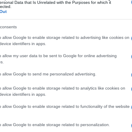
ersonal Data that Is Unrelated with the Purposes for which it
lected.
Out
consents
o allow Google to enable storage related to advertising like cookies on
evice identifiers in apps.
nici
o allow my user data to be sent to Google for online advertising
s.
zato da numerose collaborazioni, un aspetto che
me
‘feat’
. Tra i brani in scaletta, spicca il titolo
to allow Google to send me personalized advertising.
’amico Jovanotti. Morandi ha anche deciso di
o allow Google to enable storage related to analytics like cookies on
 più celebri, come
‘Banane e lampone’
, in un
evice identifiers in apps.
rale di
‘C’era un ragazzo che come me
o allow Google to enable storage related to functionality of the website
che vede la partecipazione di artisti come J-Ax,
nterpretazioni non solo rendono omaggio al
o allow Google to enable storage related to personalization.
na nuova vita ai suoi brani, rendendoli