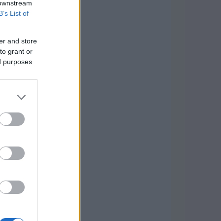
 downstream
B’s List of
er and store
to grant or
ed purposes