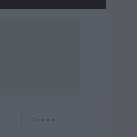
⌕
Cerca