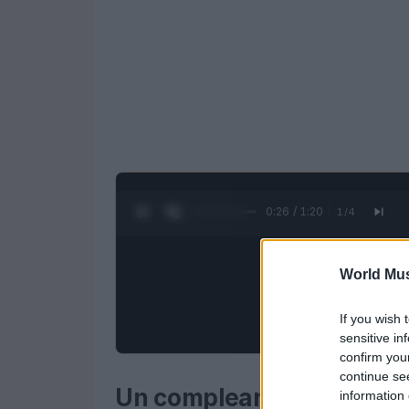
0:27 / 1:20
1
/
4
World Mus
If you wish 
sensitive in
confirm you
continue se
Un compleanno speciale 
information 