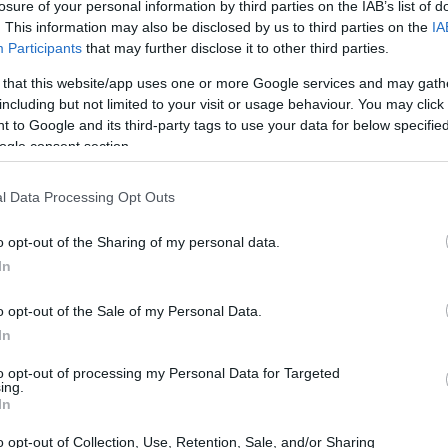
losure of your personal information by third parties on the IAB’s list of
. This information may also be disclosed by us to third parties on the
IA
aliano, si appresta a festeggiare un traguardo
Participants
that may further disclose it to other third parties.
are questo evento, Morandi ha deciso di regalare
 that this website/app uses one or more Google services and may gath
’attrazione’
, che sarà disponibile nei negozi e
including but not limited to your visit or usage behaviour. You may click 
l 13 dicembre. Questo disco non è solo un semplice
 to Google and its third-party tags to use your data for below specifi
ogle consent section.
a celebrazione della sua carriera, ricca di
l Data Processing Opt Outs
o opt-out of the Sharing of my personal data.
In
o opt-out of the Sale of my Personal Data.
In
to opt-out of processing my Personal Data for Targeted
ing.
In
o opt-out of Collection, Use, Retention, Sale, and/or Sharing