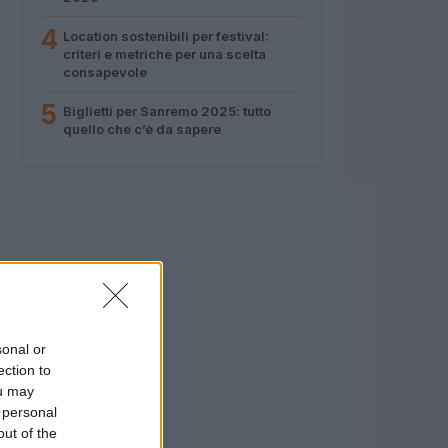
4
Location sostenibili per festival:
criteri e metriche per una scelta
consapevole
5
Biglietti per Sanremo 2025: tutto
quello che c’è da sapere
sonal or
ection to
ou may
 personal
out of the