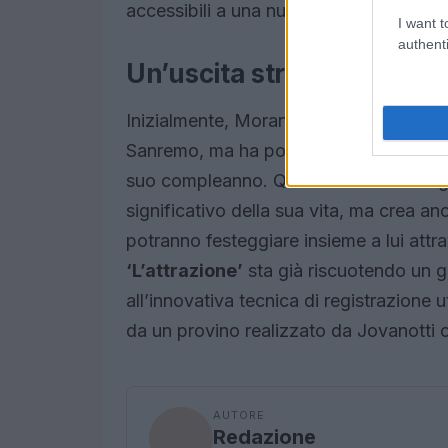
accessibili a una nuova generazione di 
I want t
authenti
Un’uscita strategica
Inizialmente, Morandi aveva pensato di 
Sanremo, ma ha poi deciso di optare per
suo compleanno. Questa scelta strateg
significativo della sua vita, ma crea a
potranno festeggiare insieme a lui attr
‘L’attrazione’
sta già riscuotendo un g
all’innovativa tecnica di registrazione 
da un provino realizzato da Jovanotti con 
AUTORE
Redazione