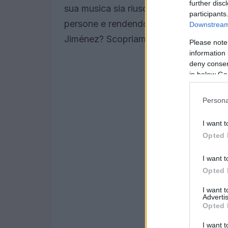
further disc
sua musica sia riuscita a trascendere le 
participants
persone e rendendo omaggio alle radici
Downstream 
Jiménez? Scopriamolo insieme! 🔥
Please note
information 
deny consent
in below Go
Persona
I want t
Opted 
I want t
Opted 
I want 
Advertis
Opted 
I want t