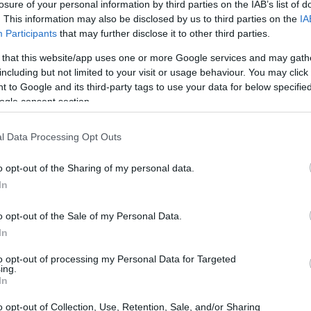
losure of your personal information by third parties on the IAB’s list of
barriere, avvicinando i cuori di milioni di
. This information may also be disclosed by us to third parties on the
IA
 culturali del Texas. Ma chi era davvero Flaco
Participants
that may further disclose it to other third parties.
 that this website/app uses one or more Google services and may gath
including but not limited to your visit or usage behaviour. You may click 
 to Google and its third-party tags to use your data for below specifi
ogle consent section.
l Data Processing Opt Outs
o opt-out of the Sharing of my personal data.
In
o opt-out of the Sale of my Personal Data.
In
to opt-out of processing my Personal Data for Targeted
ing.
In
o opt-out of Collection, Use, Retention, Sale, and/or Sharing