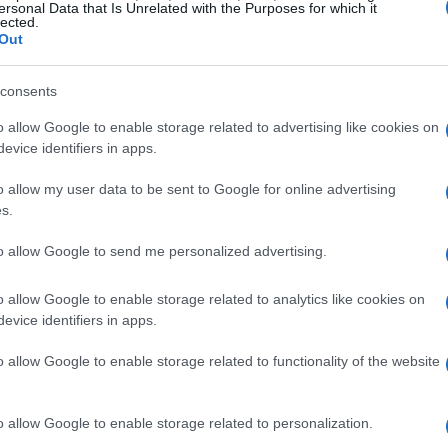
ersonal Data that Is Unrelated with the Purposes for which it
lected.
Out
raordinario
consents
ez proveniva da una famiglia di musicisti. Suo
o allow Google to enable storage related to advertising like cookies on
deonisti, e la musica scorreva nelle sue vene
evice identifiers in apps.
bino che, semplicemente osservando il padre,
o allow my user data to be sent to Google for online advertising
osse una spugna. “Ero autodidatta,” raccontava
s.
il suo spirito intraprendente. A soli sette anni, il
to allow Google to send me personalized advertising.
uo talento, guadagnandosi rapidamente il
agro’ in spagnolo, come il padre prima di lui.
o allow Google to enable storage related to analytics like cookies on
ssa essere un legame così profondo tra
evice identifiers in apps.
o allow Google to enable storage related to functionality of the website
pacità di creare melodie coinvolgenti, Jiménez
o allow Google to enable storage related to personalization.
da ballo del Texas negli anni ’60. La sua musica,