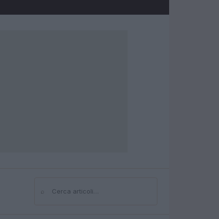
⌕
Cerca