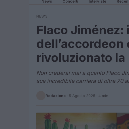
News
Concerti
Interviste
Recen
NEWS
Flaco Jiménez: 
dell’accordeon 
rivoluzionato l
Non crederai mai a quanto Flaco Ji
sua incredibile carriera di oltre 70 a
Redazione
·
5 Agosto 2025
· 4 min