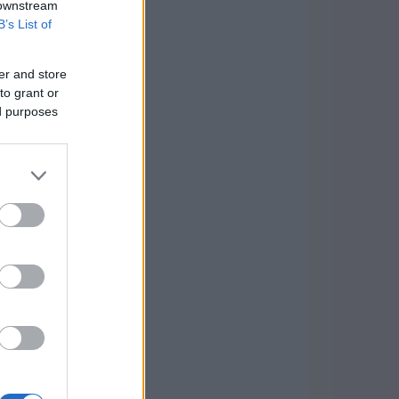
 downstream
B’s List of
er and store
to grant or
ed purposes