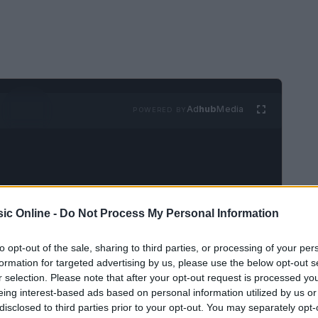
Ad
hub
Media
POWERED BY
ic Online -
Do Not Process My Personal Information
omparsa di Flaco Jiménez, un vero maestro
to opt-out of the sale, sharing to third parties, or processing of your per
formation for targeted advertising by us, please use the below opt-out s
Tex-Mex. La sua carriera, che si è estesa per
r selection. Please note that after your opt-out request is processed y
onta indelebile non solo nel panorama musicale
eing interest-based ads based on personal information utilized by us or
olare americana. Non crederai mai a quanto la
disclosed to third parties prior to your opt-out. You may separately opt-