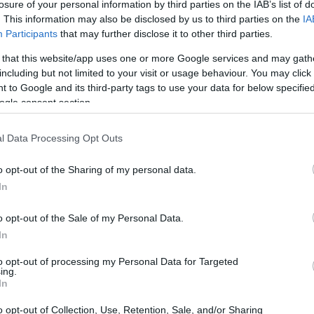
losure of your personal information by third parties on the IAB’s list of
e”. Questa iniziativa, organizzata da Casa
. This information may also be disclosed by us to third parties on the
IA
e, Caritas diocesana, Agesci, Pro loco Albinea,
Participants
that may further disclose it to other third parties.
tato pace, gemellaggi e cooperazione
 that this website/app uses one or more Google services and may gath
including but not limited to your visit or usage behaviour. You may click 
 per sostenere progetti umanitari in Ucraina e
 to Google and its third-party tags to use your data for below specifi
. L’evento si svolgerà presso il cinema Apollo e
ogle consent section.
o di musica e testimonianze.
l Data Processing Opt Outs
o opt-out of the Sharing of my personal data.
In
o opt-out of the Sale of my Personal Data.
In
to opt-out of processing my Personal Data for Targeted
ing.
In
o opt-out of Collection, Use, Retention, Sale, and/or Sharing