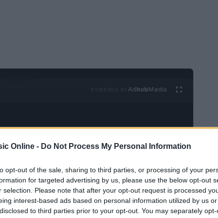
Ad
hub
Media
POWERED BY
ic Online -
Do Not Process My Personal Information
to opt-out of the sale, sharing to third parties, or processing of your per
formation for targeted advertising by us, please use the below opt-out s
er la comunità
r selection. Please note that after your opt-out request is processed y
eing interest-based ads based on personal information utilized by us or
ea si riunirà per un evento di beneficenza
disclosed to third parties prior to your opt-out. You may separately opt-