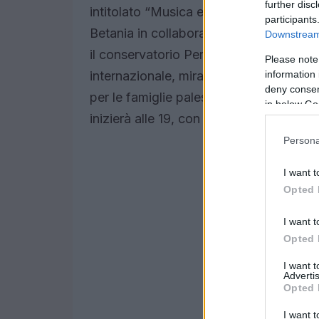
further disc
intitolato “Musica e dialoghi per la pac
participants
Betania in collaborazione con il Comun
Downstream 
il conservatorio Peri-Merulo e il comi
Please note
information 
internazionale, mira a raccogliere fondi
deny consent
per le famiglie palestinesi nel reggiano
in below Go
inizierà alle 19, con un programma ricc
Persona
I want t
Opted 
I want t
Opted 
I want 
Advertis
Opted 
I want t