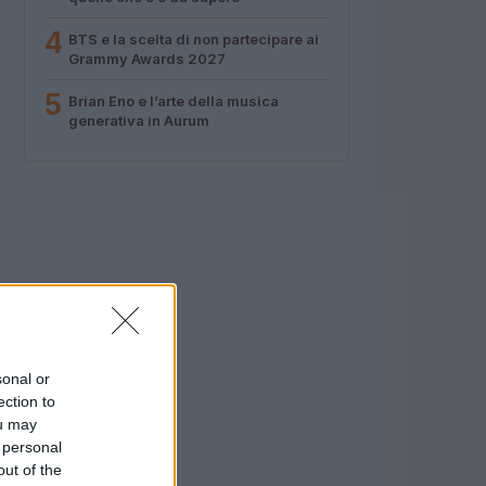
4
BTS e la scelta di non partecipare ai
Grammy Awards 2027
5
Brian Eno e l’arte della musica
generativa in Aurum
sonal or
ection to
ou may
 personal
out of the