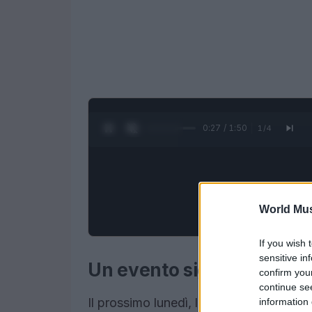
0:28 / 1:50
1
/
4
World Mus
If you wish 
sensitive in
Un evento significativo p
confirm you
continue se
Il prossimo lunedì, la comunità di Albin
information 