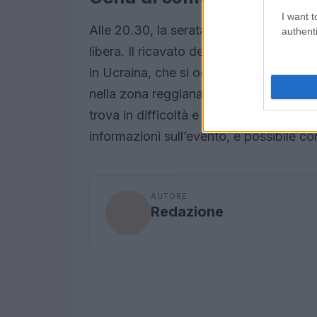
I want t
Alle 20.30, la serata proseguirà con una
authenti
libera. Il ricavato della cena sarà int
in Ucraina, che si occupa di bambini con
nella zona reggiana. Questo gesto di so
trova in difficoltà e per promuovere un 
informazioni sull’evento, è possibile 
AUTORE
Redazione