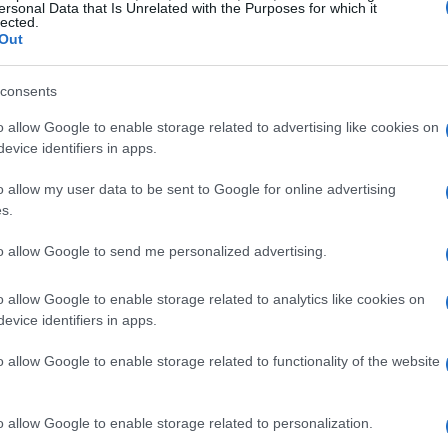
ersonal Data that Is Unrelated with the Purposes for which it
lected.
Out
consents
o allow Google to enable storage related to advertising like cookies on
er una causa nobile
evice identifiers in apps.
o allow my user data to be sent to Google for online advertising
ni musicali e interventi di ospiti di rilievo. Tra i
s.
del Partito Democratico Graziano Delrio, il
to allow Google to send me personalized advertising.
eppe Dossetti, parroco di San Pellegrino e del
nservatorio di musica Achille Peri-Claudio
o allow Google to enable storage related to analytics like cookies on
 di cultura e solidarietà. Questo evento non
evice identifiers in apps.
imento, ma rappresenta anche un momento di
o allow Google to enable storage related to functionality of the website
o allow Google to enable storage related to personalization.
ta fondi