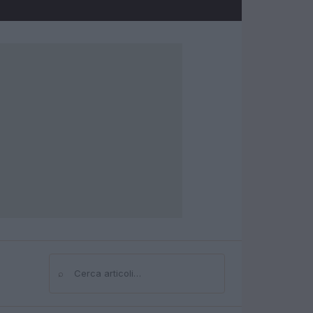
⌕
Cerca