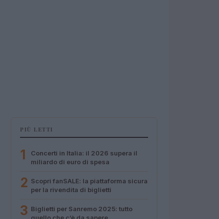
PIÙ LETTI
1
Concerti in Italia: il 2026 supera il
miliardo di euro di spesa
2
Scopri fanSALE: la piattaforma sicura
per la rivendita di biglietti
3
Biglietti per Sanremo 2025: tutto
quello che c’è da sapere