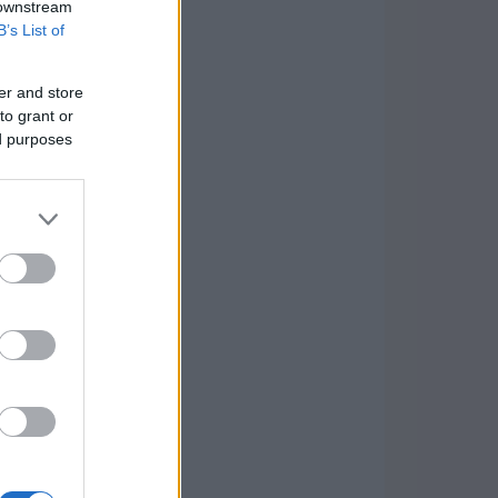
 downstream
B’s List of
er and store
to grant or
ed purposes