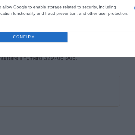
o allow Google to enable storage related to security, including
 cena di comunità, aperta a tutti e a offerta
cation functionality and fraud prevention, and other user protection.
eramente devoluto al centro Agape di Khmelnytskyi
 disabilità, e alle famiglie palestinesi accolte
CONFIRM
lidarietà è fondamentale per sostenere chi si
messaggio di pace e unità. Per ulteriori
contattare il numero 3297061908.