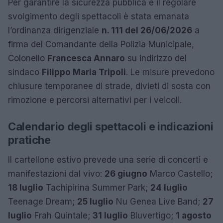
Per garantire la sicurezza pubblica e il regolare
svolgimento degli spettacoli è stata emanata
l’ordinanza dirigenziale
n. 111 del 26/06/2026
a
firma del Comandante della Polizia Municipale,
Colonello
Francesca Annaro
su indirizzo del
sindaco
Filippo Maria Tripoli
. Le misure prevedono
chiusure temporanee di strade, divieti di sosta con
rimozione e percorsi alternativi per i veicoli.
Calendario degli spettacoli e indicazioni
pratiche
Il cartellone estivo prevede una serie di concerti e
manifestazioni dal vivo:
26 giugno
Marco Castello;
18 luglio
Tachipirina Summer Park;
24 luglio
Teenage Dream;
25 luglio
Nu Genea Live Band;
27
luglio
Frah Quintale;
31 luglio
Bluvertigo;
1 agosto