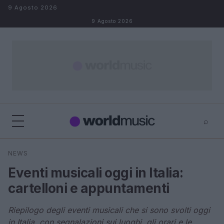
Salta al contenuto
9 Agosto 2026
9 Agosto 2026
⌕
×
⌕
NEWS
Cerca
Eventi musicali oggi in Italia:
cartelloni e appuntamenti
Riepilogo degli eventi musicali che si sono svolti oggi
in Italia, con segnalazioni sui luoghi, gli orari e le