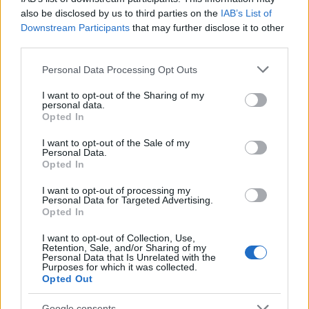
decennio collaborando con testate di settore;
also be disclosed by us to third parties on the
IAB’s List of
racconta uscite discografiche, concerti e
Downstream Participants
that may further disclose it to other
tendenze dell industria musicale con orecchio
third parties.
attento e taglio divulgativo.
Please note that this website/app uses one or more Google
Personal Data Processing Opt Outs
services and may gather and store information including but
not limited to your visit or usage behaviour. You may click to
I want to opt-out of the Sharing of my
personal data.
grant or deny consent to Google and its third-party tags to
Opted In
use your data for below specified purposes in below Google
consent section.
I want to opt-out of the Sale of my
Personal Data.
Opted In
I want to opt-out of processing my
Personal Data for Targeted Advertising.
Opted In
I want to opt-out of Collection, Use,
Retention, Sale, and/or Sharing of my
Personal Data that Is Unrelated with the
Purposes for which it was collected.
Opted Out
Google consents