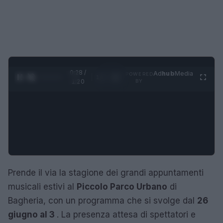
0:29 /
Ad
hub
Media
POWERED
1
/
4
1:20
BY
Prende il via la stagione dei grandi appuntamenti
musicali estivi al
Piccolo Parco Urbano
di
Bagheria, con un programma che si svolge dal
26
giugno al 3
. La presenza attesa di spettatori e