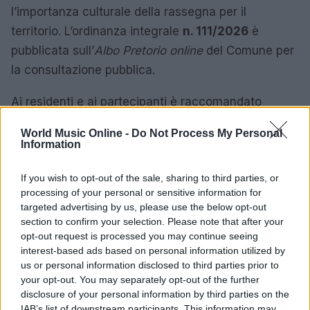
l’importanza culturale della rassegna per il
territorio. L’ordinanza integrale
n. 111/2026
è
pubblicata sull’
Albo Pretorio online
del Comune per
la consultazione pubblica.
Ai residenti e ai partecipanti è raccomandato
consultare le informazioni ufficiali prima di partire
World Music Online -
Do Not Process My Personal
per l’evento e rispettare le indicazioni del personale
Information
di sicurezza e degli agenti presenti durante le
serate per evitare disagi e garantire il corretto
If you wish to opt-out of the sale, sharing to third parties, or
processing of your personal or sensitive information for
svolgimento degli spettacoli.
targeted advertising by us, please use the below opt-out
section to confirm your selection. Please note that after your
opt-out request is processed you may continue seeing
interest-based ads based on personal information utilized by
AUTORE
us or personal information disclosed to third parties prior to
Letizia Fontana
your opt-out. You may separately opt-out of the further
Letizia Fontana, critica musicale milanese, ha
disclosure of your personal information by third parties on the
seguito festival e tournée per oltre un
IAB’s list of downstream participants. This information may