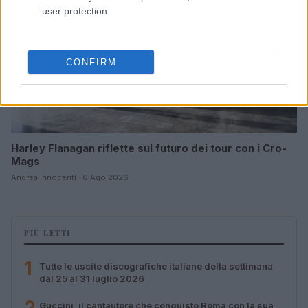
user protection.
CONFIRM
Harley Flanagan riflette sul futuro dei tour con i Cro-
Mags
Andrea Innocenti · 6 Ago 2026
PIÙ LETTI
1
Tutte le uscite discografiche italiane della settimana
dal 25 al 31 luglio 2026
2
Guccini, il cantautore che conquistò Roma con la sua