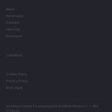
SEZIONI
News
Recensioni
Concerti
Interviste
Eurovision
MAGAZINE
Contattaci
LEGALE
Cookie Policy
Privacy Policy
Note legali
worldmusiconline.it è una proprietà di AdHub Media S.r.l. — REA
2729933