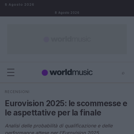
Salta al contenuto
8 Agosto 2026
8 Agosto 2026
⌕
×
⌕
RECENSIONI
Cerca
Eurovision 2025: le scommesse e
le aspettative per la finale
Analisi delle probabilità di qualificazione e delle
performance attese per l'Eurovision 2025