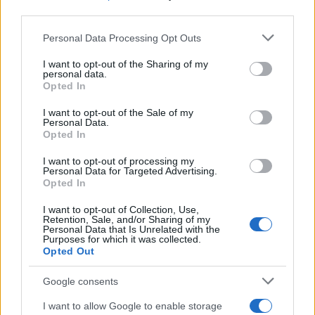
third parties.
Continua a leggere
Please note that this website/app uses one or more Google
Personal Data Processing Opt Outs
services and may gather and store information including but
not limited to your visit or usage behaviour. You may click to
I want to opt-out of the Sharing of my
RECENSIONI
personal data.
grant or deny consent to Google and its third-party tags to
Opted In
use your data for below specified purposes in below Google
consent section.
I want to opt-out of the Sale of my
Personal Data.
Opted In
I want to opt-out of processing my
Personal Data for Targeted Advertising.
Opted In
I want to opt-out of Collection, Use,
Retention, Sale, and/or Sharing of my
Personal Data that Is Unrelated with the
Purposes for which it was collected.
Opted Out
Tutte le uscite discografiche italiane della settimana
dal 25 al 31 luglio 2026
Google consents
Letizia Fontana · 8 Ago 2026
I want to allow Google to enable storage