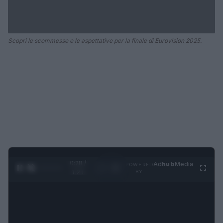
Scopri le scommesse e le aspettative per la finale di Eurovision 2025.
0:29 /
Ad
hub
Media
POWERED
1
/
4
1:21
BY