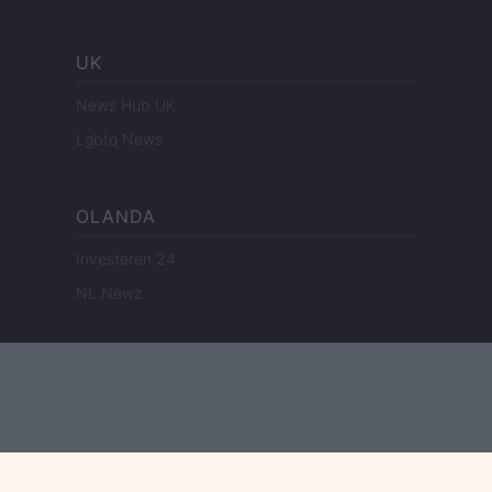
UK
News Hub UK
Lgbtq News
OLANDA
Investeren 24
NL Newz