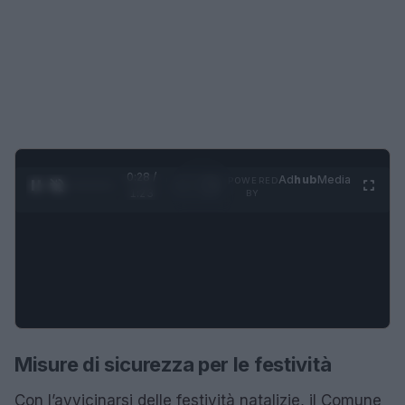
0:29 /
Ad
hub
Media
POWERED
1
/
4
1:23
BY
Misure di sicurezza per le festività
Con l’avvicinarsi delle festività natalizie, il Comune