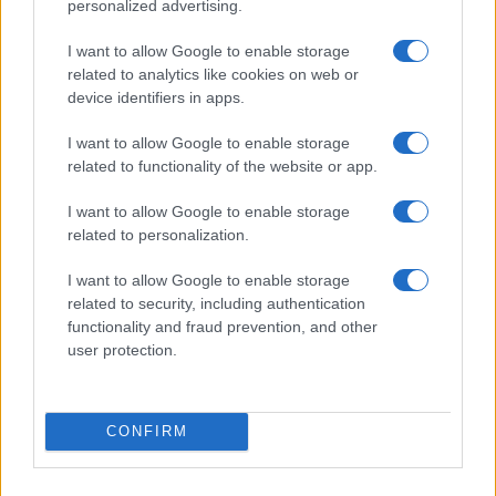
Valle d’Aosta: polemiche tra sindacato e istituzioni per
personalized advertising.
le supplenze scolastiche
Edoardo Marchesi · 5 Ago 2026
I want to allow Google to enable storage
related to analytics like cookies on web or
device identifiers in apps.
NEWS
I want to allow Google to enable storage
related to functionality of the website or app.
I want to allow Google to enable storage
related to personalization.
I want to allow Google to enable storage
related to security, including authentication
functionality and fraud prevention, and other
user protection.
Streaming vs vinile: differenze tra mastering,
dinamica e ritualità
CONFIRM
Letizia Fontana · 5 Ago 2026