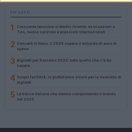
PIÙ LETTI
1
Crescente tensione in Medio Oriente: evacuazioni a
Tiro, nuove sanzioni e pressioni internazionali
2
Concerti in Italia: il 2026 supera il miliardo di euro di
spesa
3
Biglietti per Sanremo 2025: tutto quello che c’è da
sapere
4
Scopri fanSALE: la piattaforma sicura per la rivendita di
biglietti
5
Le tracce italiane che stanno conquistando il mondo
nel 2025