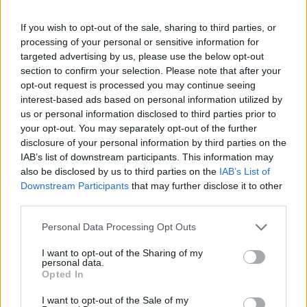
Noemi in ospedale: il racconto della riabilitazione e il
If you wish to opt-out of the sale, sharing to third parties, or
ritorno sul palco
processing of your personal or sensitive information for
targeted advertising by us, please use the below opt-out
Susanna Riva · 6 Ago 2026
section to confirm your selection. Please note that after your
opt-out request is processed you may continue seeing
NEWS
interest-based ads based on personal information utilized by
us or personal information disclosed to third parties prior to
your opt-out. You may separately opt-out of the further
disclosure of your personal information by third parties on the
IAB’s list of downstream participants. This information may
also be disclosed by us to third parties on the
IAB’s List of
Downstream Participants
that may further disclose it to other
third parties.
Please note that this website/app uses one or more Google
Personal Data Processing Opt Outs
services and may gather and store information including but
not limited to your visit or usage behaviour. You may click to
I want to opt-out of the Sharing of my
personal data.
grant or deny consent to Google and its third-party tags to
Opted In
Valle d’Aosta: polemiche tra sindacato e istituzioni per
use your data for below specified purposes in below Google
le supplenze scolastiche
consent section.
I want to opt-out of the Sale of my
Edoardo Marchesi · 5 Ago 2026