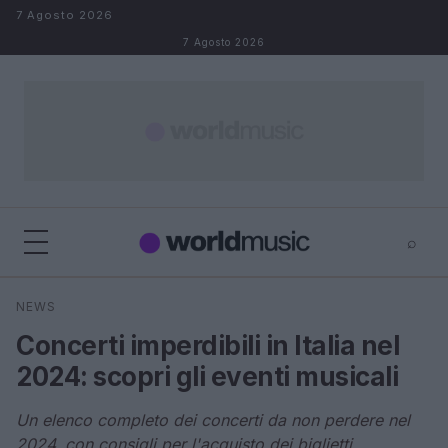
Salta al contenuto
7 Agosto 2026
7 Agosto 2026
⌕
×
⌕
NEWS
Cerca
Concerti imperdibili in Italia nel
2024: scopri gli eventi musicali
Un elenco completo dei concerti da non perdere nel
2024, con consigli per l'acquisto dei biglietti.