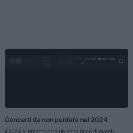
0:28 /
Ad
hub
Media
POWERED
1
/
4
1:21
BY
Concerti da non perdere nel 2024
Il 2024 si preannuncia un anno ricco di eventi