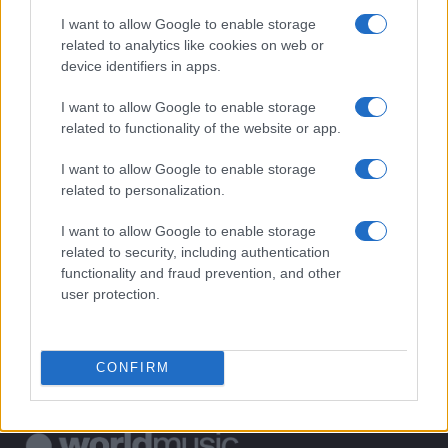
I want to allow Google to enable storage
1
related to analytics like cookies on web or
Concerti in Italia: il 2026 supera il miliardo di euro di
spesa
device identifiers in apps.
2
Scopri fanSALE: la piattaforma sicura per la rivendita di
I want to allow Google to enable storage
biglietti
related to functionality of the website or app.
3
Biglietti per Sanremo 2025: tutto quello che c’è da
I want to allow Google to enable storage
sapere
related to personalization.
4
BTS e la scelta di non partecipare ai Grammy Awards
I want to allow Google to enable storage
2027
related to security, including authentication
5
functionality and fraud prevention, and other
Location sostenibili per festival: criteri e metriche per
una scelta consapevole
user protection.
CONFIRM