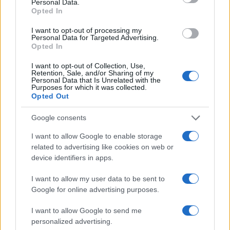
Personal Data.
Opted In
NEWS
I want to opt-out of processing my
Personal Data for Targeted Advertising.
Opted In
I want to opt-out of Collection, Use,
Retention, Sale, and/or Sharing of my
Personal Data that Is Unrelated with the
Purposes for which it was collected.
Opted Out
Google consents
I want to allow Google to enable storage
related to advertising like cookies on web or
device identifiers in apps.
Streaming vs vinile: differenze tra mastering,
dinamica e ritualità
I want to allow my user data to be sent to
Letizia Fontana · 5 Ago 2026
Google for online advertising purposes.
I want to allow Google to send me
personalized advertising.
PIÙ LETTI