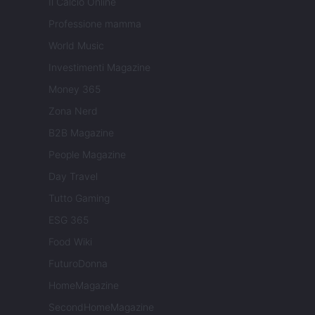
Il Calcio Online
Professione mamma
World Music
Investimenti Magazine
Money 365
Zona Nerd
B2B Magazine
People Magazine
Day Travel
Tutto Gaming
ESG 365
Food Wiki
FuturoDonna
HomeMagazine
SecondHomeMagazine