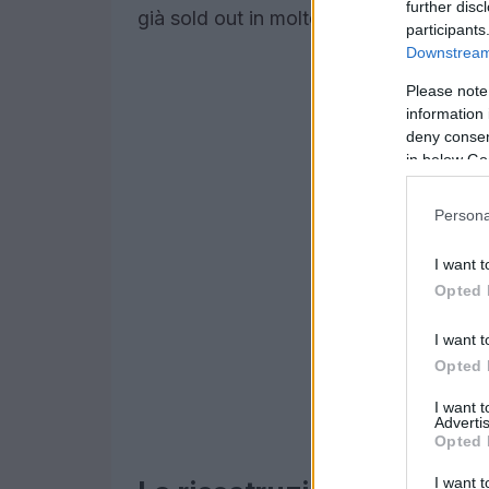
further disc
già sold out in molte città, indicando 
participants
Downstream 
Please note
information 
deny consent
in below Go
Persona
I want t
Opted 
I want t
Opted 
I want 
Advertis
Opted 
I want t