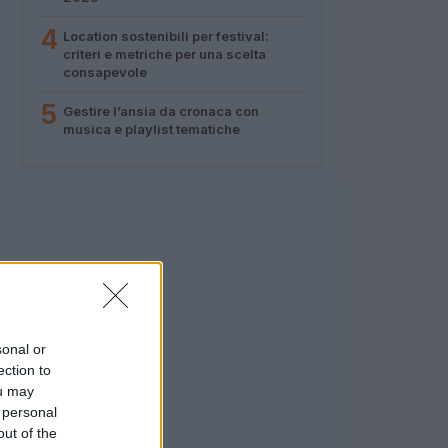
4
Location sostenibili per festival:
criteri e metriche per una scelta
consapevole
5
Gestire l’ansia da cronaca con
musica e playlist tematiche
sonal or
ection to
ou may
 personal
out of the