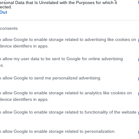
 in Italia
ersonal Data that Is Unrelated with the Purposes for which it
lected.
Out
k in Roma
si confermano come eventi chiave
iciali della
FIMI
(Federazione Industria
consents
del 15% nel numero di biglietti venduti rispetto
o allow Google to enable storage related to advertising like cookies on
evice identifiers in apps.
o allow my user data to be sent to Google for online advertising
i headliner dell’anno
s.
ti e nuove promesse.
Ghali
,
Mahmood
e
Elisa
to allow Google to send me personalized advertising.
 sul palco, attirando un pubblico variegato. Le
o allow Google to enable storage related to analytics like cookies on
enziano le elevate aspettative che questi artisti
evice identifiers in apps.
o allow Google to enable storage related to functionality of the website
o economico dei concerti
o allow Google to enable storage related to personalization.