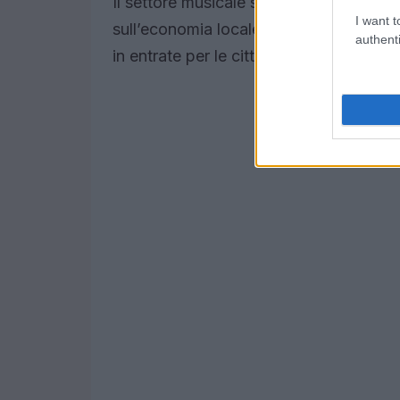
Il settore musicale sta vivendo una ri
I want t
sull’economia locale. Secondo un repor
authenti
in entrate per le città ospitanti, con u