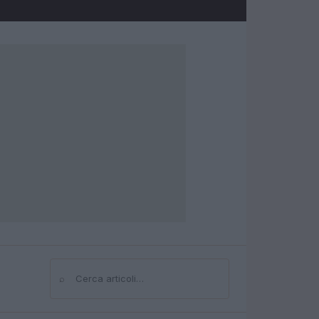
⌕
Cerca