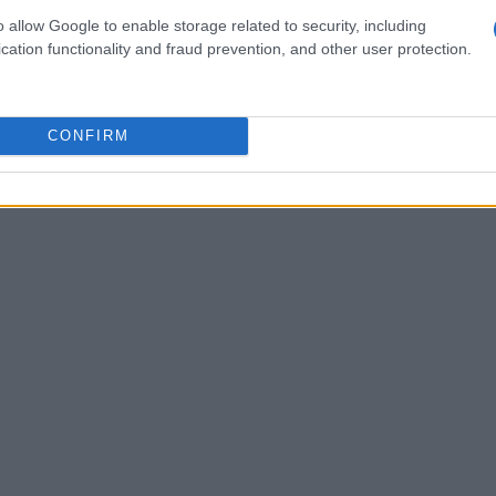
presa post-pandemia, con un impatto positivo
o allow Google to enable storage related to security, including
t di
Statista
, i concerti generano milioni di euro
cation functionality and fraud prevention, and other user protection.
n incremento del turismo associato.
CONFIRM