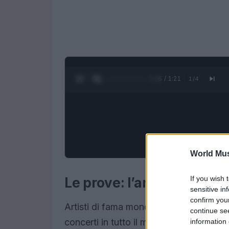
0:27 / 1:21
1
/
4
World Mus
If you wish 
Le prove: l’analisi degli ar
sensitive in
confirm you
Artisti di fama mondiale come
Taylor 
continue se
concerti in tutto il mondo. Secondo un
information 