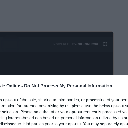
Ad
hub
Media
POWERED BY
ic Online -
Do Not Process My Personal Information
to opt-out of the sale, sharing to third parties, or processing of your per
tisti e dei loro tour
formation for targeted advertising by us, please use the below opt-out s
r selection. Please note that after your opt-out request is processed y
Swift
,
Ed Sheeran
e
Coldplay
si esibiranno in
eing interest-based ads based on personal information utilized by us or
 rapporto di
Billboard
, i tour di questi artisti sono
disclosed to third parties prior to your opt-out. You may separately opt-