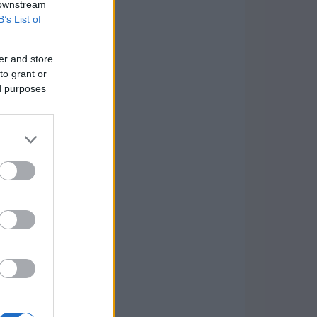
 downstream
B’s List of
er and store
to grant or
ed purposes