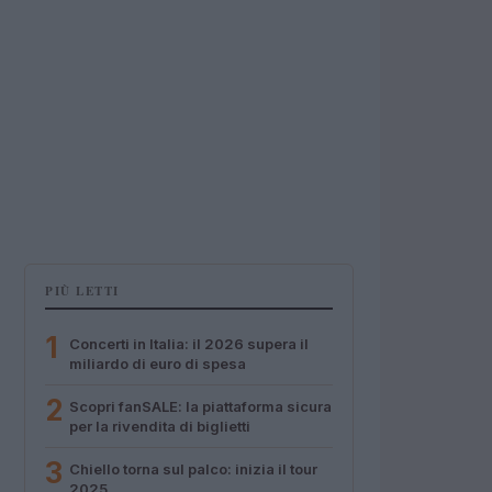
PIÙ LETTI
1
Concerti in Italia: il 2026 supera il
miliardo di euro di spesa
2
Scopri fanSALE: la piattaforma sicura
per la rivendita di biglietti
3
Chiello torna sul palco: inizia il tour
2025