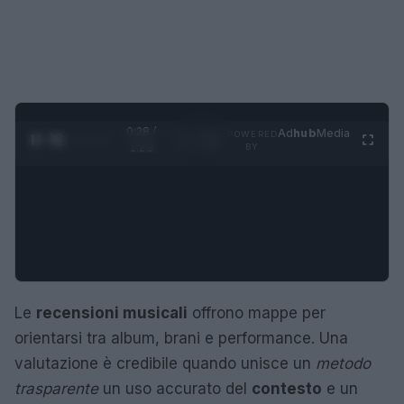
0:29 /
Ad
hub
Media
POWERED
1
/
4
1:23
BY
Le
recensioni musicali
offrono mappe per
orientarsi tra album, brani e performance. Una
valutazione è credibile quando unisce un
metodo
trasparente
un uso accurato del
contesto
e un