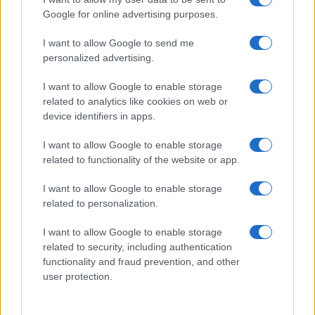
Google for online advertising purposes.
divergenze di preferenza. Così la critica diventa
alleata dell’ascolto, non sostituto.
I want to allow Google to send me
personalized advertising.
I want to allow Google to enable storage
AUTORE
related to analytics like cookies on web or
Letizia Fontana
device identifiers in apps.
Letizia Fontana, critica musicale milanese, ha
seguito festival e tournée per oltre un
I want to allow Google to enable storage
decennio collaborando con testate di settore;
related to functionality of the website or app.
racconta uscite discografiche, concerti e
tendenze dell industria musicale con orecchio
I want to allow Google to enable storage
attento e taglio divulgativo.
related to personalization.
I want to allow Google to enable storage
related to security, including authentication
functionality and fraud prevention, and other
user protection.