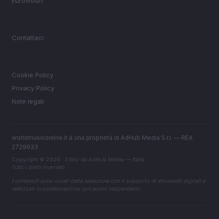
Eurovision
MAGAZINE
Contattaci
LEGALE
Cookie Policy
Privacy Policy
Note legali
worldmusiconline.it è una proprietà di AdHub Media S.r.l. — REA
2729933
Copyright © 2026 · Edito da AdHub Media — Italia
Tutti i diritti riservati
I contenuti sono curati dalla redazione con il supporto di strumenti digitali e
realizzati in collaborazione con autori indipendenti.