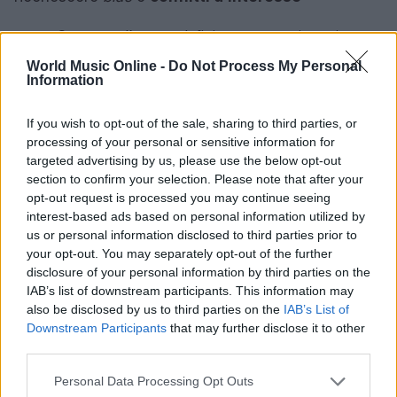
Contesto: l’autore definisce genere, intenti,
parametri di giudizio? Sono applicati in modo
World Music Online -
Do Not Process My Personal
coerente?
Information
Fonti: vengono citati crediti, elementi tecnici,
riferimenti interni ascoltabili e controllabili?
If you wish to opt-out of the sale, sharing to third parties, or
Disclosure: sono dichiarati rapporti, inviti,
processing of your personal or sensitive information for
targeted advertising by us, please use the below opt-out
omaggi o ruoli che possono influire?
section to confirm your selection. Please note that after your
Consistenza: il giudizio è allineato a valutazioni
opt-out request is processed you may continue seeing
simili dell’autore, con spiegazioni per eventuali
interest-based ads based on personal information utilized by
differenze?
us or personal information disclosed to third parties prior to
Linguaggio: prevalgono descrizioni verificabili
your opt-out. You may separately opt-out of the further
(timbri, arrangiamenti, dinamiche) rispetto a
disclosure of your personal information by third parties on the
etichette vaghe?
IAB’s list of downstream participants. This information may
also be disclosed by us to third parties on the
IAB’s List of
Downstream Participants
that may further disclose it to other
Se almeno quattro elementi risultano soddisfatti, la
third parties.
recensione tende a essere
affidabile
. Se mancano
Please note that this website/app uses one or more Google
Personal Data Processing Opt Outs
disclosure, fonti e contesto, è prudente
services and may gather and store information including but