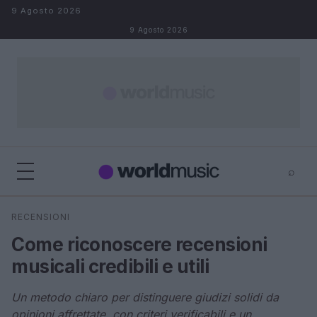
Salta al contenuto
9 Agosto 2026
9 Agosto 2026
⌕
×
⌕
RECENSIONI
Cerca
Come riconoscere recensioni
musicali credibili e utili
Un metodo chiaro per distinguere giudizi solidi da
opinioni affrettate, con criteri verificabili e un