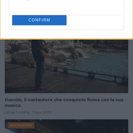
Continua a leggere
RECENSIONI
CONFIRM
Guccini, il cantautore che conquistò Roma con la sua
musica
Letizia Fontana · 7 Ago 2026
RECENSIONI