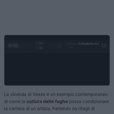
0:29 /
Ad
hub
Media
POWERED
1
/
4
1:50
BY
La vicenda di Veeze è un esempio contemporaneo
di come la
cultura delle fughe
possa condizionare
la carriera di un artista. Partendo da ritagli di