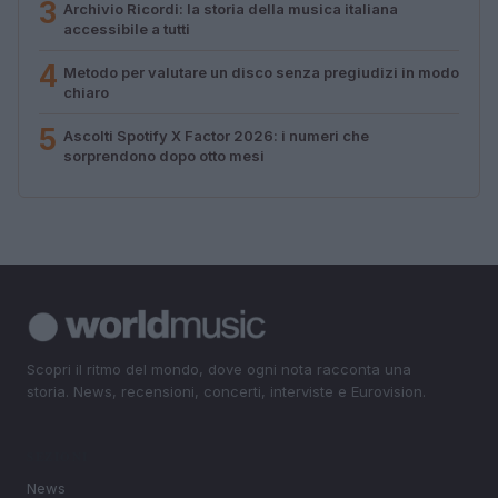
3
Archivio Ricordi: la storia della musica italiana
accessibile a tutti
4
Metodo per valutare un disco senza pregiudizi in modo
chiaro
5
Ascolti Spotify X Factor 2026: i numeri che
sorprendono dopo otto mesi
Scopri il ritmo del mondo, dove ogni nota racconta una
storia. News, recensioni, concerti, interviste e Eurovision.
SEZIONI
News