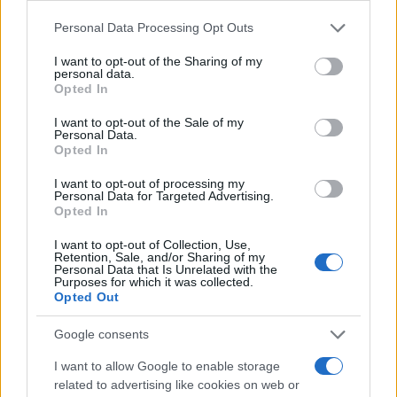
un ambiente in cui la divulgazione non autorizzata
Please note that this website/app uses one or more Google
Personal Data Processing Opt Outs
è parte integrante dell’ecosistema. La sfida resta
services and may gather and store information including but
not limited to your visit or usage behaviour. You may click to
I want to opt-out of the Sharing of my
trovare un equilibrio tra il fascino delle tracce
personal data.
grant or deny consent to Google and its third-party tags to
perdute e la necessità di mantenere il controllo
Opted In
use your data for below specified purposes in below Google
creativo sul proprio lavoro.
consent section.
I want to opt-out of the Sale of my
Personal Data.
Opted In
I want to opt-out of processing my
AUTORE
Personal Data for Targeted Advertising.
Cristian Castiglioni
Opted In
Cristian Castiglioni, veneziano, iniziò come
I want to opt-out of Collection, Use,
blogger dopo aver postato una guida sui
Retention, Sale, and/or Sharing of my
bacari e ricevuto centinaia di messaggi: quella
Personal Data that Is Unrelated with the
Purposes for which it was collected.
reazione spinse la sua trasformazione in
Opted Out
redattore. Cura contenuti amichevoli e porta in
redazione appunti fotografici di vaporetto e
Google consents
cicchetti.
I want to allow Google to enable storage
related to advertising like cookies on web or