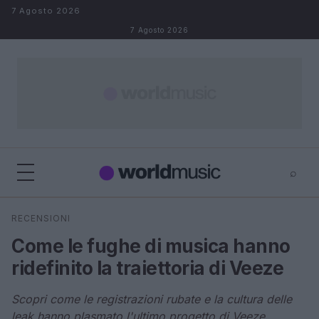
Salta al contenuto
7 Agosto 2026
7 Agosto 2026
⌕
×
⌕
RECENSIONI
Cerca
Come le fughe di musica hanno
ridefinito la traiettoria di Veeze
Scopri come le registrazioni rubate e la cultura delle
leak hanno plasmato l'ultimo progetto di Veeze,