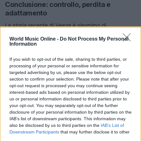
Conclusione: controllo, perdita e
adattamento
La storia recente di Veeze è sinonimo di
adattamento: trasformare le perdite in materiale
World Music Online -
Do Not Process My Personal
sfruttabile, trovare coesione tra pezzi sparsi e
Information
mantenere una continuità artistica nonostante le
If you wish to opt-out of the sale, sharing to third parties, or
forzature esterne. La sua posizione nei confronti
processing of your personal or sensitive information for
della
leak culture
sembra oscillare tra accettazione
targeted advertising by us, please use the below opt-out
pragmatica e consapevolezza dei limiti che questa
section to confirm your selection. Please note that after your
opt-out request is processed you may continue seeing
impone. Alla fine, il progetto più recente testimonia
interest-based ads based on personal information utilized by
come sia possibile forgiare un’identità coerente
us or personal information disclosed to third parties prior to
anche da ciò che nasce caoticamente.
your opt-out. You may separately opt-out of the further
disclosure of your personal information by third parties on the
IAB’s list of downstream participants. This information may
Per chi segue la scena di Detroit e il rap
also be disclosed by us to third parties on the
IAB’s List of
contemporaneo, l’esperienza di Veeze rappresenta
Downstream Participants
that may further disclose it to other
un caso di studio su come gli artisti reagiscono a
third parties.