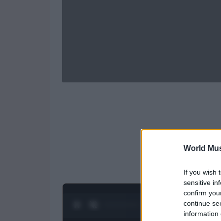
World Mus
If you wish 
sensitive in
confirm you
continue se
0:28 / 1:23
1
/
4
information 