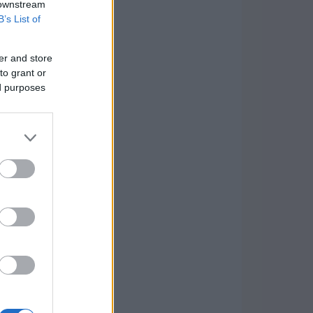
 downstream
B’s List of
er and store
to grant or
ed purposes