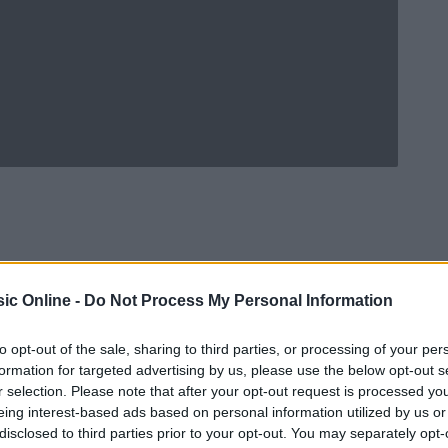
ic Online -
Do Not Process My Personal Information
to opt-out of the sale, sharing to third parties, or processing of your per
formation for targeted advertising by us, please use the below opt-out s
r selection. Please note that after your opt-out request is processed y
eing interest-based ads based on personal information utilized by us or
Ad
hub
Media
POWERED BY
disclosed to third parties prior to your opt-out. You may separately opt-