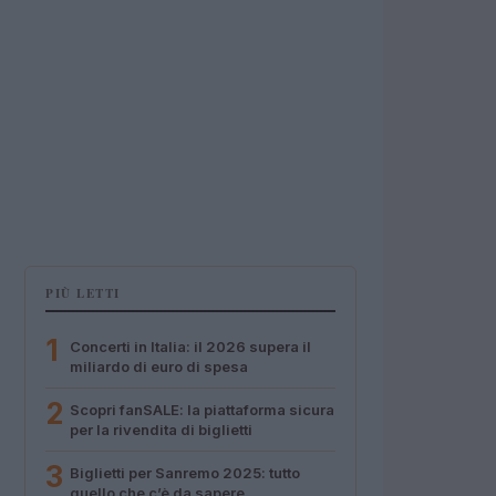
PIÙ LETTI
1
Concerti in Italia: il 2026 supera il
miliardo di euro di spesa
2
Scopri fanSALE: la piattaforma sicura
per la rivendita di biglietti
3
Biglietti per Sanremo 2025: tutto
quello che c’è da sapere