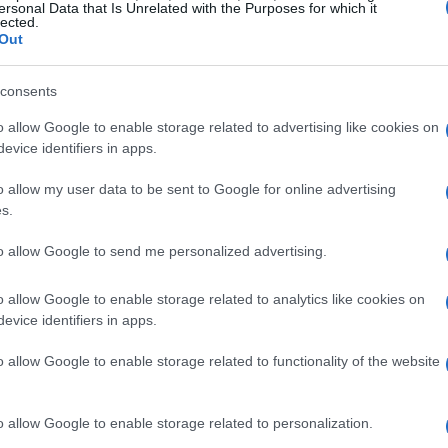
ersonal Data that Is Unrelated with the Purposes for which it
lected.
Out
consents
o allow Google to enable storage related to advertising like cookies on
evice identifiers in apps.
o allow my user data to be sent to Google for online advertising
s.
to allow Google to send me personalized advertising.
ra
o allow Google to enable storage related to analytics like cookies on
inizio che merita di essere raccontata. E per
evice identifiers in apps.
re incondizionato per il potere della musica. Ti
o allow Google to enable storage related to functionality of the website
na canzone che ti ha fatto battere il cuore? Per
gendaria ballata
“One”
dei
Metallica
. Questo
o allow Google to enable storage related to personalization.
e per la chitarra elettrica, ma ha anche