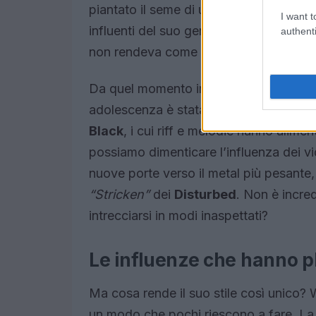
piantato il seme di una carriera che lo a
I want t
influenti del suo genere. \”Ho provato
authenti
non rendeva come doveva!\” ci raccont
Da quel momento in poi, Wiseman non 
adolescenza è stata segnata da band
Black
, i cui riff e melodie hanno alime
possiamo dimenticare l’influenza dei v
nuove porte verso il metal più pesante
“Stricken”
dei
Disturbed
. Non è incre
intrecciarsi in modi inaspettati?
Le influenze che hanno pl
Ma cosa rende il suo stile così unico?
un modo che pochi riescono a fare. La su