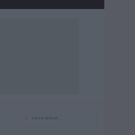
⌕
Cerca