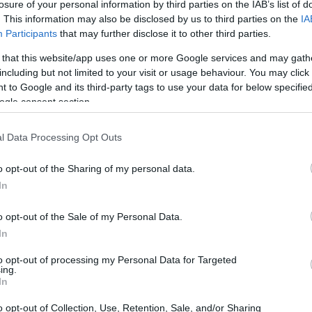
losure of your personal information by third parties on the IAB’s list of
. This information may also be disclosed by us to third parties on the
IA
Participants
that may further disclose it to other third parties.
 that this website/app uses one or more Google services and may gath
including but not limited to your visit or usage behaviour. You may click 
 to Google and its third-party tags to use your data for below specifi
ogle consent section.
o di Chris Wiseman? 🎸 Il chitarrista dei
promettenti del deathcore, ci porta in un viaggio
l Data Processing Opt Outs
e della nostalgia. Dalle sue prime esperienze con
o opt-out of the Sharing of my personal data.
egnato, Wiseman è un vero maestro della sei corde.
In
rato di più? Scopriamolo insieme!
o opt-out of the Sale of my Personal Data.
In
to opt-out of processing my Personal Data for Targeted
ing.
In
o opt-out of Collection, Use, Retention, Sale, and/or Sharing