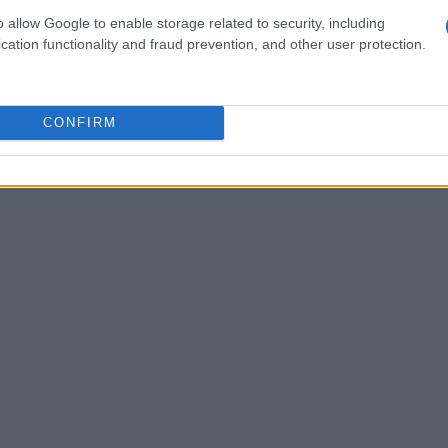
bero mercato del presidente
Carlos Saul
o allow Google to enable storage related to security, including
nuato a sfidare lo status quo con la loro
cation functionality and fraud prevention, and other user protection.
he per mantenere la loro indipendenza artistica.
io, diventando uno dei gruppi più influenti e
CONFIRM