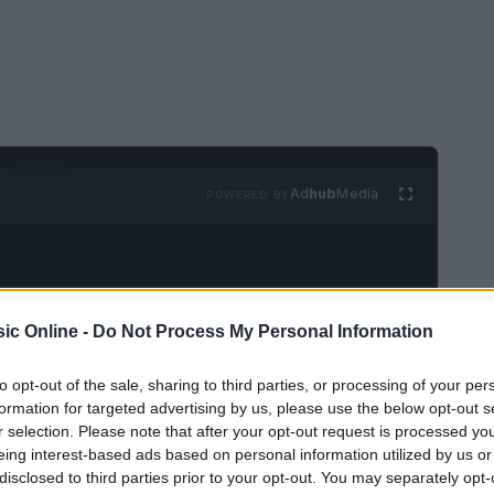
Ad
hub
Media
POWERED BY
ic Online -
Do Not Process My Personal Information
to opt-out of the sale, sharing to third parties, or processing of your per
tto per la scomparsa di
Carlos Alberto
formation for targeted advertising by us, please use the below opt-out s
r selection. Please note that after your opt-out request is processed y
 leggendaria band
Patricio Rey y sus
eing interest-based ads based on personal information utilized by us or
nte conosciuti come
Los Redondos
. Solari è
disclosed to third parties prior to your opt-out. You may separately opt-