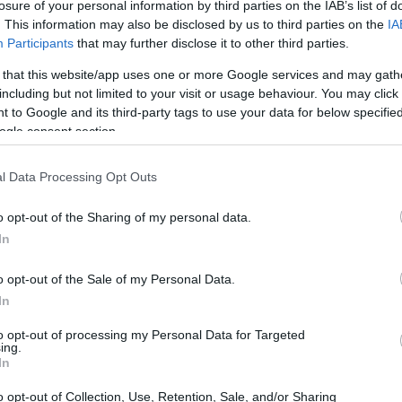
losure of your personal information by third parties on the IAB’s list of
 di
Ituzaingó
a circa 30 chilometri da
Buenos
. This information may also be disclosed by us to third parties on the
IA
Participants
that may further disclose it to other third parties.
 that this website/app uses one or more Google services and may gath
including but not limited to your visit or usage behaviour. You may click 
 to Google and its third-party tags to use your data for below specifi
ogle consent section.
l Data Processing Opt Outs
o opt-out of the Sharing of my personal data.
In
o opt-out of the Sale of my Personal Data.
In
to opt-out of processing my Personal Data for Targeted
ing.
In
o opt-out of Collection, Use, Retention, Sale, and/or Sharing