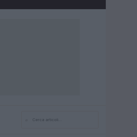
⌕
Cerca