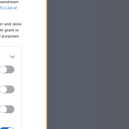
 downstream
B’s List of
er and store
to grant or
ed purposes