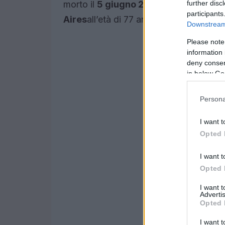
further disc
morto il
5 giugno 2026
nella sua casa
participants
Aires
all’età di 77 anni.
Downstream 
Please note
information 
deny consent
in below Go
Persona
I want t
Opted 
I want t
Opted 
I want 
Advertis
Opted 
I want t