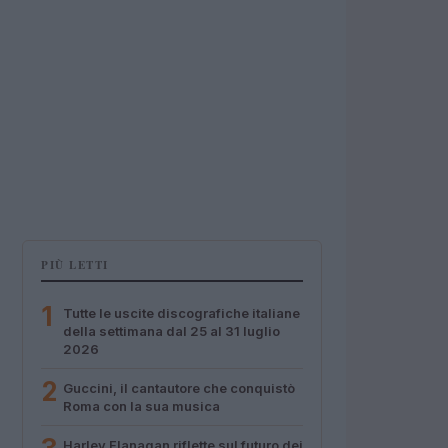
PIÙ LETTI
1
Tutte le uscite discografiche italiane
della settimana dal 25 al 31 luglio
2026
2
Guccini, il cantautore che conquistò
Roma con la sua musica
Harley Flanagan riflette sul futuro dei