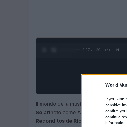
0:28 / 1:20
1
/
4
World Mus
If you wish 
Il mondo della musica argentina è in lu
sensitive in
confirm you
Solari
noto come
l’Indio
frontman della
continue se
Redonditos de Ricota
più sempliceme
information 