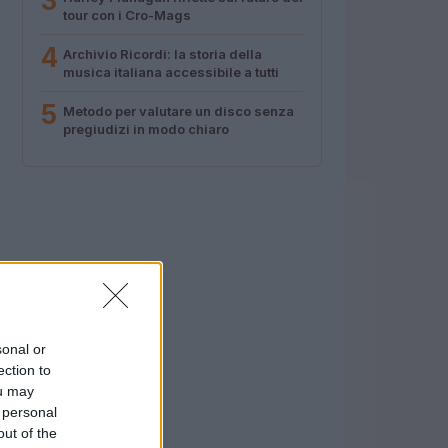
3
tour con i Cro-Mags
4
Archivio Ricordi: la storia della
musica italiana accessibile a tutti
5
Metodo per valutare un disco senza
pregiudizi in modo chiaro
sonal or
ection to
ou may
 personal
out of the