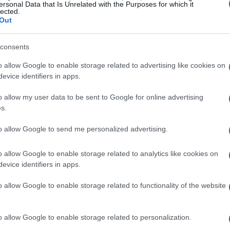
ersonal Data that Is Unrelated with the Purposes for which it
lected.
rmata dalla famiglia attraverso i social media,
Out
e pubblica per permettere ai fan di rendere
one si sono radunate davanti alla sua casa,
consents
con il suo soprannome. In una grande piazza nel
o allow Google to enable storage related to advertising like cookies on
tato le sue canzoni più celebri, piangendo e
evice identifiers in apps.
.
o allow my user data to be sent to Google for online advertising
s.
e libertà
to allow Google to send me personalized advertising.
o di Parkinson
per almeno un decennio, era
o allow Google to enable storage related to analytics like cookies on
la gioventù argentina durante la transizione dalla
evice identifiers in apps.
i anni ’80. Con i Redondos, ha creato un suono
o allow Google to enable storage related to functionality of the website
ballabili e testi criptici, diventando la voce di
ntità.
o allow Google to enable storage related to personalization.