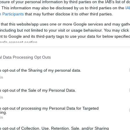
losure of your personal information by third parties on the IAB’s list of
. This information may also be disclosed by us to third parties on the
IA
Participants
that may further disclose it to other third parties.
 that this website/app uses one or more Google services and may gath
including but not limited to your visit or usage behaviour. You may click 
 to Google and its third-party tags to use your data for below specifi
ogle consent section.
l Data Processing Opt Outs
o opt-out of the Sharing of my personal data.
In
o opt-out of the Sale of my Personal Data.
In
to opt-out of processing my Personal Data for Targeted
ing.
In
na ed internazionale, alle colonne sonore più
o opt-out of Collection, Use, Retention, Sale, and/or Sharing
rogramma di Candlelight a Torino promette di