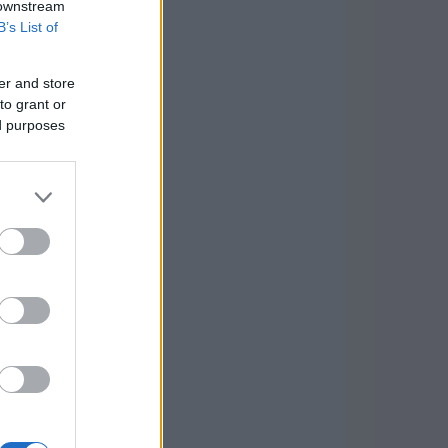
 downstream
B’s List of
er and store
to grant or
ed purposes