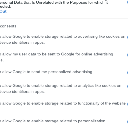
ersonal Data that Is Unrelated with the Purposes for which it
lected.
insegna della musica e dell’eleganza. Scopriamo
Out
location che faranno da cornice a queste serate
consents
o allow Google to enable storage related to advertising like cookies on
 di Torino
evice identifiers in apps.
o allow my user data to be sent to Google for online advertising
alcune delle location più prestigiose di Torino,
s.
 palcoscenici di musica e luce. Tra le location
to allow Google to send me personalized advertising.
gno
il
Palazzo della Luce
e il
Palazzo Falletti di
sfera unica e suggestiva per gli spettacoli.
o allow Google to enable storage related to analytics like cookies on
evice identifiers in apps.
ettura medievale, farà da cornice a concerti
o allow Google to enable storage related to functionality of the website
 il
Palazzo Falletti di Barolo
ospiteranno serate
a creerà un’atmosfera intima e raffinata. Ogni
o allow Google to enable storage related to personalization.
ità di esaltare la musica e offrire un’esperienza