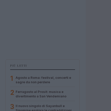
PIÙ LETTI
1
Agosto a Roma: festival, concerti e
sagre da non perdere
2
Ferragosto al Prosit: musica e
divertimento a San Vendemiano
3
Il nuovo singolo di Sayanbull e
Sinomine esplora le contraddizioni