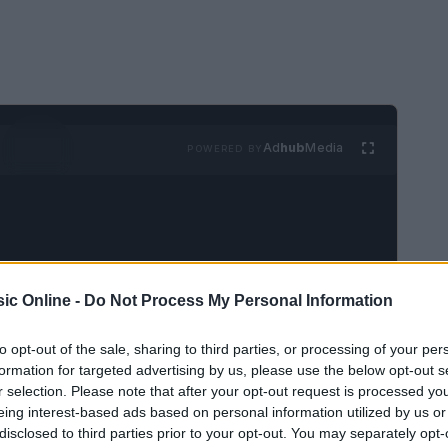
Ad
hub
Media
POWERED BY
ic Online -
Do Not Process My Personal Information
di musica e magia con la serie di eventi
to opt-out of the sale, sharing to third parties, or processing of your per
i
concerti
unici, ambientati in location storiche e
formation for targeted advertising by us, please use the below opt-out s
r selection. Please note that after your opt-out request is processed y
cale indimenticabile, dove le note dei grandi
eing interest-based ads based on personal information utilized by us or
candele.
disclosed to third parties prior to your opt-out. You may separately opt-