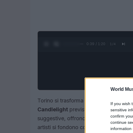
0:40 / 1:20
1
/
4
World Mus
Torino si trasforma in un palcoscenico 
If you wish 
Candlelight
previsti per il 2026. Quest
sensitive in
confirm you
suggestive, offrono un’esperienza musi
continue se
artisti si fondono con il bagliore delle 
information 