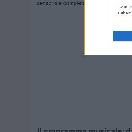
sensoriale completa.
I want t
authenti
Il programma musicale: dai