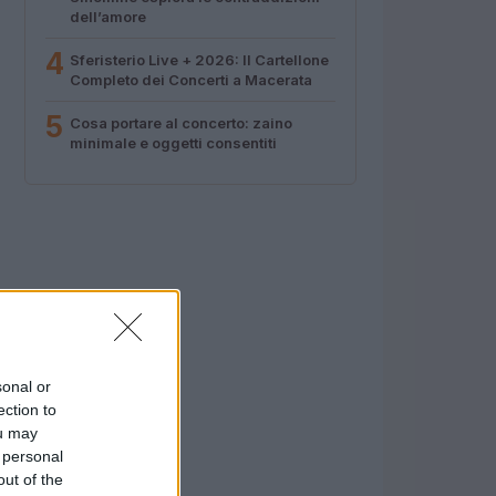
dell’amore
4
Sferisterio Live + 2026: Il Cartellone
Completo dei Concerti a Macerata
5
Cosa portare al concerto: zaino
minimale e oggetti consentiti
sonal or
ection to
ou may
 personal
out of the