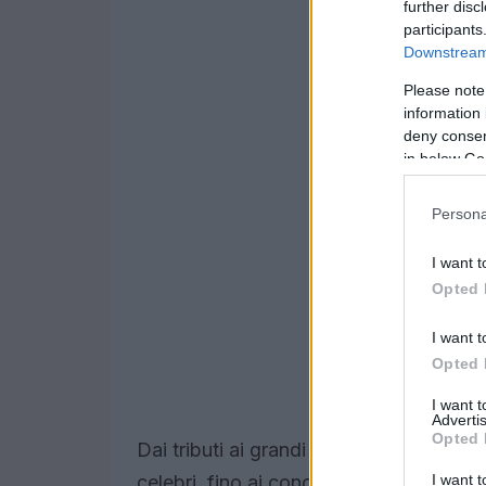
further disc
participants
Downstream 
Please note
information 
deny consent
in below Go
Persona
I want t
Opted 
I want t
Opted 
I want 
Advertis
Opted 
Dai tributi ai grandi della musica italia
I want t
celebri, fino ai concerti open air, il p