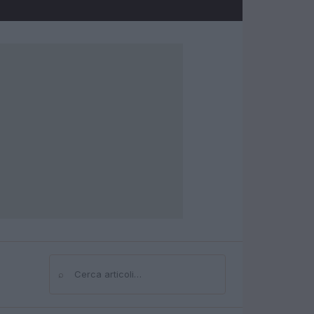
⌕
Cerca