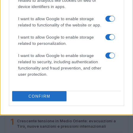
related to analytics like cookies on web or
device identifiers in apps.
I want to allow Google to enable storage
related to functionality of the website or app.
I want to allow Google to enable storage
related to personalization.
I want to allow Google to enable storage
related to security, including authentication
functionality and fraud prevention, and other
Streaming vs vinile: differenze tra mastering,
user protection.
dinamica e ritualità
Letizia Fontana · 5 Ago 2026
CONFIRM
PIÙ LETTI
1
Crescente tensione in Medio Oriente: evacuazioni a
Tiro, nuove sanzioni e pressioni internazionali