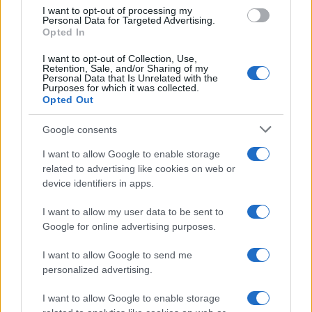
I want to opt-out of processing my
Personal Data for Targeted Advertising.
NEWS
Opted In
I want to opt-out of Collection, Use,
Retention, Sale, and/or Sharing of my
Personal Data that Is Unrelated with the
Purposes for which it was collected.
Opted Out
Google consents
I want to allow Google to enable storage
related to advertising like cookies on web or
device identifiers in apps.
I want to allow my user data to be sent to
Valle d’Aosta: polemiche tra sindacato e istituzioni per
Google for online advertising purposes.
le supplenze scolastiche
Edoardo Marchesi · 5 Ago 2026
I want to allow Google to send me
personalized advertising.
NEWS
I want to allow Google to enable storage