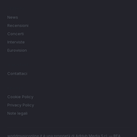
SEZIONI
News
Recensioni
Concerti
Interviste
Eurovision
MAGAZINE
Contattaci
LEGALE
Cookie Policy
Privacy Policy
Note legali
worldmusiconline.it è una proprietà di AdHub Media S.r.l. — REA