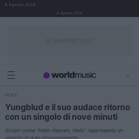
Salta al contenuto
8 Agosto 2026
8 Agosto 2026
⌕
×
⌕
NEWS
Cerca
Yungblud e il suo audace ritorno
con un singolo di nove minuti
Scopri come 'Hello Heaven, Hello' rappresenta un
viaggio di auto-riconoscimento