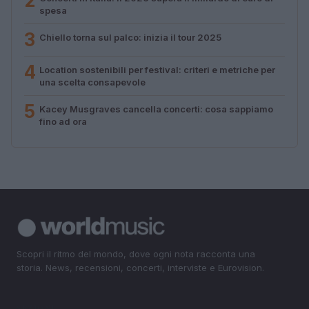
2
spesa
3
Chiello torna sul palco: inizia il tour 2025
4
Location sostenibili per festival: criteri e metriche per
una scelta consapevole
5
Kacey Musgraves cancella concerti: cosa sappiamo
fino ad ora
Scopri il ritmo del mondo, dove ogni nota racconta una
storia. News, recensioni, concerti, interviste e Eurovision.
SEZIONI