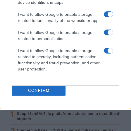
device identifiers in apps.
I want to allow Google to enable storage
related to functionality of the website or app.
I want to allow Google to enable storage
related to personalization.
I want to allow Google to enable storage
related to security, including authentication
functionality and fraud prevention, and other
Location sostenibili per festival: criteri e metriche per
una scelta consapevole
user protection.
Letizia Fontana · 30 Lug 2026
CONFIRM
PIÙ LETTI
1
Scopri fanSALE: la piattaforma sicura per la rivendita di
biglietti
Concerti in Italia: il 2026 supera il miliardo di euro di