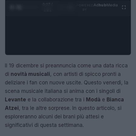
0:28 /
Ad
hub
Media
POWERED
1
/
4
1:21
BY
Il 19 dicembre si preannuncia come una data ricca
di
novità musicali
, con artisti di spicco pronti a
deliziare i fan con nuove uscite. Questo venerdì, la
scena musicale italiana si anima con i singoli di
Levante
e la collaborazione tra i
Modà
e
Bianca
Atzei
, tra le altre sorprese. In questo articolo, si
esploreranno alcuni dei brani più attesi e
significativi di questa settimana.