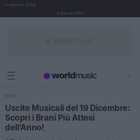
Salta al contenuto
6 Agosto 2026
6 Agosto 2026
⌕
×
⌕
NEWS
Cerca
Uscite Musicali del 19 Dicembre:
Scopri i Brani Più Attesi
dell’Anno!