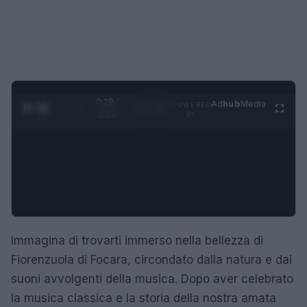
0:29 /
Ad
hub
Media
POWERED
1
/
4
1:21
BY
Immagina di trovarti immerso nella bellezza di
Fiorenzuola di Focara, circondato dalla natura e dai
suoni avvolgenti della musica. Dopo aver celebrato
la musica classica e la storia della nostra amata