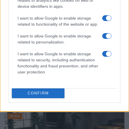
related to analytics like cookies on web or
device identifiers in apps.
NEWS
I want to allow Google to enable storage
related to functionality of the website or app.
I want to allow Google to enable storage
related to personalization.
I want to allow Google to enable storage
related to security, including authentication
functionality and fraud prevention, and other
user protection.
Valle d’Aosta: polemiche tra sindacato e istituzioni per
CONFIRM
le supplenze scolastiche
Edoardo Marchesi · 5 Ago 2026
NEWS