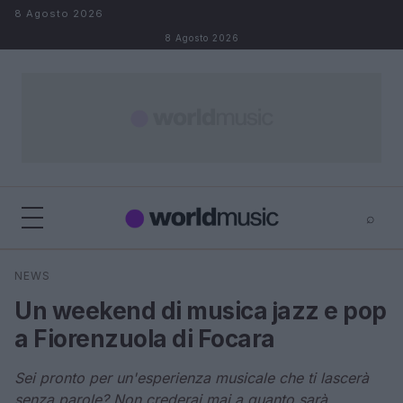
Salta al contenuto
8 Agosto 2026
8 Agosto 2026
⌕
×
⌕
NEWS
Cerca
Un weekend di musica jazz e pop
a Fiorenzuola di Focara
Sei pronto per un'esperienza musicale che ti lascerà
senza parole? Non crederai mai a quanto sarà