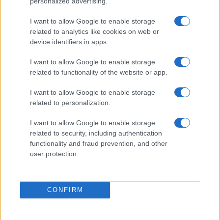
personalized advertising.
Streaming vs vinile: differenze tra mastering,
dinamica e ritualità
I want to allow Google to enable storage
Letizia Fontana · 5 Ago 2026
related to analytics like cookies on web or
device identifiers in apps.
NEWS
I want to allow Google to enable storage
related to functionality of the website or app.
I want to allow Google to enable storage
related to personalization.
I want to allow Google to enable storage
related to security, including authentication
functionality and fraud prevention, and other
user protection.
Location sostenibili per festival: criteri e metriche per
CONFIRM
una scelta consapevole
Letizia Fontana · 30 Lug 2026