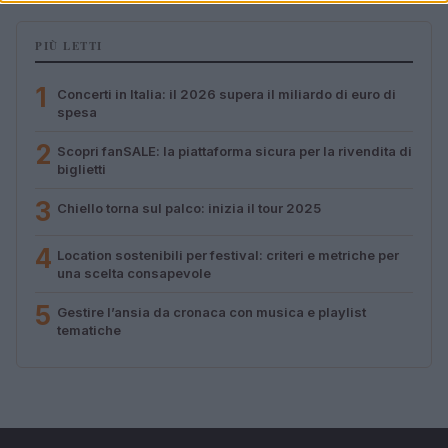
PIÙ LETTI
1
Concerti in Italia: il 2026 supera il miliardo di euro di
spesa
2
Scopri fanSALE: la piattaforma sicura per la rivendita di
biglietti
3
Chiello torna sul palco: inizia il tour 2025
4
Location sostenibili per festival: criteri e metriche per
una scelta consapevole
5
Gestire l’ansia da cronaca con musica e playlist
tematiche