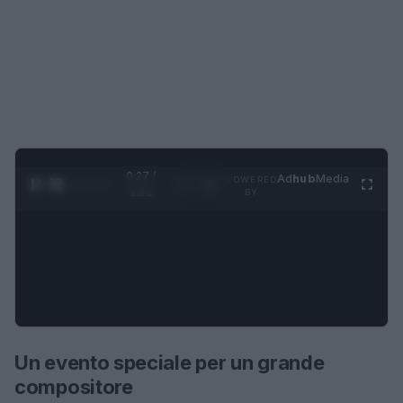
0:28 /
Ad
hub
Media
POWERED
1
/
4
1:21
BY
Un evento speciale per un grande
compositore