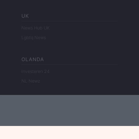
UK
News Hub UK
Lgbtq News
OLANDA
Investeren 24
NL Newz