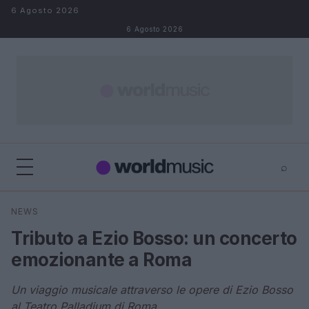
Salta al contenuto
6 Agosto 2026
6 Agosto 2026
⌕
×
⌕
NEWS
Cerca
Tributo a Ezio Bosso: un concerto
emozionante a Roma
Un viaggio musicale attraverso le opere di Ezio Bosso
al Teatro Palladium di Roma