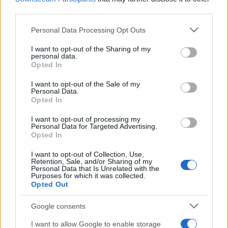
third parties.
Please note that this website/app uses one or more Google
Continua a leggere
Personal Data Processing Opt Outs
services and may gather and store information including but
not limited to your visit or usage behaviour. You may click to
I want to opt-out of the Sharing of my
personal data.
RECENSIONI
grant or deny consent to Google and its third-party tags to
Opted In
use your data for below specified purposes in below Google
consent section.
I want to opt-out of the Sale of my
Personal Data.
Opted In
I want to opt-out of processing my
Personal Data for Targeted Advertising.
Opted In
I want to opt-out of Collection, Use,
Retention, Sale, and/or Sharing of my
Personal Data that Is Unrelated with the
Purposes for which it was collected.
Opted Out
Dall’hardcore al post-metal: l’incredibile percorso dei
Google consents
Neurosis
Cristian Castiglioni · 8 Ago 2026
I want to allow Google to enable storage