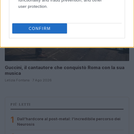
functionality and fraud prevention, and other
user protection.
CONFIRM
Guccini, il cantautore che conquistò Roma con la sua
musica
Letizia Fontana · 7 Ago 2026
PIÙ LETTI
1
Dall’hardcore al post-metal: l’incredibile percorso dei
Neurosis