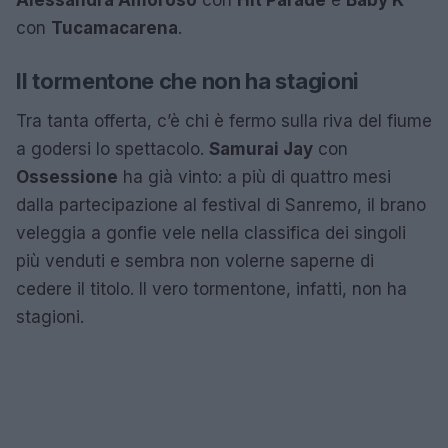
Alessandra Amoroso
con
Hit Parade
e
Baby K
con
Tucamacarena
.
Il tormentone che non ha stagioni
Tra tanta offerta, c’è chi è fermo sulla riva del fiume
a godersi lo spettacolo.
Samurai Jay
con
Ossessione
ha già vinto: a più di quattro mesi
dalla partecipazione al festival di Sanremo, il brano
veleggia a gonfie vele nella classifica dei singoli
più venduti e sembra non volerne saperne di
cedere il titolo. Il vero tormentone, infatti, non ha
stagioni.