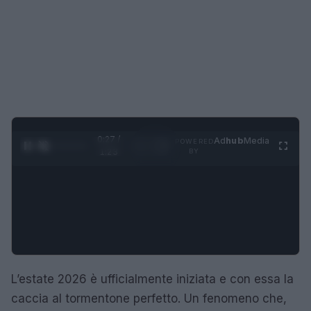
0:28 /
Ad
hub
Media
POWERED
1
/
4
1:23
BY
L’estate 2026 è ufficialmente iniziata e con essa la
caccia al tormentone perfetto. Un fenomeno che,