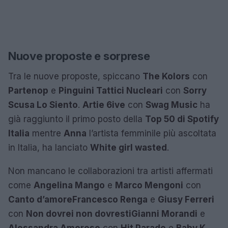
Nuove proposte e sorprese
Tra le nuove proposte, spiccano
The Kolors
con
Partenop
e
Pinguini Tattici Nucleari
con
Sorry
Scusa Lo Siento
.
Artie 6ive
con
Swag Music
ha
già raggiunto il primo posto della
Top 50 di Spotify
Italia
mentre
Anna
l’artista femminile più ascoltata
in Italia, ha lanciato
White girl wasted
.
Non mancano le collaborazioni tra artisti affermati
come
Angelina Mango
e
Marco Mengoni
con
Canto d’amore
Francesco Renga
e
Giusy Ferreri
con
Non dovrei non dovresti
Gianni Morandi
e