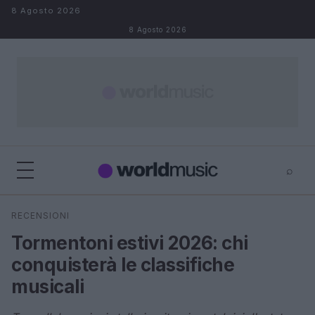
Salta al contenuto
8 Agosto 2026
8 Agosto 2026
⌕
×
⌕
RECENSIONI
Cerca
Tormentoni estivi 2026: chi
conquisterà le classifiche
musicali