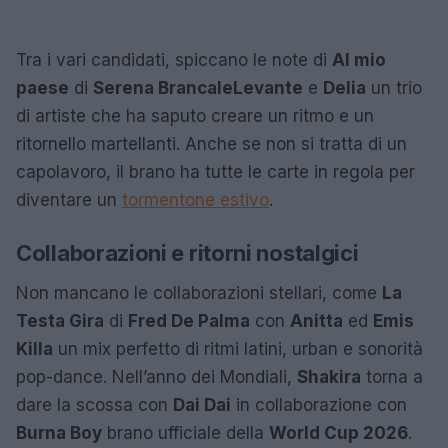
Tra i vari candidati, spiccano le note di
Al mio
paese
di
Serena Brancale
Levante
e
Delia
un trio
di artiste che ha saputo creare un ritmo e un
ritornello martellanti. Anche se non si tratta di un
capolavoro, il brano ha tutte le carte in regola per
diventare un
tormentone estivo
.
Collaborazioni e ritorni nostalgici
Non mancano le collaborazioni stellari, come
La
Testa Gira
di
Fred De Palma
con
Anitta
ed
Emis
Killa
un mix perfetto di ritmi latini, urban e sonorità
pop-dance. Nell’anno dei Mondiali,
Shakira
torna a
dare la scossa con
Dai Dai
in collaborazione con
Burna Boy
brano ufficiale della
World Cup 2026
.