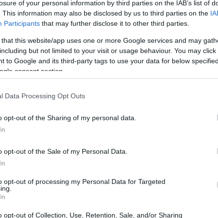
losure of your personal information by third parties on the IAB’s list of
 ambienti sonori che danno contesto. Accanto alla
. This information may also be disclosed by us to third parties on the
IA
Participants
that may further disclose it to other third parties.
nsing per citare musica in sicurezza. Una
di, lasciando spazio alla narrazione. L’obiettivo
 that this website/app uses one or more Google services and may gath
including but not limited to your visit or usage behaviour. You may click 
i fiducia con ospiti e ascoltatori, fondato su
 to Google and its third-party tags to use your data for below specifi
ogle consent section.
l Data Processing Opt Outs
o opt-out of the Sharing of my personal data.
In
o opt-out of the Sale of my Personal Data.
In
to opt-out of processing my Personal Data for Targeted
ing.
In
o opt-out of Collection, Use, Retention, Sale, and/or Sharing