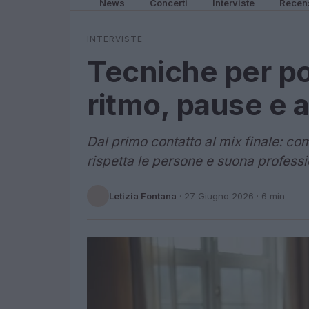
News
Concerti
Interviste
Recen
INTERVISTE
Tecniche per po
ritmo, pause e 
Dal primo contatto al mix finale: c
rispetta le persone e suona professio
Letizia Fontana
·
27 Giugno 2026
· 6 min