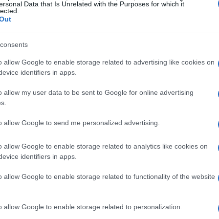
ersonal Data that Is Unrelated with the Purposes for which it
lected.
Out
consents
isodi tra
20 e 40 minuti
tendono a registrare i
o allow Google to enable storage related to advertising like cookies on
evice identifiers in apps.
ene progettare scalette che sostengano quel arco
margine a
pause intenzionali
e cambi di ritmo.
o allow my user data to be sent to Google for online advertising
s.
to allow Google to send me personalized advertising.
onfini e domande che aprono
o allow Google to enable storage related to analytics like cookies on
evice identifiers in apps.
è il progetto editoriale in miniatura. Chiarire
o allow Google to enable storage related to functionality of the website
ite a calibrare il racconto. Si concordano confini
iformulato, quali temi sensibili evitare o trattare
o allow Google to enable storage related to personalization.
tate a scene e sensazioni — “dove eri”, “cosa