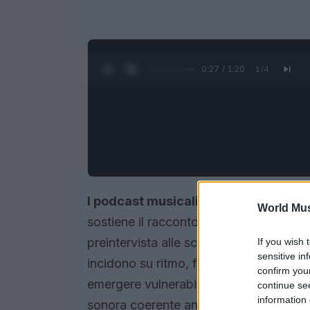
0:28 / 1:20
1
/
4
I podcast musicali
funzionano quando 
World Mus
sostiene il racconto. Per arrivarci serv
preintervista alle scelte di montaggio 
If you wish 
sensitive in
incidono su ritmo, fiducia e legalità d’
confirm you
emergere vulnerabilità senza scivolare
continue se
information 
sonora coerente anche con attrezzatura