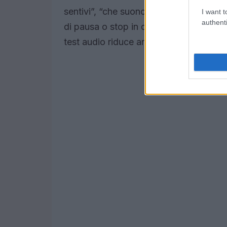
sentivi”, “che suono aveva” — stimolano
I want t
authenti
di pausa o stop in qualsiasi momento no
test audio riduce ansia tecnica e indivi