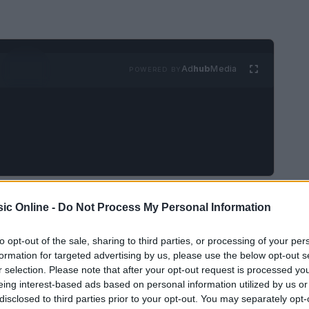
Ad
hub
Media
POWERED BY
la voce suona vera e la musica non copre, ma
ic Online -
Do Not Process My Personal Information
ono metodo, ascolto e cura dei dettagli. Dalla
il percorso è una sequenza di decisioni che
to opt-out of the sale, sharing to third parties, or processing of your per
formation for targeted advertising by us, please use the below opt-out s
uso dei brani. Qui si mette a fuoco come far
r selection. Please note that after your opt-out request is processed y
 nel sensazionalismo, costruendo un’esperienza
eing interest-based ads based on personal information utilized by us or
disclosed to third parties prior to your opt-out. You may separately opt-
 low-cost. Il valore sta nel design del tempo: