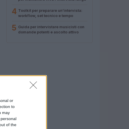
4
Toolkit per preparare un’intervista:
workflow, set tecnico e tempo
5
Guida per intervistare musicisti con
domande potenti e ascolto attivo
sonal or
ection to
ou may
 personal
out of the