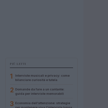
PIÙ LETTI
1
Interviste musicali e privacy: come
bilanciare curiosità e tutela
2
Domande da fare a un cantante:
guida per interviste memorabili
3
Economia dell’attenzione: strategie
per mantenere viva l’intervista lunga