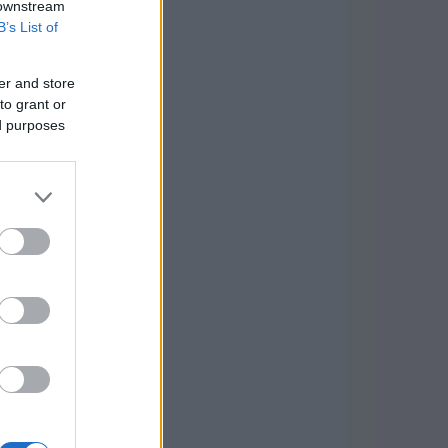
 downstream
B’s List of
er and store
to grant or
ed purposes