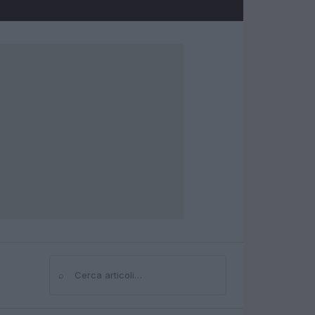
⌕
Cerca