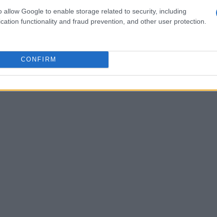
 immagini e dettagli. Condividere la possibilità
o allow Google to enable storage related to security, including
cation functionality and fraud prevention, and other user protection.
rmalizza la vulnerabilità. Registrare un breve
dua rumori di fondo da mitigare.
CONFIRM