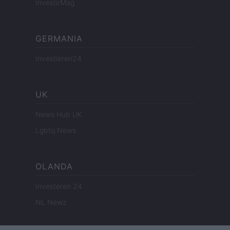
InvestirMag
GERMANIA
Investieren24
UK
News Hub UK
Lgbtq News
OLANDA
Investeren 24
NL Newz