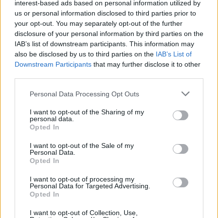
interest-based ads based on personal information utilized by
us or personal information disclosed to third parties prior to
your opt-out. You may separately opt-out of the further
disclosure of your personal information by third parties on the
IAB’s list of downstream participants. This information may
also be disclosed by us to third parties on the
IAB’s List of
Downstream Participants
that may further disclose it to other
third parties.
Please note that this website/app uses one or more Google
Personal Data Processing Opt Outs
services and may gather and store information including but
Ariana Grande debutta al primo posto con Petal e
annuncia una pausa dalla vita pubblica
not limited to your visit or usage behaviour. You may click to
I want to opt-out of the Sharing of my
personal data.
grant or deny consent to Google and its third-party tags to
Letizia Fontana · 8 Ago 2026
Opted In
use your data for below specified purposes in below Google
consent section.
I want to opt-out of the Sale of my
NEWS
Personal Data.
Opted In
I want to opt-out of processing my
Personal Data for Targeted Advertising.
Opted In
I want to opt-out of Collection, Use,