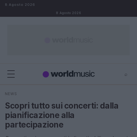
Salta al contenuto
8 Agosto 2026
8 Agosto 2026
⌕
×
⌕
NEWS
Cerca
Scopri tutto sui concerti: dalla
pianificazione alla
partecipazione