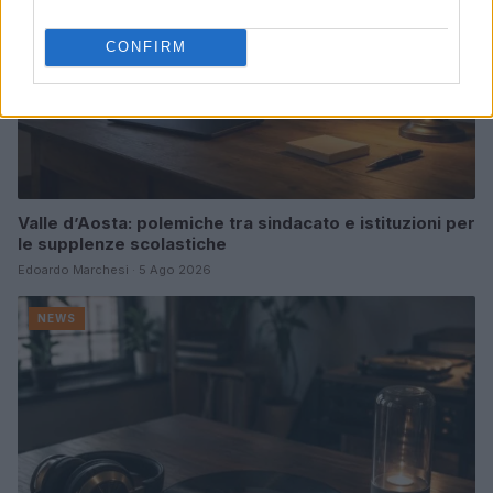
CONFIRM
Valle d’Aosta: polemiche tra sindacato e istituzioni per
le supplenze scolastiche
Edoardo Marchesi · 5 Ago 2026
NEWS