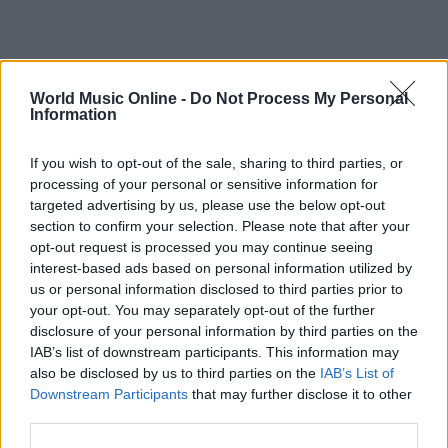
In conclusione, mentre ci allontaniamo dall’era dei
World Music Online -
Do Not Process My Personal
Information
tormentoni, ci troviamo di fronte a un panorama
musicale in continua evoluzione. Preparati a
If you wish to opt-out of the sale, sharing to third parties, or
scoprire nuovi talenti e suoni, perché la musica non
processing of your personal or sensitive information for
si ferma mai! E tu, sei pronto a lasciarti
targeted advertising by us, please use the below opt-out
section to confirm your selection. Please note that after your
sorprendere?
opt-out request is processed you may continue seeing
interest-based ads based on personal information utilized by
us or personal information disclosed to third parties prior to
your opt-out. You may separately opt-out of the further
AUTORE
Redazione
disclosure of your personal information by third parties on the
IAB’s list of downstream participants. This information may
also be disclosed by us to third parties on the
IAB’s List of
Downstream Participants
that may further disclose it to other
third parties.