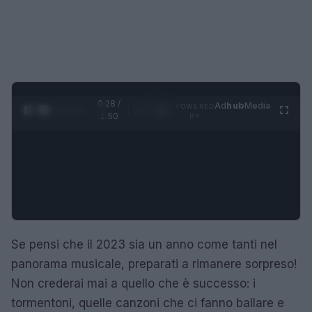
0:28 /
Ad
hub
Media
POWERED
1
/
4
1:50
BY
Se pensi che il 2023 sia un anno come tanti nel
panorama musicale, preparati a rimanere sorpreso!
Non crederai mai a quello che è successo: i
tormentoni, quelle canzoni che ci fanno ballare e