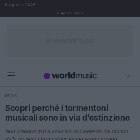
Salta al contenuto
8 Agosto 2026
8 Agosto 2026
⌕
×
⌕
NEWS
Cerca
Scopri perché i tormentoni
musicali sono in via d’estinzione
Non crederai mai a cosa sta succedendo nel mondo
della musica: i tormentoni stanno scomparendo.