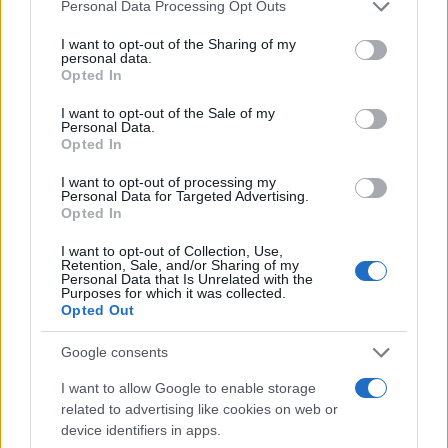
Please note that this website/app uses one or more Google
Personal Data Processing Opt Outs
services and may gather and store information including but
not limited to your visit or usage behaviour. You may click to
I want to opt-out of the Sharing of my
personal data.
grant or deny consent to Google and its third-party tags to
Opted In
use your data for below specified purposes in below Google
consent section.
I want to opt-out of the Sale of my
Personal Data.
Opted In
I want to opt-out of processing my
Personal Data for Targeted Advertising.
Opted In
I want to opt-out of Collection, Use,
Retention, Sale, and/or Sharing of my
Personal Data that Is Unrelated with the
Purposes for which it was collected.
Opted Out
Google consents
I want to allow Google to enable storage
Continua a leggere
related to advertising like cookies on web or
device identifiers in apps.