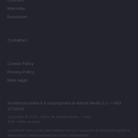
Concerti
Interviste
Eurovision
MAGAZINE
Contattaci
LEGALE
Cookie Policy
Privacy Policy
Note legali
worldmusiconline.it è una proprietà di AdHub Media S.r.l. — REA
2729933
Copyright © 2026 · Edito da AdHub Media — Italia
Tutti i diritti riservati
I contenuti sono curati dalla redazione con il supporto di strumenti digitali e
realizzati in collaborazione con autori indipendenti.