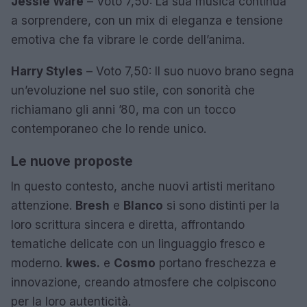
Jessie Ware
– Voto 7,50: La sua musica continua
a sorprendere, con un mix di eleganza e tensione
emotiva che fa vibrare le corde dell’anima.
Harry Styles
– Voto 7,50: Il suo nuovo brano segna
un’evoluzione nel suo stile, con sonorità che
richiamano gli anni ’80, ma con un tocco
contemporaneo che lo rende unico.
Le nuove proposte
In questo contesto, anche nuovi artisti meritano
attenzione.
Bresh
e
Blanco
si sono distinti per la
loro scrittura sincera e diretta, affrontando
tematiche delicate con un linguaggio fresco e
moderno.
kwes.
e
Cosmo
portano freschezza e
innovazione, creando atmosfere che colpiscono
per la loro autenticità.