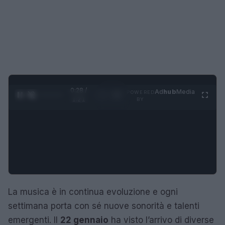
0:29 /
Ad
hub
Media
POWERED
1
/
4
1:21
BY
La musica è in continua evoluzione e ogni
settimana porta con sé nuove sonorità e talenti
emergenti. Il
22 gennaio
ha visto l’arrivo di diverse