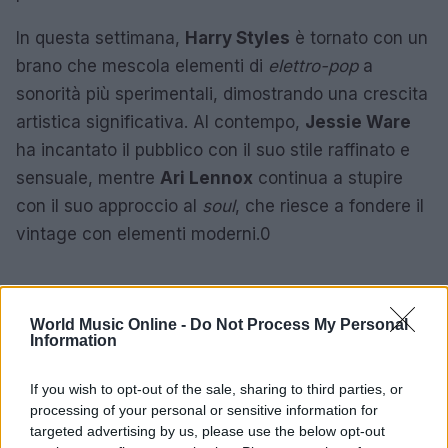
In questa settimana,
Harry Styles
è tornato con un
brano che mescola elementi di
elettro-pop
a
sonorità più sperimentali, dimostrando una crescita
artistica significativa. Al contempo,
Jessie Ware
ha incantato il pubblico con il suo stile raffinato e
sensuale, mentre
Ari Lennox
continua a stupire
con il suo approccio al
soul
, che riesce a fondere il
vintage con elementi moderni.0
AUTORE
World Music Online -
Do Not Process My Personal
Redazione
Information
If you wish to opt-out of the sale, sharing to third parties, or
processing of your personal or sensitive information for
targeted advertising by us, please use the below opt-out