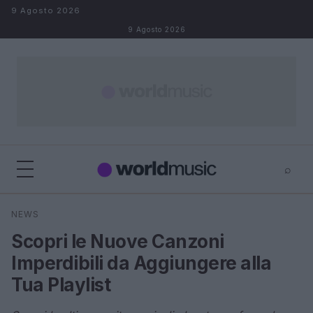
Salta al contenuto
9 Agosto 2026
9 Agosto 2026
⌕
×
⌕
NEWS
Cerca
Scopri le Nuove Canzoni
Imperdibili da Aggiungere alla
Tua Playlist