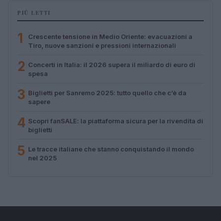
PIÙ LETTI
1
Crescente tensione in Medio Oriente: evacuazioni a
Tiro, nuove sanzioni e pressioni internazionali
2
Concerti in Italia: il 2026 supera il miliardo di euro di
spesa
3
Biglietti per Sanremo 2025: tutto quello che c’è da
sapere
4
Scopri fanSALE: la piattaforma sicura per la rivendita di
biglietti
5
Le tracce italiane che stanno conquistando il mondo
nel 2025