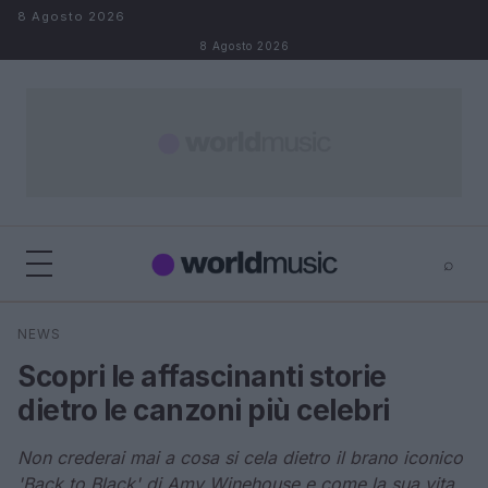
Salta al contenuto
8 Agosto 2026
8 Agosto 2026
⌕
×
⌕
NEWS
Cerca
Scopri le affascinanti storie
dietro le canzoni più celebri
Non crederai mai a cosa si cela dietro il brano iconico
'Back to Black' di Amy Winehouse e come la sua vita