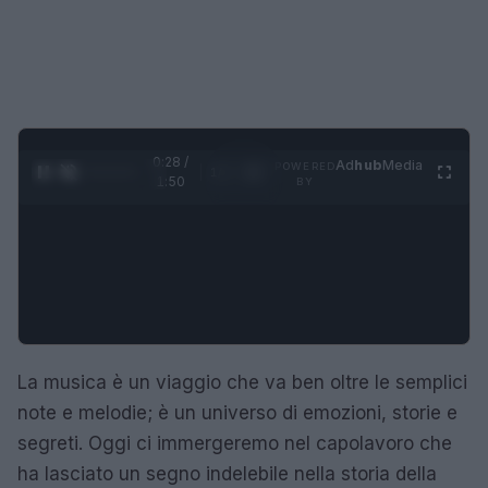
0:29 /
Ad
hub
Media
POWERED
1
/
4
1:50
BY
La musica è un viaggio che va ben oltre le semplici
note e melodie; è un universo di emozioni, storie e
segreti. Oggi ci immergeremo nel capolavoro che
ha lasciato un segno indelebile nella storia della