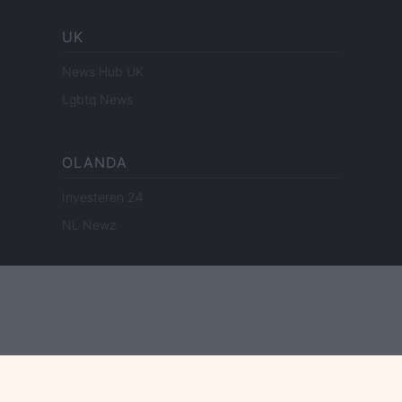
UK
News Hub UK
Lgbtq News
OLANDA
Investeren 24
NL Newz