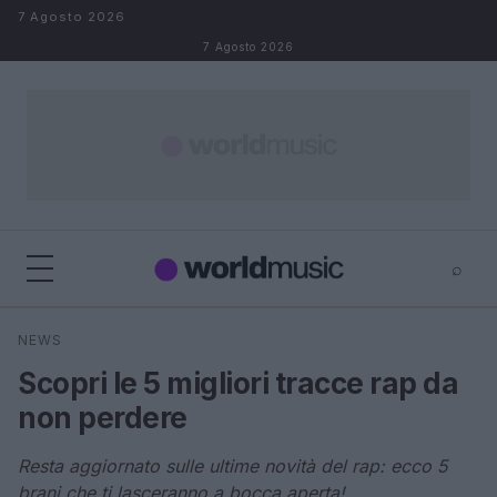
Salta al contenuto
7 Agosto 2026
7 Agosto 2026
⌕
×
⌕
NEWS
Cerca
Scopri le 5 migliori tracce rap da
non perdere
Resta aggiornato sulle ultime novità del rap: ecco 5
brani che ti lasceranno a bocca aperta!