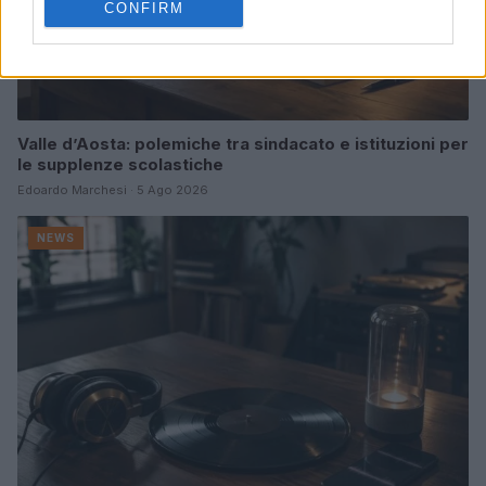
CONFIRM
Valle d’Aosta: polemiche tra sindacato e istituzioni per
le supplenze scolastiche
Edoardo Marchesi · 5 Ago 2026
NEWS