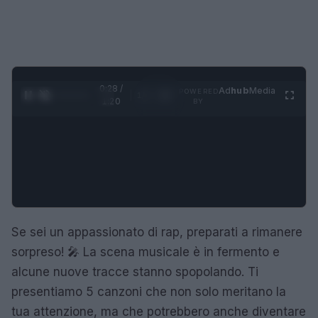
0:29 /
Ad
hub
Media
POWERED
1
/
4
1:20
BY
Se sei un appassionato di rap, preparati a rimanere
sorpreso! 🎤 La scena musicale è in fermento e
alcune nuove tracce stanno spopolando. Ti
presentiamo 5 canzoni che non solo meritano la
tua attenzione, ma che potrebbero anche diventare