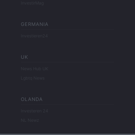
InvestirMag
GERMANIA
Investieren24
UK
News Hub UK
Lgbtq News
OLANDA
Investeren 24
NL Newz