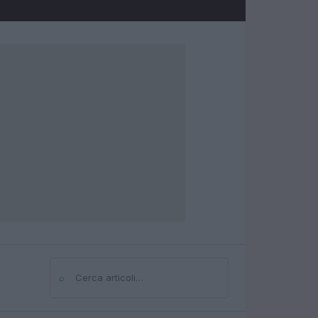
⌕
Cerca