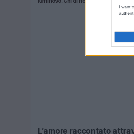
luminoso. Chi di noi non ama perdersi 
I want t
authenti
L’amore raccontato attra