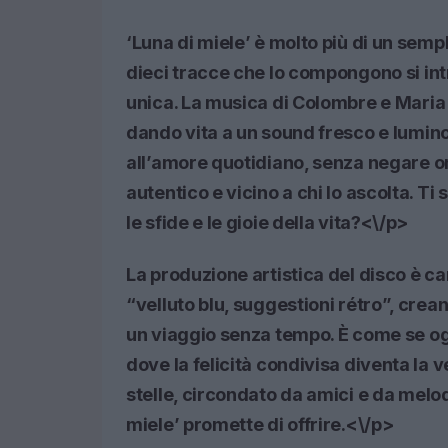
‘Luna di miele’ è molto più di un semp
dieci tracce che lo compongono si int
unica. La musica di Colombre e Maria A
dando vita a un sound fresco e luminos
all’amore quotidiano, senza negare o
autentico e vicino a chi lo ascolta. Ti
le sfide e le gioie della vita?<\/p>
La produzione artistica del disco è c
“velluto blu, suggestioni rétro”, crea
un viaggio senza tempo. È come se ogn
dove la felicità condivisa diventa la 
stelle, circondato da amici e da melod
miele’ promette di offrire.<\/p>