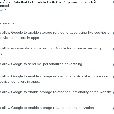
ersonal Data that Is Unrelated with the Purposes for which it
ato che cambia tutto<\/h2>
lected.
Out
e canzoni dimenticate in un hard disk. Questo
consents
olombre e Maria Antonietta. Le bozze di brani
ettimane della loro conoscenza, sono diventate il
o allow Google to enable storage related to advertising like cookies on
evice identifiers in apps.
tto va veloce, ma a volte le canzoni restano.
 potevamo tradirle», affermano gli artisti.
o allow my user data to be sent to Google for online advertising
s.
ignificato, ha dato vita a un progetto che
e, mescolata a ricordi e nostalgia. Chi non ha
to allow Google to send me personalized advertising.
o grazie a una canzone?<\/p>
o allow Google to enable storage related to analytics like cookies on
evice identifiers in apps.
archeologia sentimentale, dove ogni nota e
nticate. È un viaggio attraverso una relazione
o allow Google to enable storage related to functionality of the website
do pensiero e gioco, riflessione e leggerezza.
lo stesso tempo, abbracciare un futuro
o allow Google to enable storage related to personalization.