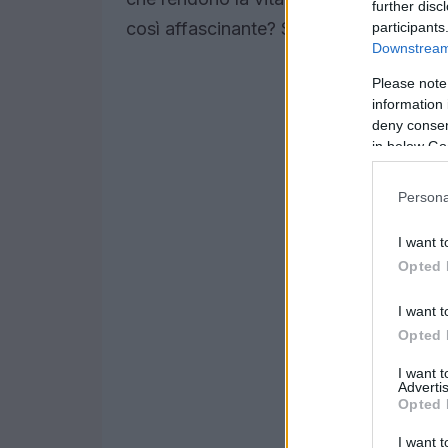
further disc
così affascinante? Scopriamolo insiem
participants
Downstream 
Please note
information 
deny consent
in below Go
Persona
I want t
Opted 
I want t
Opted 
I want 
Advertis
Opted 
I want t