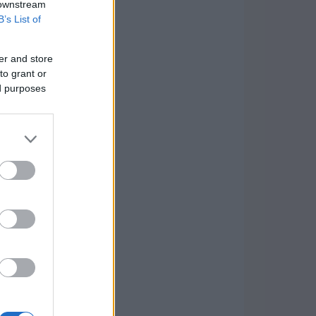
 downstream
B’s List of
er and store
to grant or
ed purposes