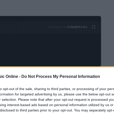
Ad
hub
Media
POWERED BY
stalgia, nascono opere straordinarie. Non
ic Online -
Do Not Process My Personal Information
Colombre e Maria Antonietta, due nomi di spicco
to opt-out of the sale, sharing to third parties, or processing of your per
ito le forze per dar vita a un album che promette
formation for targeted advertising by us, please use the below opt-out s
iele’, in uscita il 19 settembre, non è solo un
r selection. Please note that after your opt-out request is processed y
eing interest-based ads based on personal information utilized by us or
l’amore felice e delle piccole gioie quotidiane
disclosed to third parties prior to your opt-out. You may separately opt-
 Ma cosa si nasconde dietro a questo progetto