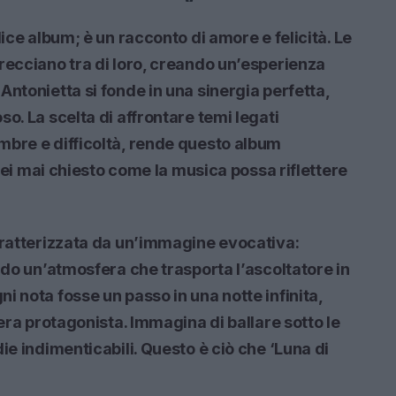
lice album; è un racconto di amore e felicità. Le
recciano tra di loro, creando un’esperienza
ntonietta si fonde in una sinergia perfetta,
o. La scelta di affrontare temi legati
mbre e difficoltà, rende questo album
 sei mai chiesto come la musica possa riflettere
aratterizzata da un’immagine evocativa:
ndo un’atmosfera che trasporta l’ascoltatore in
i nota fosse un passo in una notte infinita,
vera protagonista. Immagina di ballare sotto le
ie indimenticabili. Questo è ciò che ‘Luna di