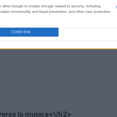
in ricordi evocativi?<\/p>
o allow Google to enable storage related to security, including
cation functionality and fraud prevention, and other user protection.
CONFIRM
verso la musica<\/h2>