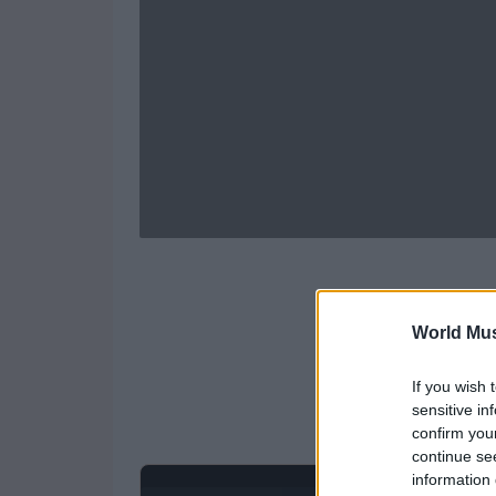
World Mus
If you wish 
sensitive in
confirm you
continue se
information 