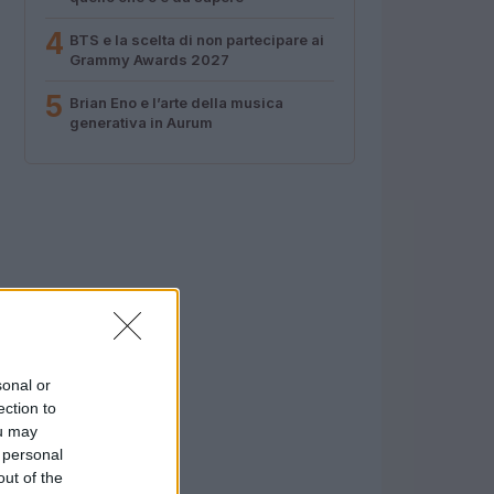
4
BTS e la scelta di non partecipare ai
Grammy Awards 2027
5
Brian Eno e l’arte della musica
generativa in Aurum
sonal or
ection to
ou may
 personal
out of the