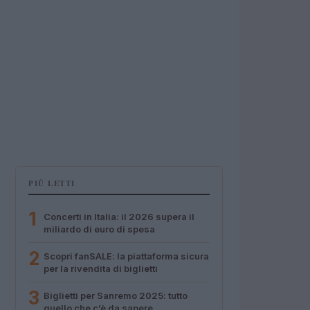
PIÙ LETTI
1
Concerti in Italia: il 2026 supera il
miliardo di euro di spesa
2
Scopri fanSALE: la piattaforma sicura
per la rivendita di biglietti
3
Biglietti per Sanremo 2025: tutto
quello che c’è da sapere