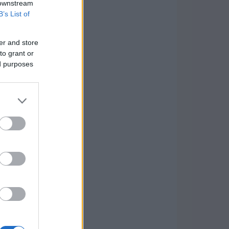
 downstream
B’s List of
er and store
to grant or
ed purposes