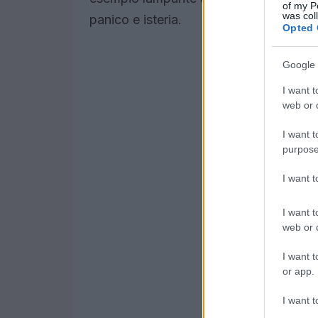
of my P
was col
panico e isteria.
Opted 
Google 
I want t
web or d
I want t
purpose
I want 
I want t
web or d
I want t
or app.
I want t