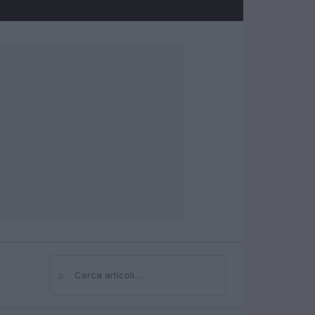
⌕
Cerca