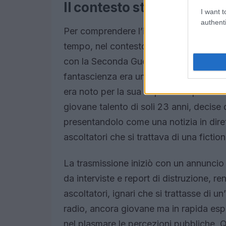
Il contesto storico e l’art
I want t
authenti
Per comprendere l’impatto di questa tr
tempo, nel contesto storico del 1938. 
con la Seconda Guerra Mondiale alle por
fantascienza era un tema popolare, e i
era noto per la sua inquietante premess
giovane talento di soli 23 anni, decise
presentandolo come una notizia in diret
ascoltatori che si trattava di una fict
La trasmissione iniziò con un annuncio
da interviste e report di distruzione, r
ascoltatori, ignari che si trattasse di u
radio, ancora giovane ma in rapida esp
nel plasmare le percezioni pubbliche. 