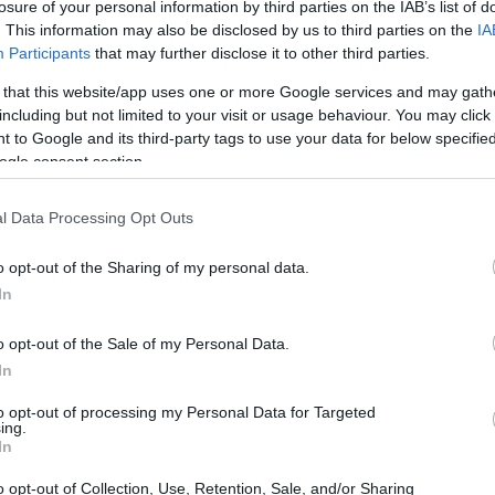
losure of your personal information by third parties on the IAB’s list of
Ad
hub
Media
POWERED BY
. This information may also be disclosed by us to third parties on the
IA
Participants
that may further disclose it to other third parties.
 that this website/app uses one or more Google services and may gath
including but not limited to your visit or usage behaviour. You may click 
 to Google and its third-party tags to use your data for below specifi
ogle consent section.
l Data Processing Opt Outs
e a casa, con il volume della radio alzato,
rrompe il tuo programma preferito. È il 30
o opt-out of the Sharing of my personal data.
 una notizia che sembra vera, ma è solo un
In
mai a quello che è successo! Milioni di
o opt-out of the Sale of my Personal Data.
dettero ciecamente che la Terra fosse in
In
io, un medium che ha segnato generazioni e che
to opt-out of processing my Personal Data for Targeted
 nel mondo dell’intrattenimento, ma anche nella
ing.
In
La guerra dei mondi” di Orson Welles è un
o opt-out of Collection, Use, Retention, Sale, and/or Sharing
la finzione possano confondersi, scatenando