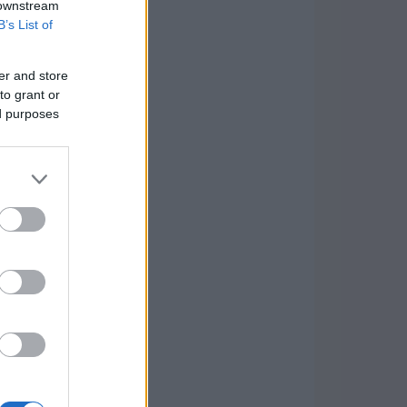
 downstream
B’s List of
er and store
to grant or
ed purposes