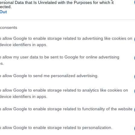
ersonal Data that Is Unrelated with the Purposes for which it
lected.
Out
consents
o allow Google to enable storage related to advertising like cookies on
evice identifiers in apps.
o allow my user data to be sent to Google for online advertising
s.
to allow Google to send me personalized advertising.
ar
o allow Google to enable storage related to analytics like cookies on
non menzionare le sue origini musicali.
evice identifiers in apps.
elodie di grandi nomi come
Otis Redding
e
Ray
o allow Google to enable storage related to functionality of the website
che ha segnato profondamente il suo stile. E tu,
he se potrebbe sembrare strano, anche nello
o allow Google to enable storage related to personalization.
 avuto un impatto significativo su di lui.
Ma