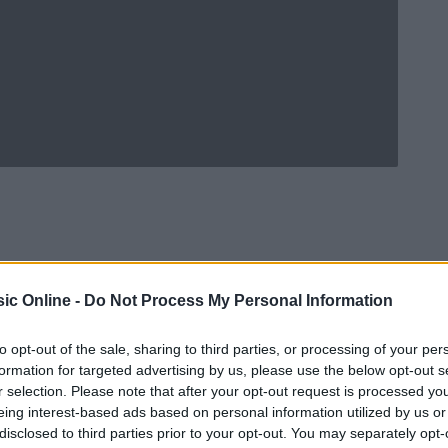
ic Online -
Do Not Process My Personal Information
to opt-out of the sale, sharing to third parties, or processing of your per
formation for targeted advertising by us, please use the below opt-out s
r selection. Please note that after your opt-out request is processed y
eing interest-based ads based on personal information utilized by us or
Ad
hub
Media
POWERED BY
disclosed to third parties prior to your opt-out. You may separately opt-