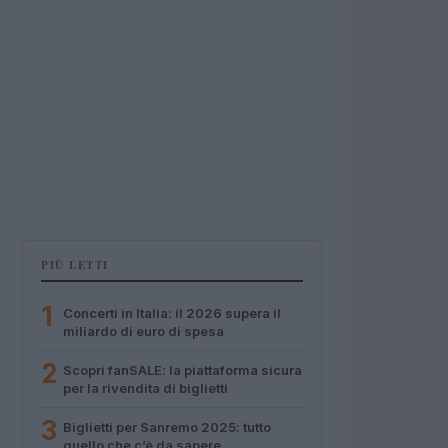
PIÙ LETTI
1
Concerti in Italia: il 2026 supera il
miliardo di euro di spesa
2
Scopri fanSALE: la piattaforma sicura
per la rivendita di biglietti
3
Biglietti per Sanremo 2025: tutto
quello che c’è da sapere