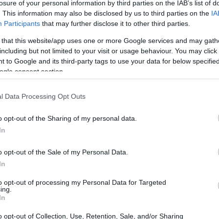
losure of your personal information by third parties on the IAB’s list of
. This information may also be disclosed by us to third parties on the
IA
Participants
that may further disclose it to other third parties.
 that this website/app uses one or more Google services and may gath
including but not limited to your visit or usage behaviour. You may click 
 to Google and its third-party tags to use your data for below specifi
ogle consent section.
 scumdog potesse avere una storia tanto
 che è successo! Blothar, il frontman dei
l Data Processing Opt Outs
e va ben oltre il semplice palcoscenico. La sua
o opt-out of the Sharing of my personal data.
fluenze inaspettate e aneddoti esilaranti che non
In
o opt-out of the Sale of my Personal Data.
In
to opt-out of processing my Personal Data for Targeted
ing.
In
o opt-out of Collection, Use, Retention, Sale, and/or Sharing