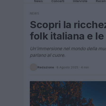
News
Concerti
Interviste
Recen
NEWS
Scopri la ricch
folk italiana e l
Un'immersione nel mondo della musica
parlano al cuore.
Redazione
·
8 Agosto 2025
· 4 min