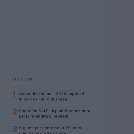
PIÙ LETTI
1
Concerti in Italia: il 2026 supera il
miliardo di euro di spesa
2
Scopri fanSALE: la piattaforma sicura
per la rivendita di biglietti
3
Biglietti per Sanremo 2025: tutto
quello che c’è da sapere