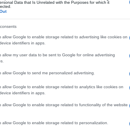
ersonal Data that Is Unrelated with the Purposes for which it
 italiana
lected.
Out
affascinante. Le origini della musica popolare
le tradizioni agricole e pastorali delle diverse
consents
o eseguiti durante le feste di paese o nei
o allow Google to enable storage related to advertising like cookies on
evice identifiers in apps.
 compito di mantenere vivo lo spirito della
ord a Sud, ogni regione ha sviluppato il
o allow my user data to be sent to Google for online advertising
s.
nzato dal
terroir
locale, dalle lingue e dai dialetti.
ccontano la fatica del lavoro nei risaie, ai ritmi
to allow Google to send me personalized advertising.
i genere musicale è una finestra aperta sulle
o allow Google to enable storage related to analytics like cookies on
lle persone.
evice identifiers in apps.
enti giocano un ruolo fondamentale. La chitarra,
o allow Google to enable storage related to functionality of the website
ello non sono semplici strumenti, ma veri e propri
rofonde. La loro sonorità, spesso ruvida e
o allow Google to enable storage related to personalization.
e con la terra e le tradizioni.
Come chef ho