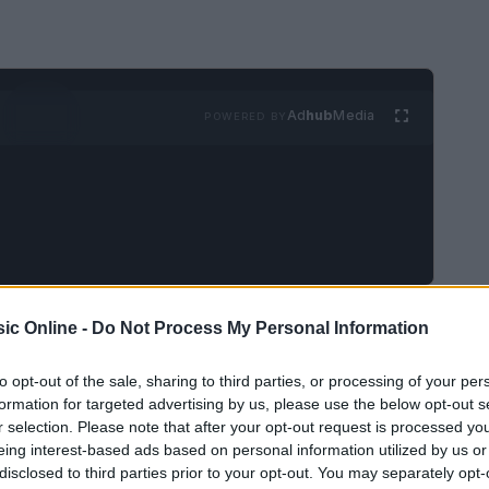
Ad
hub
Media
POWERED BY
rio tesoro di melodie e storie, un patrimonio
ic Online -
Do Not Process My Personal Information
ne in generazione. Immagina di trovarti seduto
to opt-out of the sale, sharing to third parties, or processing of your per
hitarra che si mescola al canto di una voce
formation for targeted advertising by us, please use the below opt-out s
hi di un passato ricco di emozioni e significati.
r selection. Please note that after your opt-out request is processed y
eing interest-based ads based on personal information utilized by us or
ica folk italiana mostra la sua essenza: vibrante
disclosed to third parties prior to your opt-out. You may separately opt-
ietro ogni nota c’è una storia da