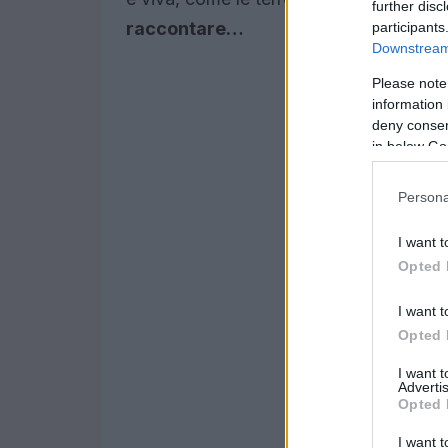
further disc
raccontare…
participants
Downstream 
Please note
information 
deny consent
in below Go
Persona
I want t
Opted 
I want t
Opted 
I want 
Advertis
Opted 
I want t