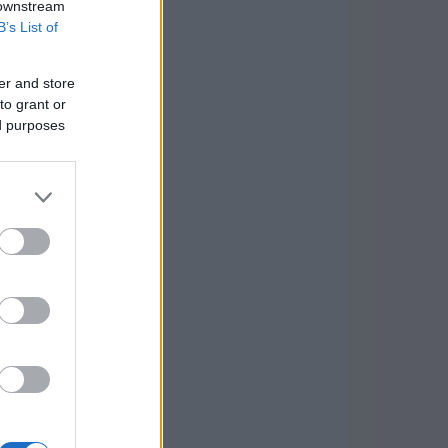
 downstream
B’s List of
er and store
to grant or
ed purposes