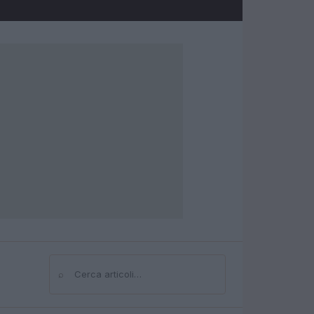
⌕
Cerca