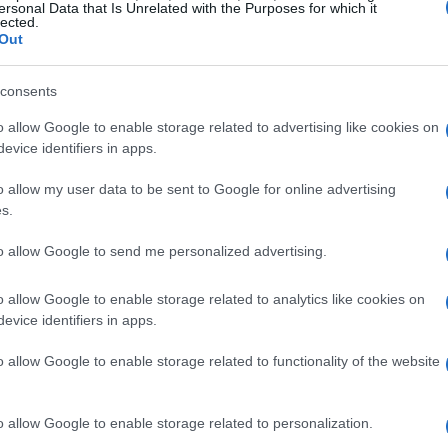
ersonal Data that Is Unrelated with the Purposes for which it
lected.
osto da artisti di grande esperienza, ognuno
Out
rricchisce ogni performance. La potente voce di
zionare e incantare, mentre i musicisti Massimo
consents
ro Di Ruscio (piano e organo) e Claudio
o allow Google to enable storage related to advertising like cookies on
evice identifiers in apps.
nica. Ogni esibizione è un viaggio sonoro che
taliano fino ai brani iconici degli anni ’60 e ’70,
o allow my user data to be sent to Google for online advertising
s.
che ha segnato la storia della musica italiana.
to allow Google to send me personalized advertising.
è la capacità del gruppo di reinterpretare i
i, senza mai perdere di vista il rispetto per le
o allow Google to enable storage related to analytics like cookies on
evice identifiers in apps.
all’altra, grazie alla scelta di brani variabili e a
 l’attenzione del pubblico.
La numero 4 ti
o allow Google to enable storage related to functionality of the website
 ad ogni esibizione!
o allow Google to enable storage related to personalization.
ella qualità degli arrangiamenti