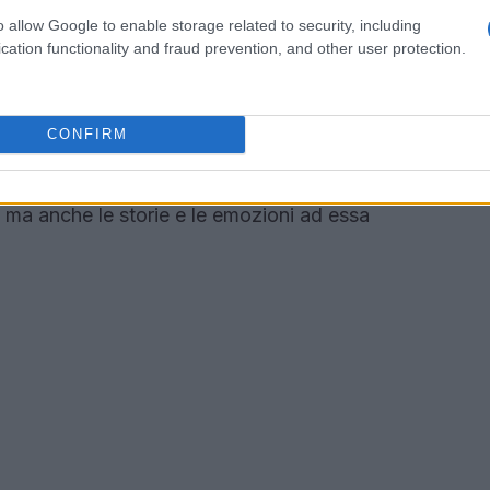
o allow Google to enable storage related to security, including
cation functionality and fraud prevention, and other user protection.
ca Martinelli Quartet
è come riscoprire una
a ti riporta indietro nel tempo, evocando
egli anni, riascoltare i brani di
Lucio Battisti
e
CONFIRM
un vero e proprio regalo per l’anima. La band
omenti, trasformando ogni canzone in un viaggio
 ma anche le storie e le emozioni ad essa