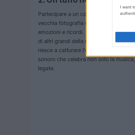
I want t
authenti
Partecipare a un concerto del
Frances
vecchia fotografia di famiglia: ogni not
emozioni e ricordi. Per chi ha vissuto qu
di altri grandi della musica italiana è 
riesce a catturare l’essenza di quei m
sonoro che celebra non solo la musica,
legate.