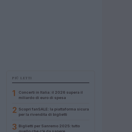
PIÙ LETTI
1
Concerti in Italia: il 2026 supera il
miliardo di euro di spesa
2
Scopri fanSALE: la piattaforma sicura
per la rivendita di biglietti
3
Biglietti per Sanremo 2025: tutto
quello che c’è da sapere