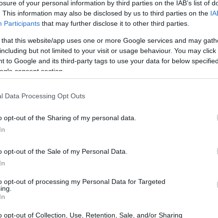
losure of your personal information by third parties on the IAB’s list of
. This information may also be disclosed by us to third parties on the
IA
Participants
that may further disclose it to other third parties.
 that this website/app uses one or more Google services and may gath
including but not limited to your visit or usage behaviour. You may click 
 to Google and its third-party tags to use your data for below specifi
ogle consent section.
l Data Processing Opt Outs
o opt-out of the Sharing of my personal data.
In
o opt-out of the Sale of my Personal Data.
In
to opt-out of processing my Personal Data for Targeted
ing.
In
r un concerto indimenticabile
o opt-out of Collection, Use, Retention, Sale, and/or Sharing