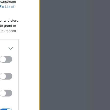
 downstream
B’s List of
er and store
to grant or
ed purposes