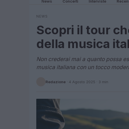
News
Concerti
Interviste
Recen
NEWS
Scopri il tour ch
della musica ita
Non crederai mai a quanto possa ess
musica italiana con un tocco moder
Redazione
·
4 Agosto 2025
· 3 min