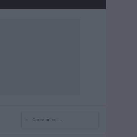
⌕
Cerca