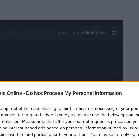
Ad
hub
Media
POWERED BY
reparati a un’esperienza che non dimenticherai
ic Online -
Do Not Process My Personal Information
dato da melodie che hanno segnato un’epoca,
to opt-out of the sale, sharing to third parties, or processing of your per
si musicisti. La
Francesca Martinelli Quartet
è
formation for targeted advertising by us, please use the below opt-out s
 concerti sold out, portando sul palco una
r selection. Please note that after your opt-out request is processed y
eing interest-based ads based on personal information utilized by us or
icale. Scopriamo insieme perché questo evento è
disclosed to third parties prior to your opt-out. You may separately opt-