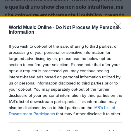
è quella di uno show che non solo intrattiene, ma
che coinvolge emotivamente il pubblico, creando
un legame speciale tra l’artista e i suoi fan.
World Music Online -
Do Not Process My Personal
Insomma, l’estate e l’autunno del 2025 saranno
Information
ricchi di musica e di eventi imperdibili per gli
If you wish to opt-out of the sale, sharing to third parties, or
amanti di Salmo. Preparati a lasciarti travolgere
processing of your personal or sensitive information for
dalla sua arte e dalla sua passione! Sei pronto a
targeted advertising by us, please use the below opt-out
vivere tutto questo?<\/p>
section to confirm your selection. Please note that after your
opt-out request is processed you may continue seeing
interest-based ads based on personal information utilized by
us or personal information disclosed to third parties prior to
AUTORE
your opt-out. You may separately opt-out of the further
Redazione
disclosure of your personal information by third parties on the
IAB’s list of downstream participants. This information may
also be disclosed by us to third parties on the
IAB’s List of
Downstream Participants
that may further disclose it to other
third parties.
Please note that this website/app uses one or more Google