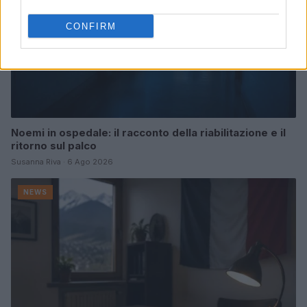
CONFIRM
Noemi in ospedale: il racconto della riabilitazione e il
ritorno sul palco
Susanna Riva · 6 Ago 2026
NEWS