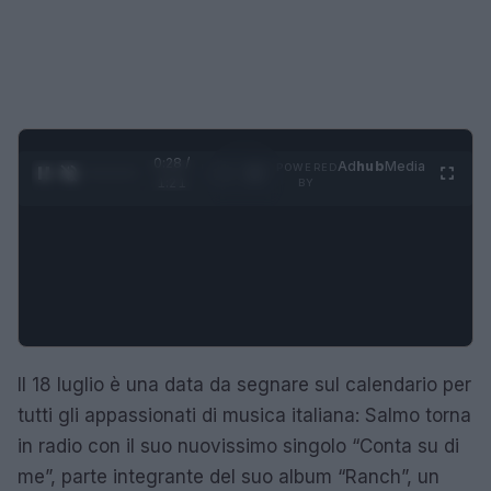
0:29 /
Ad
hub
Media
POWERED
1
/
4
1:21
BY
Il 18 luglio è una data da segnare sul calendario per
tutti gli appassionati di musica italiana: Salmo torna
in radio con il suo nuovissimo singolo “Conta su di
me”, parte integrante del suo album “Ranch”, un