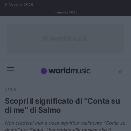
Salta al contenuto
8 Agosto 2026
8 Agosto 2026
⌕
×
⌕
NEWS
Cerca
Scopri il significato di “Conta su
di me” di Salmo
Non crederai mai a cosa significa realmente “Conta su
di me” per Salmo. Una dedica alla musica che ti