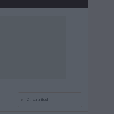
⌕
Cerca