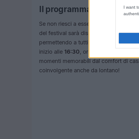
Il programma della dirett
I want t
authenti
Se non riesci a essere presente fisica
del festival sarà disponibile su Prime
permettendo a tutti di godere delle esib
inizio alle
16:30
, ora orientale, e sarà 
momenti memorabili dal comfort di cas
coinvolgente anche da lontano!