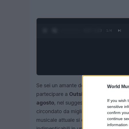
0:28 / 1:23
1
/
4
Se sei un amante della musica, non puo
World Mus
partecipare a
Outside Lands 2025
, c
If you wish 
agosto
, nel suggestivo
Golden Gate P
sensitive in
circondato da migliaia di appassionati,
confirm you
continue se
musicale attuale si esibiscono sul pa
information 
indimenticabili in un’atmosfera festosa