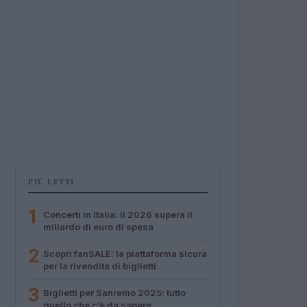
PIÙ LETTI
1
Concerti in Italia: il 2026 supera il
miliardo di euro di spesa
2
Scopri fanSALE: la piattaforma sicura
per la rivendita di biglietti
3
Biglietti per Sanremo 2025: tutto
quello che c’è da sapere