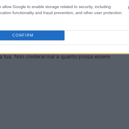
a streaming
o allow Google to enable storage related to security, including
cation functionality and fraud prevention, and other user protection.
mente, non preoccuparti! La
diretta streaming
 Video e sul canale Twitch di Amazon Music,
CONFIRM
izioni in tempo reale. Ogni giorno, la diretta avrà
un’opportunità imperdibile per assistere a
a tua. Non crederai mai a quanto possa essere