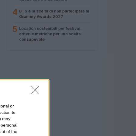
4
BTS e la scelta di non partecipare ai
Grammy Awards 2027
5
Location sostenibili per festival:
criteri e metriche per una scelta
consapevole
sonal or
ection to
ou may
 personal
out of the