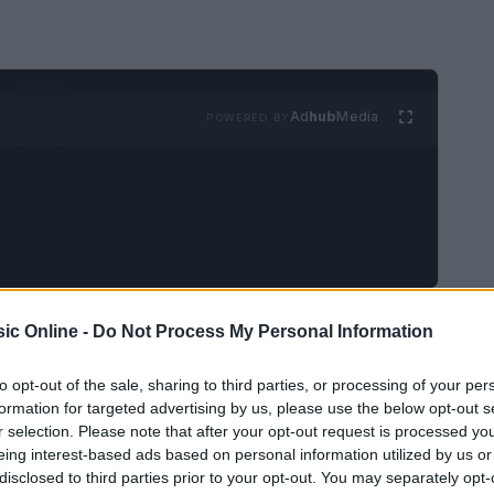
Ad
hub
Media
POWERED BY
i assolutamente perdere l’occasione di
ic Online -
Do Not Process My Personal Information
he si svolgerà questo fine settimana, dal
8 al 10
to opt-out of the sale, sharing to third parties, or processing of your per
ark
di San Francisco. Immagina di trovarti
formation for targeted advertising by us, please use the below opt-out s
 mentre alcuni dei nomi più in voga della scena
r selection. Please note that after your opt-out request is processed y
eing interest-based ads based on personal information utilized by us or
lco. Un evento che promette performances
disclosed to third parties prior to your opt-out. You may separately opt-
 e coinvolgente, dove ogni nota risuona di