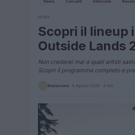
News
Concerti
Interviste
Recen
NEWS
Scopri il lineup 
Outside Lands 
Non crederai mai a quali artisti sal
Scopri il programma completo e prep
Redazione
·
9 Agosto 2025
· 3 min