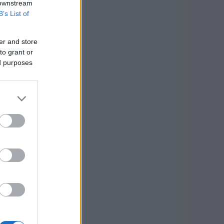
 downstream
B’s List of
er and store
to grant or
ed purposes