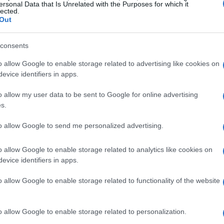
ersonal Data that Is Unrelated with the Purposes for which it
lected.
Out
 da un
lineup eccezionale
, con headliners del
e
Doja Cat
, che si alterneranno sul palco accanto
consents
ekend
e
Anderson .Paak & the Free Nationals
.
o allow Google to enable storage related to advertising like cookies on
evice identifiers in apps.
 include anche nomi freschi e innovativi come
 promettendo uno spettacolo che saprà
o allow my user data to be sent to Google for online advertising
s.
i non vorrebbe vedere un artista del genere dal
to allow Google to send me personalized advertising.
ix eclettico di generi musicali, dalle vibrazioni
o allow Google to enable storage related to analytics like cookies on
evice identifiers in apps.
i indie di Vampire Weekend. La varietà di artisti
di nuovo e sorprendente da scoprire. E tu, quale
o allow Google to enable storage related to functionality of the website
uramente ci saranno performance che faranno
i i partecipanti!
o allow Google to enable storage related to personalization.