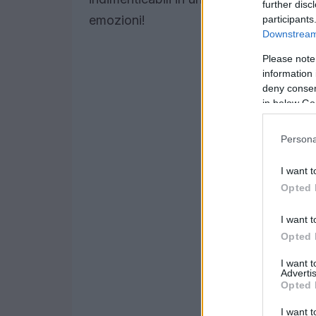
further disc
emozioni!
participants
Downstream 
Please note
information 
deny consent
in below Go
Persona
I want t
Opted 
I want t
Opted 
I want 
Advertis
Opted 
I want t