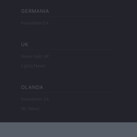
GERMANIA
Investieren24
UK
News Hub UK
Lgbtq News
OLANDA
Investeren 24
NL Newz