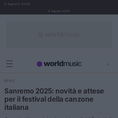
Salta al contenuto
6 Agosto 2026
6 Agosto 2026
⌕
×
⌕
NEWS
Cerca
Sanremo 2025: novità e attese
per il festival della canzone
italiana