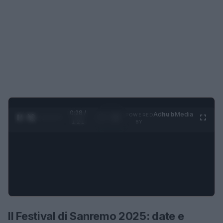
0:28 /
Ad
hub
Media
POWERED
1
/
4
1:21
BY
Il Festival di Sanremo 2025: date e