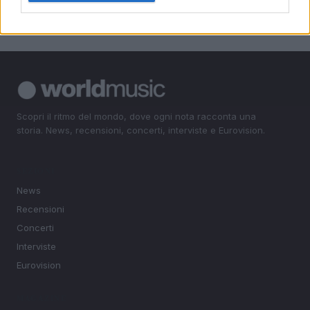
Scopri il ritmo del mondo, dove ogni nota racconta una
storia. News, recensioni, concerti, interviste e Eurovision.
SEZIONI
News
Recensioni
Concerti
Interviste
Eurovision
MAGAZINE