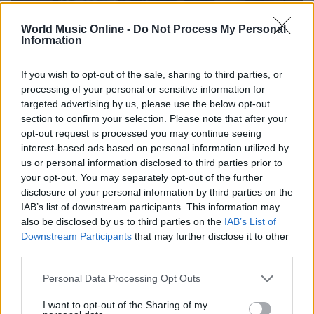
World Music Online -
Do Not Process My Personal
Information
If you wish to opt-out of the sale, sharing to third parties, or
processing of your personal or sensitive information for
targeted advertising by us, please use the below opt-out
section to confirm your selection. Please note that after your
Valle d’Aosta: polemiche tra sindacato e istituzioni per
opt-out request is processed you may continue seeing
le supplenze scolastiche
interest-based ads based on personal information utilized by
Edoardo Marchesi · 5 Ago 2026
us or personal information disclosed to third parties prior to
your opt-out. You may separately opt-out of the further
NEWS
disclosure of your personal information by third parties on the
IAB’s list of downstream participants. This information may
also be disclosed by us to third parties on the
IAB’s List of
Downstream Participants
that may further disclose it to other
third parties.
Please note that this website/app uses one or more Google
Personal Data Processing Opt Outs
services and may gather and store information including but
not limited to your visit or usage behaviour. You may click to
I want to opt-out of the Sharing of my