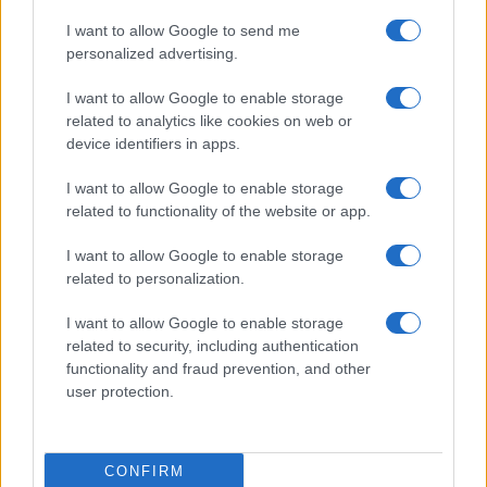
Location sostenibili per festival: criteri e metriche per
I want to allow Google to send me
una scelta consapevole
personalized advertising.
Letizia Fontana · 30 Lug 2026
I want to allow Google to enable storage
related to analytics like cookies on web or
device identifiers in apps.
PIÙ LETTI
I want to allow Google to enable storage
1
Concerti in Italia: il 2026 supera il miliardo di euro di
related to functionality of the website or app.
spesa
I want to allow Google to enable storage
2
Scopri fanSALE: la piattaforma sicura per la rivendita di
related to personalization.
biglietti
I want to allow Google to enable storage
3
Chiello torna sul palco: inizia il tour 2025
related to security, including authentication
functionality and fraud prevention, and other
4
Location sostenibili per festival: criteri e metriche per
user protection.
una scelta consapevole
5
Gestire l’ansia da cronaca con musica e playlist
tematiche
CONFIRM