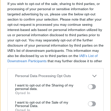
If you wish to opt-out of the sale, sharing to third parties, or
processing of your personal or sensitive information for
targeted advertising by us, please use the below opt-out
section to confirm your selection. Please note that after your
opt-out request is processed you may continue seeing
Continua a leggere
interest-based ads based on personal information utilized by
us or personal information disclosed to third parties prior to
NEWS
your opt-out. You may separately opt-out of the further
disclosure of your personal information by third parties on the
IAB’s list of downstream participants. This information may
also be disclosed by us to third parties on the
IAB’s List of
Downstream Participants
that may further disclose it to other
third parties.
Please note that this website/app uses one or more Google
Personal Data Processing Opt Outs
services and may gather and store information including but
not limited to your visit or usage behaviour. You may click to
I want to opt-out of the Sharing of my
personal data.
grant or deny consent to Google and its third-party tags to
Opted In
use your data for below specified purposes in below Google
consent section.
I want to opt-out of the Sale of my
Personal Data.
Ariana Grande debutta al primo posto con Petal e
Opted In