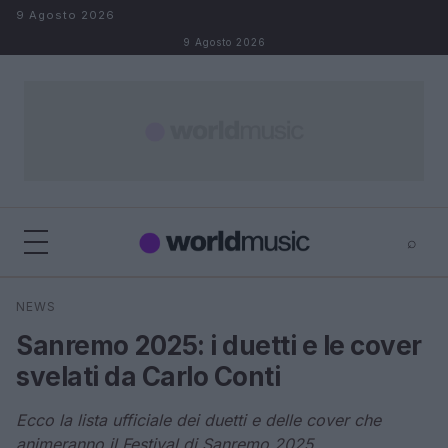
Salta al contenuto
9 Agosto 2026
9 Agosto 2026
⌕
×
⌕
NEWS
Cerca
Sanremo 2025: i duetti e le cover
svelati da Carlo Conti
Ecco la lista ufficiale dei duetti e delle cover che
animeranno il Festival di Sanremo 2025.