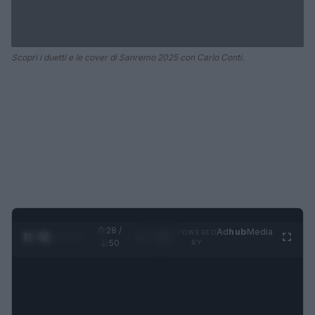
Scopri i duetti e le cover di Sanremo 2025 con Carlo Conti.
0:28 /
Ad
hub
Media
POWERED
1
/
4
1:50
BY