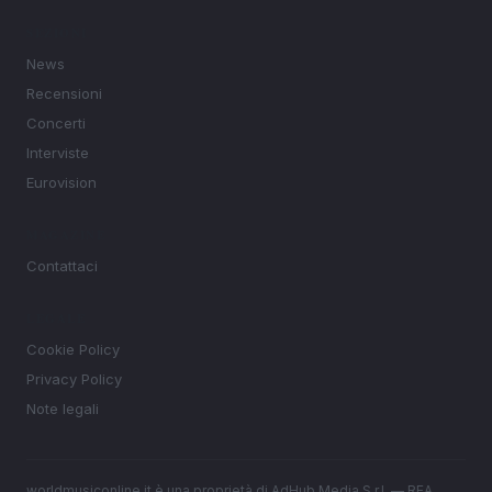
SEZIONI
News
Recensioni
Concerti
Interviste
Eurovision
MAGAZINE
Contattaci
LEGALE
Cookie Policy
Privacy Policy
Note legali
worldmusiconline.it è una proprietà di AdHub Media S.r.l. — REA