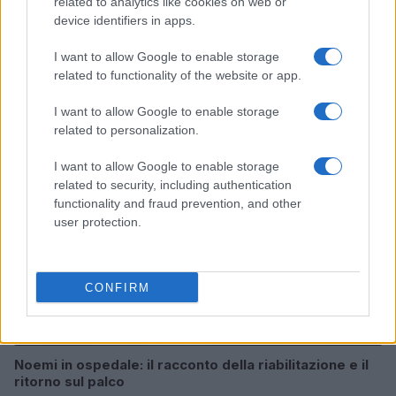
related to analytics like cookies on web or
device identifiers in apps.
I want to allow Google to enable storage
Continua a leggere
related to functionality of the website or app.
I want to allow Google to enable storage
NEWS
related to personalization.
I want to allow Google to enable storage
related to security, including authentication
functionality and fraud prevention, and other
user protection.
CONFIRM
Noemi in ospedale: il racconto della riabilitazione e il
ritorno sul palco