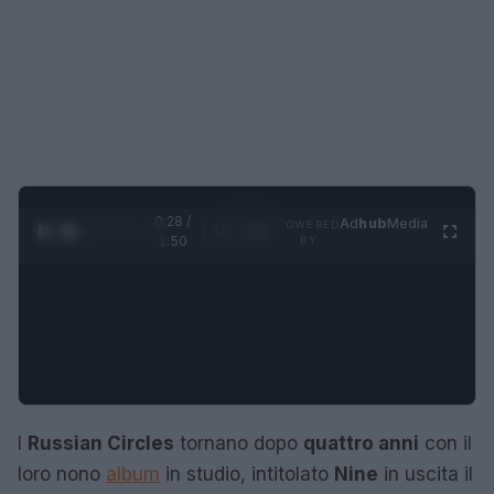
0:29 /
Ad
hub
Media
POWERED
1
/
4
1:50
BY
I
Russian Circles
tornano dopo
quattro anni
con il
loro nono
album
in studio, intitolato
Nine
in uscita il