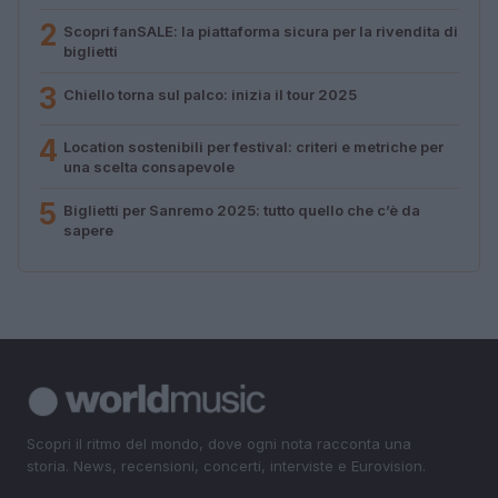
2
Scopri fanSALE: la piattaforma sicura per la rivendita di
biglietti
3
Chiello torna sul palco: inizia il tour 2025
4
Location sostenibili per festival: criteri e metriche per
una scelta consapevole
5
Biglietti per Sanremo 2025: tutto quello che c’è da
sapere
Scopri il ritmo del mondo, dove ogni nota racconta una
storia. News, recensioni, concerti, interviste e Eurovision.