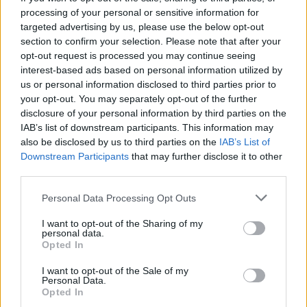
processing of your personal or sensitive information for
Per chi segue la band,
Nine
rappresenta sia la
targeted advertising by us, please use the below opt-out
prosecuzione di un percorso avviato con album
section to confirm your selection. Please note that after your
opt-out request is processed you may continue seeing
come
Guidance
(dove iniziò la collaborazione
interest-based ads based on personal information utilized by
stabile con Ballou) sia una testimonianza della
us or personal information disclosed to third parties prior to
capacità del trio di trasformare la distanza
your opt-out. You may separately opt-out of the further
disclosure of your personal information by third parties on the
personale in una forza creativa. Il disco si annuncia
IAB’s list of downstream participants. This information may
come un appuntamento importante per chi segue
also be disclosed by us to third parties on the
IAB’s List of
le evoluzioni dell’
heavy rock
strumentale.
Downstream Participants
that may further disclose it to other
third parties.
Please note that this website/app uses one or more Google
Personal Data Processing Opt Outs
services and may gather and store information including but
AUTORE
not limited to your visit or usage behaviour. You may click to
I want to opt-out of the Sharing of my
Letizia Fontana
personal data.
grant or deny consent to Google and its third-party tags to
Opted In
Letizia Fontana, critica musicale milanese, ha
use your data for below specified purposes in below Google
seguito festival e tournée per oltre un
consent section.
I want to opt-out of the Sale of my
decennio collaborando con testate di settore;
Personal Data.
racconta uscite discografiche, concerti e
Opted In
tendenze dell industria musicale con orecchio