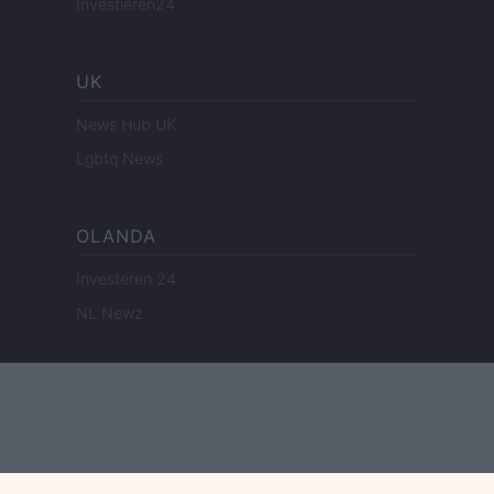
Investieren24
UK
News Hub UK
Lgbtq News
OLANDA
Investeren 24
NL Newz