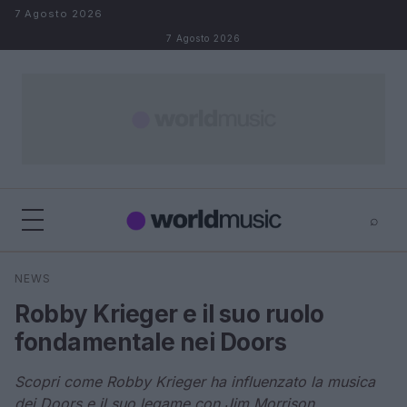
Salta al contenuto
7 Agosto 2026
7 Agosto 2026
⌕
×
⌕
NEWS
Cerca
Robby Krieger e il suo ruolo
fondamentale nei Doors
Scopri come Robby Krieger ha influenzato la musica
dei Doors e il suo legame con Jim Morrison.