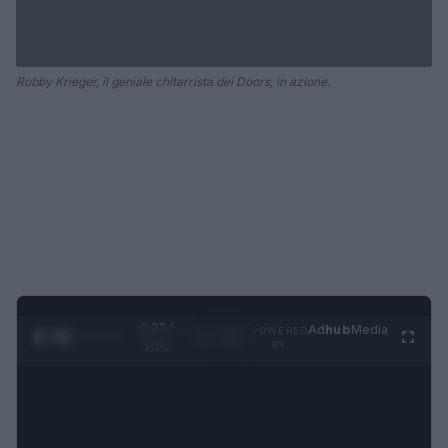
Robby Krieger, il geniale chitarrista dei Doors, in azione.
0:24 /
Ad
hub
Media
POWERED
1
/
4
1:21
BY