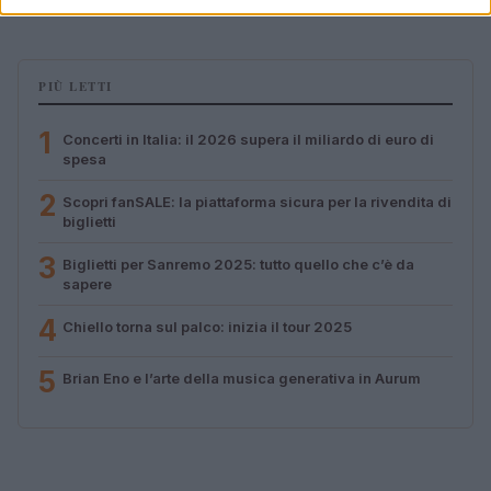
PIÙ LETTI
1
Concerti in Italia: il 2026 supera il miliardo di euro di
spesa
2
Scopri fanSALE: la piattaforma sicura per la rivendita di
biglietti
3
Biglietti per Sanremo 2025: tutto quello che c’è da
sapere
4
Chiello torna sul palco: inizia il tour 2025
5
Brian Eno e l’arte della musica generativa in Aurum