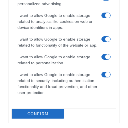
personalized advertising.
Valle d’Aosta: polemiche tra sindacato e istituzioni per
I want to allow Google to enable storage
le supplenze scolastiche
related to analytics like cookies on web or
Edoardo Marchesi · 5 Ago 2026
device identifiers in apps.
NEWS
I want to allow Google to enable storage
related to functionality of the website or app.
I want to allow Google to enable storage
related to personalization.
I want to allow Google to enable storage
related to security, including authentication
functionality and fraud prevention, and other
user protection.
CONFIRM
Streaming vs vinile: differenze tra mastering,
dinamica e ritualità
Letizia Fontana · 5 Ago 2026