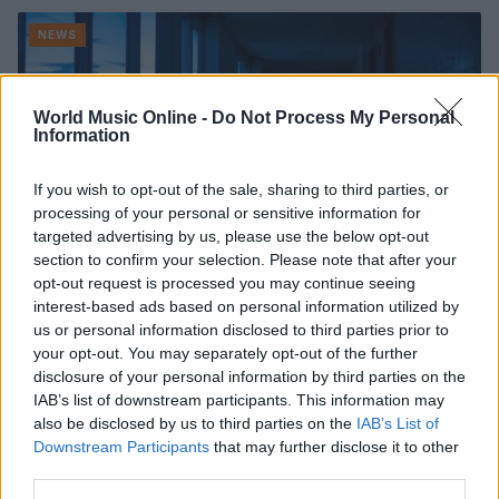
NEWS
World Music Online -
Do Not Process My Personal
Information
If you wish to opt-out of the sale, sharing to third parties, or
processing of your personal or sensitive information for
targeted advertising by us, please use the below opt-out
section to confirm your selection. Please note that after your
opt-out request is processed you may continue seeing
interest-based ads based on personal information utilized by
us or personal information disclosed to third parties prior to
Noemi in ospedale: il racconto della riabilitazione e il
your opt-out. You may separately opt-out of the further
ritorno sul palco
disclosure of your personal information by third parties on the
Susanna Riva · 6 Ago 2026
IAB’s list of downstream participants. This information may
also be disclosed by us to third parties on the
IAB’s List of
NEWS
Downstream Participants
that may further disclose it to other
third parties.