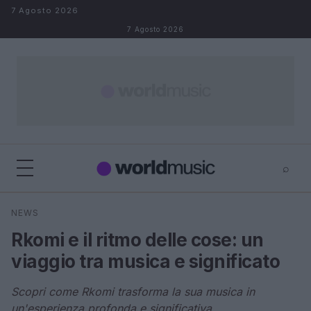
Salta al contenuto
7 Agosto 2026
7 Agosto 2026
⌕
×
⌕
NEWS
Cerca
Rkomi e il ritmo delle cose: un
viaggio tra musica e significato
Scopri come Rkomi trasforma la sua musica in
un'esperienza profonda e significativa.