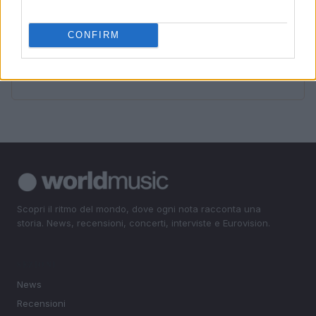
4
BTS e la scelta di non partecipare ai Grammy Awards
CONFIRM
2027
5
Brian Eno e l’arte della musica generativa in Aurum
Scopri il ritmo del mondo, dove ogni nota racconta una
storia. News, recensioni, concerti, interviste e Eurovision.
SEZIONI
News
Recensioni