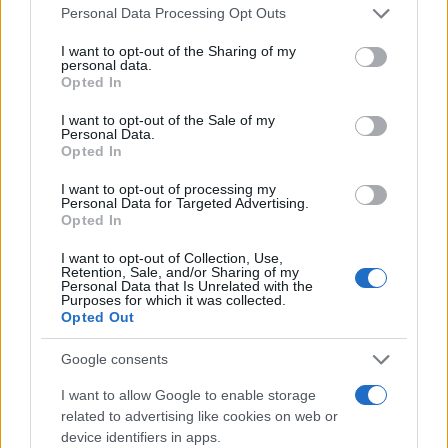
Please note that this website/app uses one or more Google
Personal Data Processing Opt Outs
services and may gather and store information including but
not limited to your visit or usage behaviour. You may click to
I want to opt-out of the Sharing of my
personal data.
grant or deny consent to Google and its third-party tags to
Opted In
use your data for below specified purposes in below Google
consent section.
I want to opt-out of the Sale of my
Personal Data.
Opted In
I want to opt-out of processing my
Personal Data for Targeted Advertising.
Opted In
Valle d’Aosta: polemiche tra sindacato e istituzioni per
le supplenze scolastiche
I want to opt-out of Collection, Use,
Edoardo Marchesi · 5 Ago 2026
Retention, Sale, and/or Sharing of my
Personal Data that Is Unrelated with the
Purposes for which it was collected.
NEWS
Opted Out
Google consents
I want to allow Google to enable storage
related to advertising like cookies on web or
device identifiers in apps.