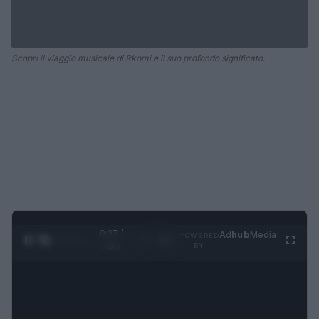
Scopri il viaggio musicale di Rkomi e il suo profondo significato.
0:27 /
Ad
hub
Media
POWERED
1
/
4
1:21
BY