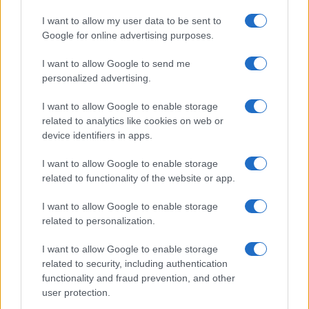
I want to allow my user data to be sent to
Google for online advertising purposes.
I want to allow Google to send me
personalized advertising.
Streaming vs vinile: differenze tra mastering,
I want to allow Google to enable storage
dinamica e ritualità
related to analytics like cookies on web or
Letizia Fontana · 5 Ago 2026
device identifiers in apps.
I want to allow Google to enable storage
related to functionality of the website or app.
PIÙ LETTI
I want to allow Google to enable storage
1
Concerti in Italia: il 2026 supera il miliardo di euro di
related to personalization.
spesa
I want to allow Google to enable storage
2
Scopri fanSALE: la piattaforma sicura per la rivendita di
related to security, including authentication
biglietti
functionality and fraud prevention, and other
user protection.
3
Biglietti per Sanremo 2025: tutto quello che c’è da
sapere