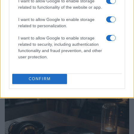
I want to allow Google to enable storage
related to functionality of the website or app.
I want to allow Google to enable storage
related to personalization.
I want to allow Google to enable storage
related to security, including authentication
functionality and fraud prevention, and other
user protection.
Valle d’Aosta: polemiche tra sindacato e istituzioni per
le supplenze scolastiche
Edoardo Marchesi · 5 Ago 2026
CONFIRM
NEWS