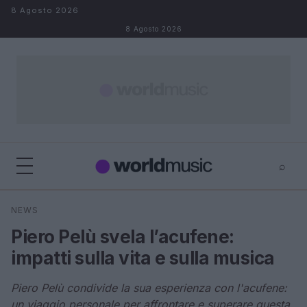
Salta al contenuto
8 Agosto 2026
8 Agosto 2026
⌕
×
⌕
NEWS
Cerca
Piero Pelù svela l’acufene:
impatti sulla vita e sulla musica
Piero Pelù condivide la sua esperienza con l'acufene:
un viaggio personale per affrontare e superare questa