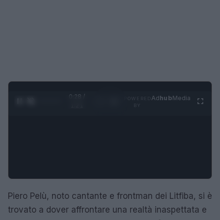
0:29 /
Ad
hub
Media
POWERED
1
/
4
1:21
BY
Piero Pelù, noto cantante e frontman dei Litfiba, si è
trovato a dover affrontare una realtà inaspettata e