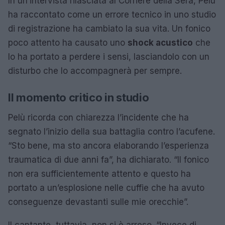
In un’intervista rilasciata al Corriere della Sera, Pelù
ha raccontato come un errore tecnico in uno studio
di registrazione ha cambiato la sua vita. Un fonico
poco attento ha causato uno
shock acustico
che
lo ha portato a perdere i sensi, lasciandolo con un
disturbo che lo accompagnerà per sempre.
Il momento critico in studio
Pelù ricorda con chiarezza l’incidente che ha
segnato l’inizio della sua battaglia contro l’acufene.
“Sto bene, ma sto ancora elaborando l’esperienza
traumatica di due anni fa”, ha dichiarato. “Il fonico
non era sufficientemente attento e questo ha
portato a un’esplosione nelle cuffie che ha avuto
conseguenze devastanti sulle mie orecchie”.
Il cantante, tuttavia, non si è arreso. “Invece di