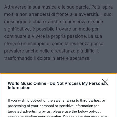
Attraverso la sua musica e le sue parole, Pelù ispira
molti a non arrendersi di fronte alle avversità. Il suo
messaggio è chiaro: anche in presenza di sfide
significative, è possibile trovare un modo per
continuare a vivere la propria passione. La sua
storia è un esempio di come la resilienza possa
prevalere anche nelle circostanze più difficili,
trasformando il dolore in arte e speranza.
AUTORE
World Music Online -
Do Not Process My Personal
Redazione
Information
If you wish to opt-out of the sale, sharing to third parties, or
processing of your personal or sensitive information for
targeted advertising by us, please use the below opt-out
section to confirm your selection. Please note that after your