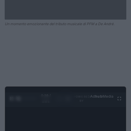
Un momento emozionante del tributo musicale di PFM a De André.
0:29 /
Ad
hub
Media
POWERED
1
/
4
1:21
BY