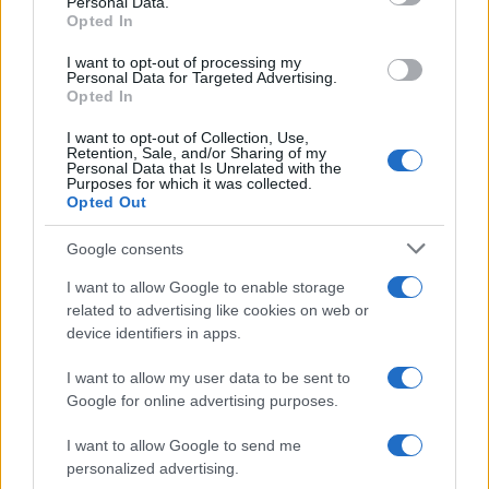
Personal Data.
Opted In
Francesco Guccini: la Rai ricorda il grande cantautore
con programmi dedicati
I want to opt-out of processing my
Personal Data for Targeted Advertising.
Cristian Castiglioni · 9 Ago 2026
Opted In
NEWS
I want to opt-out of Collection, Use,
Retention, Sale, and/or Sharing of my
Personal Data that Is Unrelated with the
Purposes for which it was collected.
Opted Out
Google consents
I want to allow Google to enable storage
related to advertising like cookies on web or
device identifiers in apps.
I want to allow my user data to be sent to
Google for online advertising purposes.
Ariana Grande debutta al primo posto con Petal e
I want to allow Google to send me
annuncia una pausa dalla vita pubblica
personalized advertising.
Letizia Fontana · 8 Ago 2026