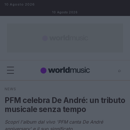
Salta al contenuto
10 Agosto 2026
10 Agosto 2026
⌕
×
⌕
NEWS
Cerca
PFM celebra De André: un tributo
musicale senza tempo
Scopri l'album dal vivo 'PFM canta De André
anniversary' e il suo significato