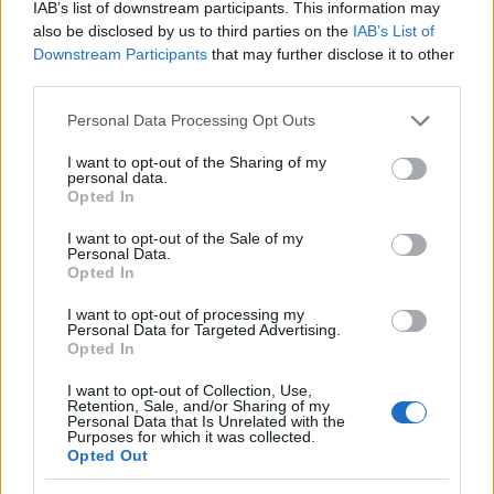
IAB’s list of downstream participants. This information may
also be disclosed by us to third parties on the
IAB’s List of
Downstream Participants
that may further disclose it to other
third parties.
Please note that this website/app uses one or more Google
Personal Data Processing Opt Outs
services and may gather and store information including but
not limited to your visit or usage behaviour. You may click to
I want to opt-out of the Sharing of my
Continua a leggere
personal data.
grant or deny consent to Google and its third-party tags to
Opted In
use your data for below specified purposes in below Google
consent section.
NEWS
I want to opt-out of the Sale of my
Personal Data.
Opted In
I want to opt-out of processing my
Personal Data for Targeted Advertising.
Opted In
I want to opt-out of Collection, Use,
Retention, Sale, and/or Sharing of my
Personal Data that Is Unrelated with the
Purposes for which it was collected.
Opted Out