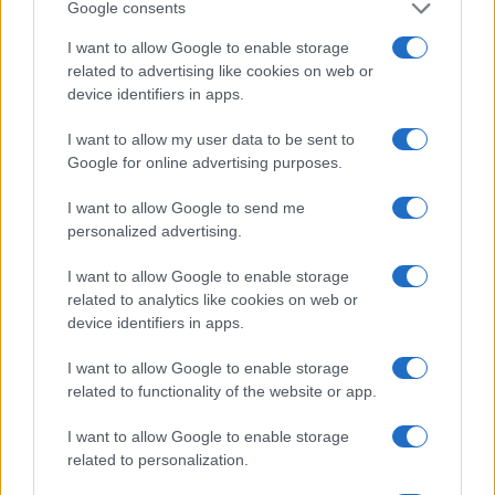
Google consents
Ariana Grande debutta al primo posto con Petal e
I want to allow Google to enable storage
annuncia una pausa dalla vita pubblica
related to advertising like cookies on web or
device identifiers in apps.
Letizia Fontana · 8 Ago 2026
I want to allow my user data to be sent to
NEWS
Google for online advertising purposes.
I want to allow Google to send me
personalized advertising.
I want to allow Google to enable storage
related to analytics like cookies on web or
device identifiers in apps.
I want to allow Google to enable storage
related to functionality of the website or app.
I want to allow Google to enable storage
Noemi in ospedale: il racconto della riabilitazione e il
related to personalization.
ritorno sul palco