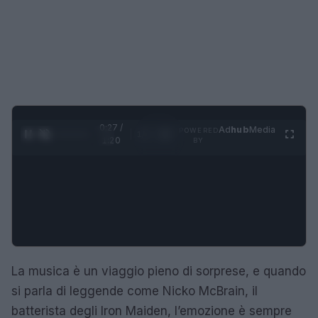
0:28 /
Ad
hub
Media
POWERED
1
/
4
1:20
BY
La musica è un viaggio pieno di sorprese, e quando
si parla di leggende come Nicko McBrain, il
batterista degli Iron Maiden, l’emozione è sempre