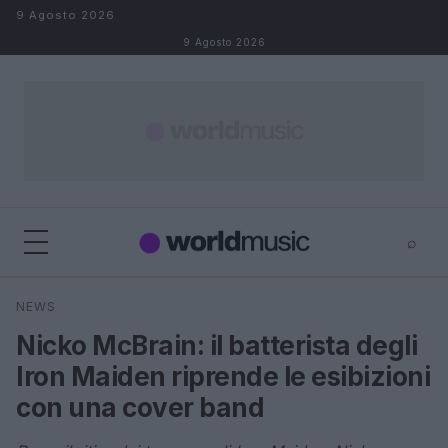
Salta al contenuto
9 Agosto 2026
9 Agosto 2026
⌕
×
⌕
NEWS
Cerca
Nicko McBrain: il batterista degli
Iron Maiden riprende le esibizioni
con una cover band