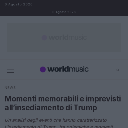
Salta al contenuto
6 Agosto 2026
6 Agosto 2026
⌕
×
⌕
NEWS
Cerca
Momenti memorabili e imprevisti
all’insediamento di Trump
Un'analisi degli eventi che hanno caratterizzato
l'insediamento di Trump, tra polemiche e momenti