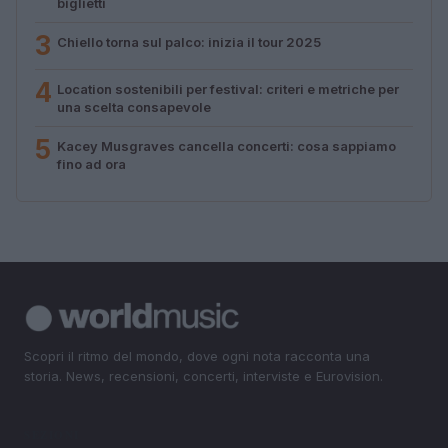
biglietti
3
Chiello torna sul palco: inizia il tour 2025
4
Location sostenibili per festival: criteri e metriche per
una scelta consapevole
5
Kacey Musgraves cancella concerti: cosa sappiamo
fino ad ora
Scopri il ritmo del mondo, dove ogni nota racconta una
storia. News, recensioni, concerti, interviste e Eurovision.
SEZIONI