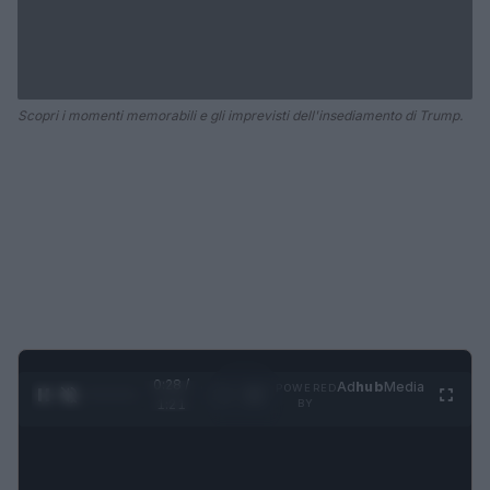
Scopri i momenti memorabili e gli imprevisti dell'insediamento di Trump.
0:28 /
Ad
hub
Media
POWERED
1
/
4
1:21
BY