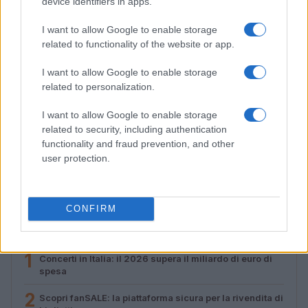
device identifiers in apps.
I want to allow Google to enable storage
related to functionality of the website or app.
I want to allow Google to enable storage
related to personalization.
I want to allow Google to enable storage
related to security, including authentication
Location sostenibili per festival: criteri e metriche per
functionality and fraud prevention, and other
una scelta consapevole
user protection.
Letizia Fontana · 30 Lug 2026
CONFIRM
PIÙ LETTI
1
Concerti in Italia: il 2026 supera il miliardo di euro di
spesa
2
Scopri fanSALE: la piattaforma sicura per la rivendita di