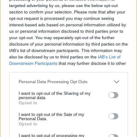
targeted advertising by us, please use the below opt-out
Continua a leggere
section to confirm your selection. Please note that after your
opt-out request is processed you may continue seeing
interest-based ads based on personal information utilized by
NEWS
us or personal information disclosed to third parties prior to
your opt-out. You may separately opt-out of the further
disclosure of your personal information by third parties on the
IAB’s list of downstream participants. This information may
also be disclosed by us to third parties on the
IAB’s List of
Downstream Participants
that may further disclose it to other
third parties.
Please note that this website/app uses one or more Google
Personal Data Processing Opt Outs
services and may gather and store information including but
not limited to your visit or usage behaviour. You may click to
I want to opt-out of the Sharing of my
personal data.
grant or deny consent to Google and its third-party tags to
Opted In
use your data for below specified purposes in below Google
consent section.
Valle d’Aosta: polemiche tra sindacato e istituzioni per
I want to opt-out of the Sale of my
le supplenze scolastiche
Personal Data.
Opted In
Edoardo Marchesi · 5 Ago 2026
I want to opt-out of processing my