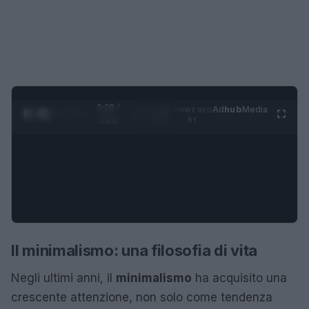
0:28 /
Ad
hub
Media
POWERED
1
/
4
1:23
BY
Il minimalismo: una filosofia di vita
Negli ultimi anni, il
minimalismo
ha acquisito una
crescente attenzione, non solo come tendenza