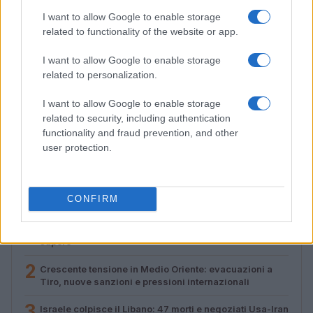
I want to allow Google to enable storage
related to functionality of the website or app.
I want to allow Google to enable storage
related to personalization.
I want to allow Google to enable storage
Noemi in ospedale: il racconto della riabilitazione e il
related to security, including authentication
ritorno sul palco
functionality and fraud prevention, and other
Susanna Riva · 6 Ago 2026
user protection.
PIÙ LETTI
CONFIRM
1
Biglietti per Sanremo 2025: tutto quello che c’è da
sapere
2
Crescente tensione in Medio Oriente: evacuazioni a
Tiro, nuove sanzioni e pressioni internazionali
3
Israele colpisce il Libano: 47 morti e negoziati Usa-Iran