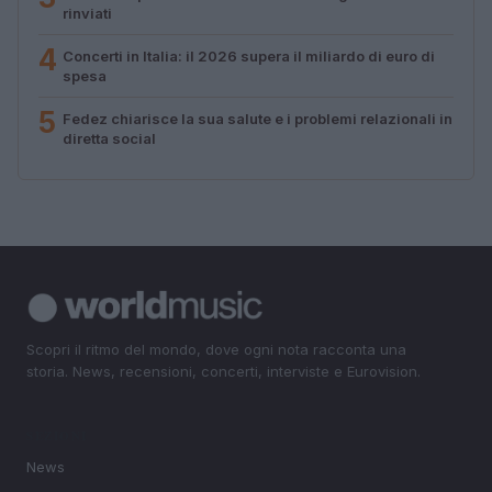
rinviati
4
Concerti in Italia: il 2026 supera il miliardo di euro di
spesa
5
Fedez chiarisce la sua salute e i problemi relazionali in
diretta social
Scopri il ritmo del mondo, dove ogni nota racconta una
storia. News, recensioni, concerti, interviste e Eurovision.
SEZIONI
News