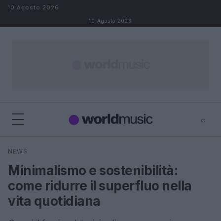
Salta al contenuto
10 Agosto 2026
10 Agosto 2026
⌕
×
⌕
NEWS
Cerca
Minimalismo e sostenibilità:
come ridurre il superfluo nella
vita quotidiana