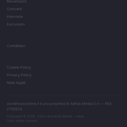
Recensioni
Concerti
Interviste
Eurovision
MAGAZINE
Contattaci
LEGALE
Cookie Policy
Privacy Policy
Note legali
worldmusiconline.it è una proprietà di AdHub Media S.r.l. — REA
2729933
Copyright © 2026 · Edito da AdHub Media — Italia
Tutti i diritti riservati