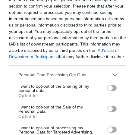
section to confirm your selection. Please note that after your
opt-out request is processed you may continue seeing
NEWS
interest-based ads based on personal information utilized by
us or personal information disclosed to third parties prior to
your opt-out. You may separately opt-out of the further
disclosure of your personal information by third parties on the
IAB’s list of downstream participants. This information may
also be disclosed by us to third parties on the
IAB’s List of
Downstream Participants
that may further disclose it to other
third parties.
Please note that this website/app uses one or more Google
Personal Data Processing Opt Outs
services and may gather and store information including but
not limited to your visit or usage behaviour. You may click to
I want to opt-out of the Sharing of my
personal data.
grant or deny consent to Google and its third-party tags to
Opted In
Francesco Guccini: la Rai ricorda il grande cantautore
use your data for below specified purposes in below Google
con programmi dedicati
consent section.
I want to opt-out of the Sale of my
Cristian Castiglioni · 9 Ago 2026
Personal Data.
Opted In
NEWS
I want to opt-out of processing my
Personal Data for Targeted Advertising.