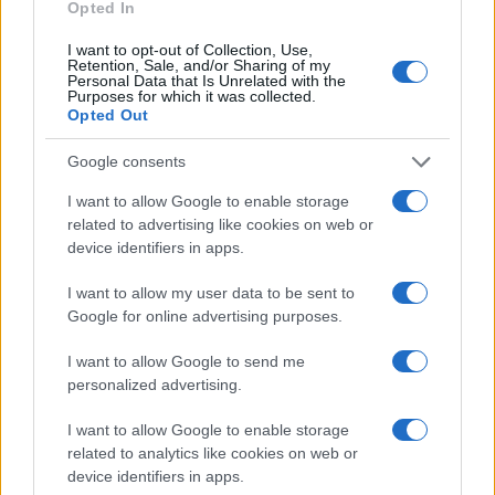
Opted In
I want to opt-out of Collection, Use,
Retention, Sale, and/or Sharing of my
Personal Data that Is Unrelated with the
Purposes for which it was collected.
Opted Out
Google consents
I want to allow Google to enable storage
related to advertising like cookies on web or
device identifiers in apps.
Ariana Grande debutta al primo posto con Petal e
annuncia una pausa dalla vita pubblica
I want to allow my user data to be sent to
Letizia Fontana · 8 Ago 2026
Google for online advertising purposes.
I want to allow Google to send me
NEWS
personalized advertising.
I want to allow Google to enable storage
related to analytics like cookies on web or
device identifiers in apps.