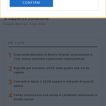
CONFIRM
Valle d’Aosta: polemiche tra sindacato e istituzioni per
le supplenze scolastiche
Edoardo Marchesi · 5 Ago 2026
PIÙ LETTI
1
Crescente tensione in Medio Oriente: evacuazioni a
Tiro, nuove sanzioni e pressioni internazionali
2
Biglietti per Sanremo 2025: tutto quello che c’è da
sapere
3
Concerti in Italia: il 2026 supera il miliardo di euro di
spesa
4
Fedez chiarisce la sua salute e i problemi relazionali in
diretta social