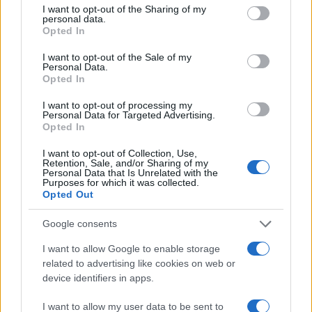
not limited to your visit or usage behaviour. You may click to
I want to opt-out of the Sharing of my
personal data.
grant or deny consent to Google and its third-party tags to
Opted In
use your data for below specified purposes in below Google
consent section.
I want to opt-out of the Sale of my
Personal Data.
Opted In
I want to opt-out of processing my
Personal Data for Targeted Advertising.
Opted In
I want to opt-out of Collection, Use,
Ariana Grande debutta al primo posto con Petal e
Retention, Sale, and/or Sharing of my
annuncia una pausa dalla vita pubblica
Personal Data that Is Unrelated with the
Purposes for which it was collected.
Letizia Fontana · 8 Ago 2026
Opted Out
NEWS
Google consents
I want to allow Google to enable storage
related to advertising like cookies on web or
device identifiers in apps.
I want to allow my user data to be sent to