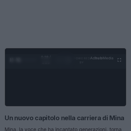
0:28 /
Ad
hub
Media
POWERED
1
/
4
1:23
BY
Un nuovo capitolo nella carriera di Mina
Mina, la voce che ha incantato generazioni, torna