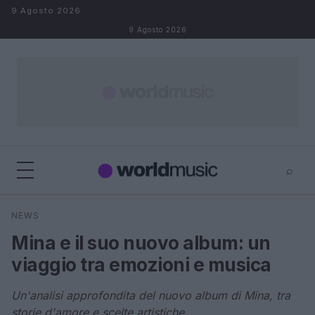
Salta al contenuto
9 Agosto 2026
9 Agosto 2026
⌕
×
⌕
NEWS
Cerca
Mina e il suo nuovo album: un
viaggio tra emozioni e musica
Un'analisi approfondita del nuovo album di Mina, tra
storie d'amore e scelte artistiche.