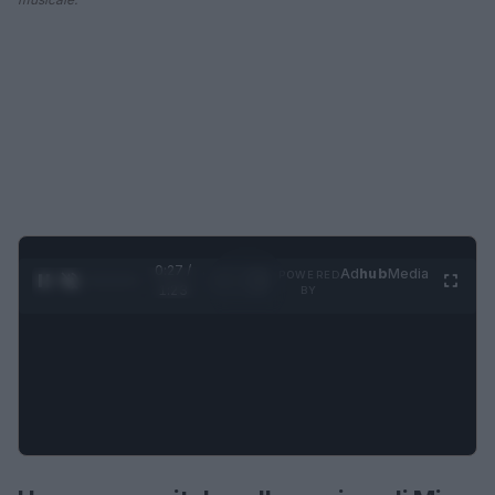
0:28 /
Ad
hub
Media
POWERED
1
/
4
1:23
BY