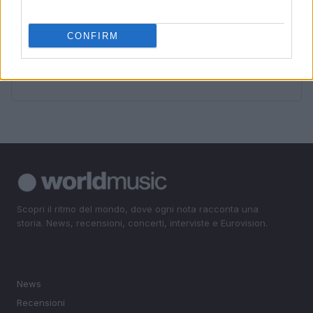
sapere
4
BTS e la scelta di non partecipare ai Grammy Awards
CONFIRM
2027
5
Brian Eno e l’arte della musica generativa in Aurum
Scopri il ritmo del mondo, dove ogni nota racconta una
storia. News, recensioni, concerti, interviste e Eurovision.
SEZIONI
News
Recensioni