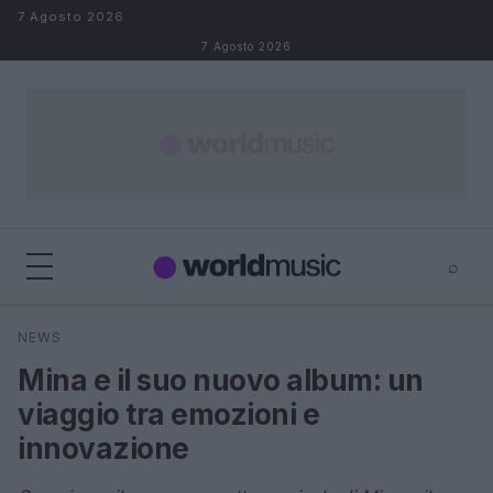
Salta al contenuto
7 Agosto 2026
7 Agosto 2026
⌕
×
⌕
NEWS
Cerca
Mina e il suo nuovo album: un
viaggio tra emozioni e
innovazione