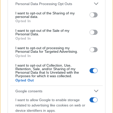
Please note that this website/app uses one or more Google
Personal Data Processing Opt Outs
services and may gather and store information including but
not limited to your visit or usage behaviour. You may click to
I want to opt-out of the Sharing of my
personal data.
grant or deny consent to Google and its third-party tags to
Opted In
use your data for below specified purposes in below Google
consent section.
I want to opt-out of the Sale of my
Personal Data.
Opted In
I want to opt-out of processing my
Personal Data for Targeted Advertising.
Opted In
Valle d’Aosta: polemiche tra sindacato e istituzioni per
le supplenze scolastiche
I want to opt-out of Collection, Use,
Retention, Sale, and/or Sharing of my
Edoardo Marchesi · 5 Ago 2026
Personal Data that Is Unrelated with the
Purposes for which it was collected.
Opted Out
NEWS
Google consents
I want to allow Google to enable storage
related to advertising like cookies on web or
device identifiers in apps.