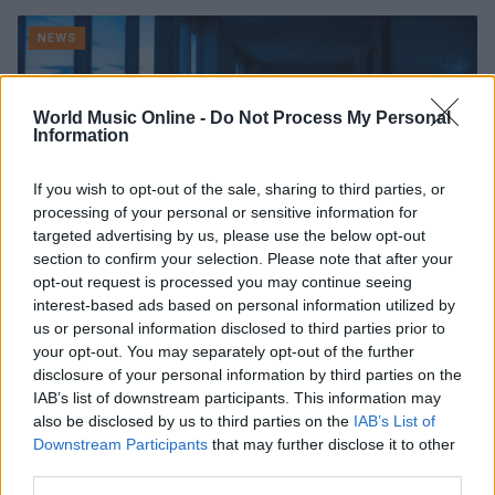
NEWS
World Music Online -
Do Not Process My Personal
Information
If you wish to opt-out of the sale, sharing to third parties, or
processing of your personal or sensitive information for
targeted advertising by us, please use the below opt-out
section to confirm your selection. Please note that after your
opt-out request is processed you may continue seeing
interest-based ads based on personal information utilized by
us or personal information disclosed to third parties prior to
Noemi in ospedale: il racconto della riabilitazione e il
your opt-out. You may separately opt-out of the further
ritorno sul palco
disclosure of your personal information by third parties on the
Susanna Riva · 6 Ago 2026
IAB’s list of downstream participants. This information may
also be disclosed by us to third parties on the
IAB’s List of
NEWS
Downstream Participants
that may further disclose it to other
third parties.