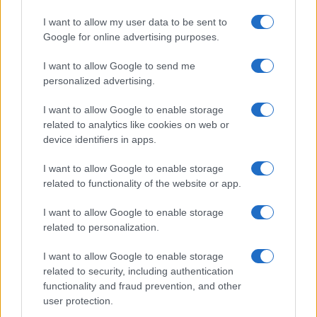
I want to allow my user data to be sent to
Google for online advertising purposes.
I want to allow Google to send me
personalized advertising.
Streaming vs vinile: differenze tra mastering,
I want to allow Google to enable storage
dinamica e ritualità
related to analytics like cookies on web or
Letizia Fontana · 5 Ago 2026
device identifiers in apps.
I want to allow Google to enable storage
related to functionality of the website or app.
PIÙ LETTI
I want to allow Google to enable storage
1
Concerti in Italia: il 2026 supera il miliardo di euro di
related to personalization.
spesa
I want to allow Google to enable storage
2
Scopri fanSALE: la piattaforma sicura per la rivendita di
related to security, including authentication
biglietti
functionality and fraud prevention, and other
user protection.
3
Biglietti per Sanremo 2025: tutto quello che c’è da