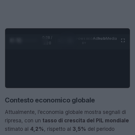
0:28 /
Ad
hub
Media
POWERED
1
/
4
1:20
BY
Contesto economico globale
Attualmente, l’economia globale mostra segnali di
ripresa, con un
tasso di crescita del PIL mondiale
stimato al
4,2%
, rispetto al
3,5%
del periodo