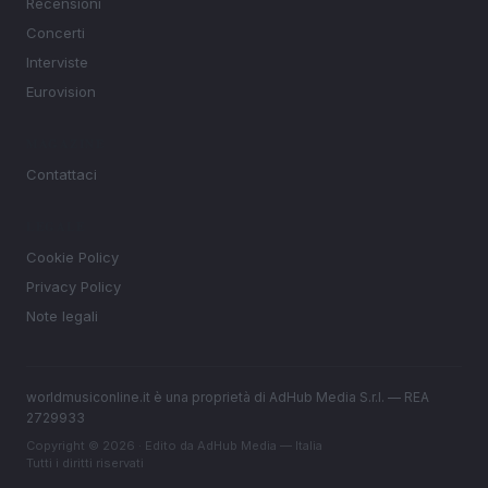
Recensioni
Concerti
Interviste
Eurovision
MAGAZINE
Contattaci
LEGALE
Cookie Policy
Privacy Policy
Note legali
worldmusiconline.it è una proprietà di AdHub Media S.r.l. — REA
2729933
Copyright © 2026 · Edito da AdHub Media — Italia
Tutti i diritti riservati