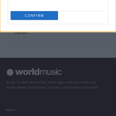
spesa
4
Fedez chiarisce la sua salute e i problemi relazionali in
CONFIRM
diretta social
5
Scopri fanSALE: la piattaforma sicura per la rivendita di
biglietti
Scopri il ritmo del mondo, dove ogni nota racconta una
storia. News, recensioni, concerti, interviste e Eurovision.
SEZIONI
News