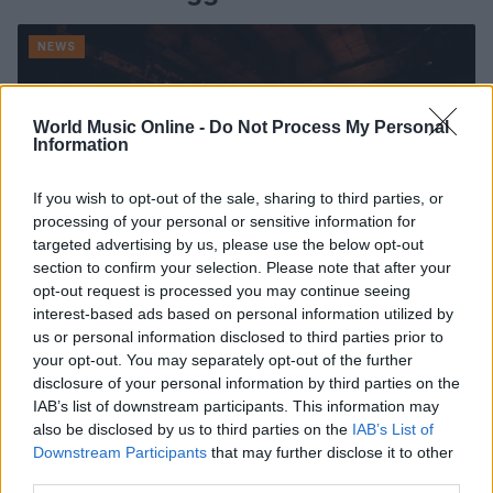
NEWS
World Music Online -
Do Not Process My Personal
Information
If you wish to opt-out of the sale, sharing to third parties, or
processing of your personal or sensitive information for
targeted advertising by us, please use the below opt-out
section to confirm your selection. Please note that after your
opt-out request is processed you may continue seeing
interest-based ads based on personal information utilized by
us or personal information disclosed to third parties prior to
Ariana Grande debutta al primo posto con Petal e
your opt-out. You may separately opt-out of the further
annuncia una pausa dalla vita pubblica
disclosure of your personal information by third parties on the
Letizia Fontana · 8 Ago 2026
IAB’s list of downstream participants. This information may
also be disclosed by us to third parties on the
IAB’s List of
NEWS
Downstream Participants
that may further disclose it to other
third parties.