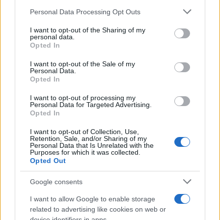
Please note that this website/app uses one or more Google
Personal Data Processing Opt Outs
services and may gather and store information including but
not limited to your visit or usage behaviour. You may click to
I want to opt-out of the Sharing of my
personal data.
grant or deny consent to Google and its third-party tags to
Opted In
use your data for below specified purposes in below Google
consent section.
I want to opt-out of the Sale of my
Personal Data.
Opted In
I want to opt-out of processing my
Personal Data for Targeted Advertising.
Opted In
Noemi in ospedale: il racconto della riabilitazione e il
ritorno sul palco
I want to opt-out of Collection, Use,
Susanna Riva · 6 Ago 2026
Retention, Sale, and/or Sharing of my
Personal Data that Is Unrelated with the
Purposes for which it was collected.
NEWS
Opted Out
Google consents
I want to allow Google to enable storage
related to advertising like cookies on web or
device identifiers in apps.