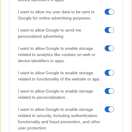
I want to allow my user data to be sent to
Google for online advertising purposes.
I want to allow Google to send me
personalized advertising.
Valle d’Aosta: polemiche tra sindacato e istituzioni per
I want to allow Google to enable storage
le supplenze scolastiche
related to analytics like cookies on web or
Edoardo Marchesi · 5 Ago 2026
device identifiers in apps.
I want to allow Google to enable storage
related to functionality of the website or app.
PIÙ LETTI
I want to allow Google to enable storage
1
Crescente tensione in Medio Oriente: evacuazioni a
related to personalization.
Tiro, nuove sanzioni e pressioni internazionali
I want to allow Google to enable storage
2
Biglietti per Sanremo 2025: tutto quello che c’è da
related to security, including authentication
sapere
functionality and fraud prevention, and other
user protection.
3
Concerti in Italia: il 2026 supera il miliardo di euro di