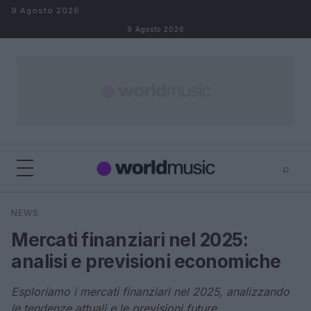
Salta al contenuto
9 Agosto 2026
9 Agosto 2026
⌕
×
⌕
NEWS
Cerca
Mercati finanziari nel 2025:
analisi e previsioni economiche
Esploriamo i mercati finanziari nel 2025, analizzando
le tendenze attuali e le previsioni future.