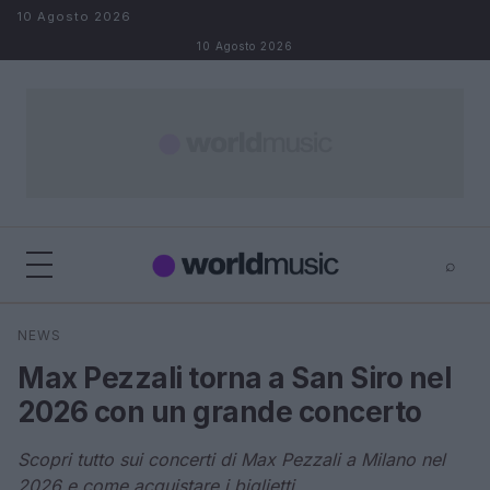
Salta al contenuto
10 Agosto 2026
10 Agosto 2026
⌕
×
⌕
NEWS
Cerca
Max Pezzali torna a San Siro nel
2026 con un grande concerto
Scopri tutto sui concerti di Max Pezzali a Milano nel
2026 e come acquistare i biglietti.