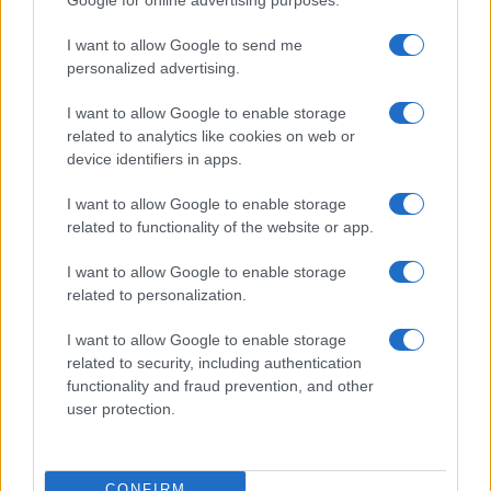
Noemi in ospedale: il racconto della riabilitazione e il
I want to allow Google to send me
ritorno sul palco
personalized advertising.
Susanna Riva · 6 Ago 2026
I want to allow Google to enable storage
related to analytics like cookies on web or
device identifiers in apps.
PIÙ LETTI
I want to allow Google to enable storage
1
Biglietti per Sanremo 2025: tutto quello che c’è da
related to functionality of the website or app.
sapere
I want to allow Google to enable storage
2
Crescente tensione in Medio Oriente: evacuazioni a
related to personalization.
Tiro, nuove sanzioni e pressioni internazionali
I want to allow Google to enable storage
3
Concerti in Italia: il 2026 supera il miliardo di euro di
related to security, including authentication
spesa
functionality and fraud prevention, and other
4
user protection.
Fedez chiarisce la sua salute e i problemi relazionali in
diretta social
5
Israele colpisce il Libano: 47 morti e negoziati Usa-Iran
CONFIRM