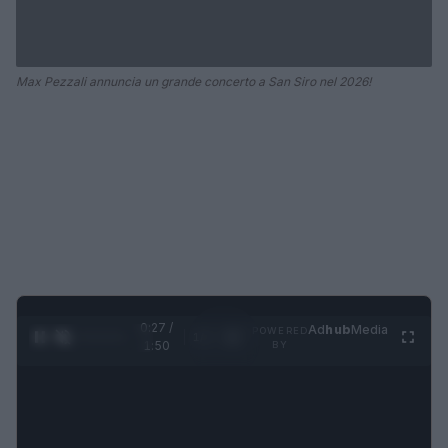
Max Pezzali annuncia un grande concerto a San Siro nel 2026!
0:28 /
Ad
hub
Media
POWERED
1
/
4
1:50
BY