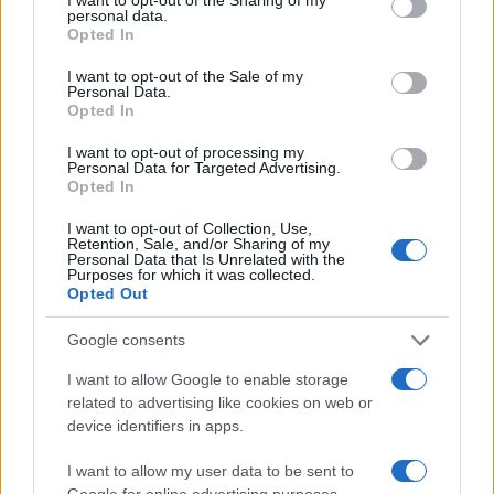
personal data.
grant or deny consent to Google and its third-party tags to
Opted In
use your data for below specified purposes in below Google
consent section.
I want to opt-out of the Sale of my
Personal Data.
Opted In
Ariana Grande debutta al primo posto con Petal e
annuncia una pausa dalla vita pubblica
I want to opt-out of processing my
Personal Data for Targeted Advertising.
Letizia Fontana · 8 Ago 2026
Opted In
NEWS
I want to opt-out of Collection, Use,
Retention, Sale, and/or Sharing of my
Personal Data that Is Unrelated with the
Purposes for which it was collected.
Opted Out
Google consents
I want to allow Google to enable storage
related to advertising like cookies on web or
device identifiers in apps.
I want to allow my user data to be sent to
Google for online advertising purposes.