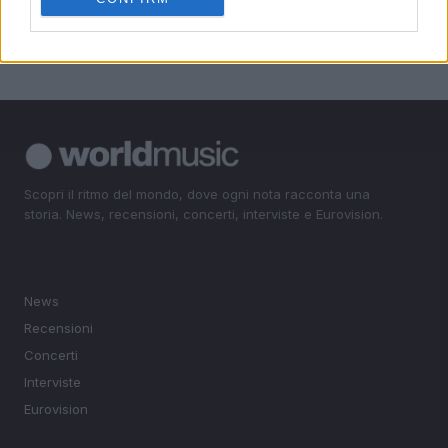
rinviati
Scopri il ritmo del mondo, dove ogni nota racconta una
storia. News, recensioni, concerti, interviste e Eurovision.
SEZIONI
News
Recensioni
Concerti
Interviste
Eurovision