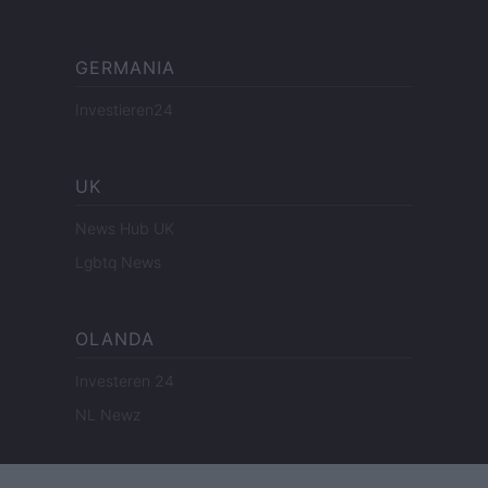
GERMANIA
Investieren24
UK
News Hub UK
Lgbtq News
OLANDA
Investeren 24
NL Newz