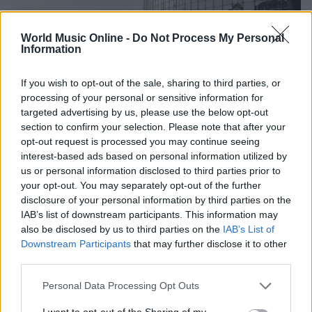
World Music Online -
Do Not Process My Personal
Information
If you wish to opt-out of the sale, sharing to third parties, or
processing of your personal or sensitive information for
targeted advertising by us, please use the below opt-out
section to confirm your selection. Please note that after your
Francesco Guccini: la Rai ricorda il grande cantautore
opt-out request is processed you may continue seeing
con programmi dedicati
interest-based ads based on personal information utilized by
Cristian Castiglioni · 9 Ago 2026
us or personal information disclosed to third parties prior to
your opt-out. You may separately opt-out of the further
NEWS
disclosure of your personal information by third parties on the
IAB’s list of downstream participants. This information may
also be disclosed by us to third parties on the
IAB’s List of
Downstream Participants
that may further disclose it to other
third parties.
Please note that this website/app uses one or more Google
Personal Data Processing Opt Outs
services and may gather and store information including but
not limited to your visit or usage behaviour. You may click to
I want to opt-out of the Sharing of my