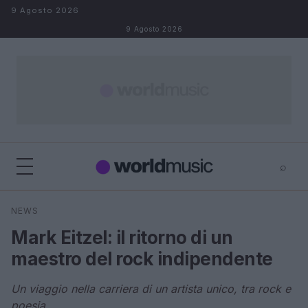
Salta al contenuto
9 Agosto 2026
9 Agosto 2026
⌕
×
⌕
NEWS
Cerca
Mark Eitzel: il ritorno di un
maestro del rock indipendente
Un viaggio nella carriera di un artista unico, tra rock e
poesia.