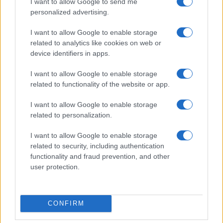
I want to allow Google to send me
personalized advertising.
Noemi in ospedale: il racconto della riabilitazione e il
ritorno sul palco
I want to allow Google to enable storage
Susanna Riva · 6 Ago 2026
related to analytics like cookies on web or
device identifiers in apps.
NEWS
I want to allow Google to enable storage
related to functionality of the website or app.
I want to allow Google to enable storage
related to personalization.
I want to allow Google to enable storage
related to security, including authentication
functionality and fraud prevention, and other
user protection.
Valle d’Aosta: polemiche tra sindacato e istituzioni per
CONFIRM
le supplenze scolastiche
Edoardo Marchesi · 5 Ago 2026