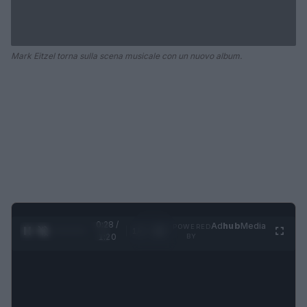
Mark Eitzel torna sulla scena musicale con un nuovo album.
0:28 /
Ad
hub
Media
POWERED
1
/
4
1:20
BY