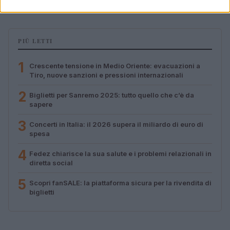
PIÙ LETTI
1
Crescente tensione in Medio Oriente: evacuazioni a
Tiro, nuove sanzioni e pressioni internazionali
2
Biglietti per Sanremo 2025: tutto quello che c’è da
sapere
3
Concerti in Italia: il 2026 supera il miliardo di euro di
spesa
4
Fedez chiarisce la sua salute e i problemi relazionali in
diretta social
5
Scopri fanSALE: la piattaforma sicura per la rivendita di
biglietti