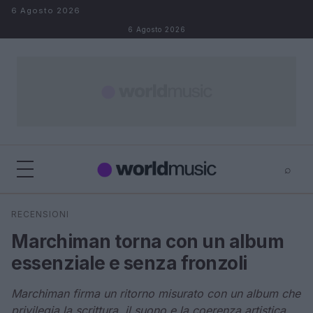
Salta al contenuto
6 Agosto 2026
6 Agosto 2026
⌕
×
⌕
RECENSIONI
Cerca
Marchiman torna con un album
essenziale e senza fronzoli
Marchiman firma un ritorno misurato con un album che
privilegia la scrittura, il suono e la coerenza artistica