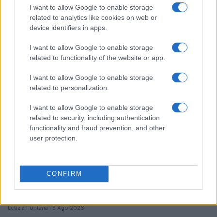
I want to allow Google to enable storage
Harley Flanagan riflette sul futuro dei tour con i Cro-
related to analytics like cookies on web or
Mags
device identifiers in apps.
Andrea Innocenti · 6 Ago 2026
I want to allow Google to enable storage
RECENSIONI
related to functionality of the website or app.
I want to allow Google to enable storage
related to personalization.
I want to allow Google to enable storage
related to security, including authentication
functionality and fraud prevention, and other
user protection.
CONFIRM
Archivio Ricordi: la storia della musica italiana
accessibile a tutti
Letizia Fontana · 5 Ago 2026