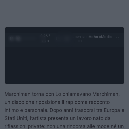
0:27 /
Ad
hub
Media
POWERED
1
/
4
1:20
BY
Marchiman torna con Lo chiamavano Marchiman,
un disco che riposiziona il rap come racconto
intimo e personale. Dopo anni trascorsi tra Europa e
Stati Uniti, l’artista presenta un lavoro nato da
riflessioni private: non una rincorsa alle mode né un