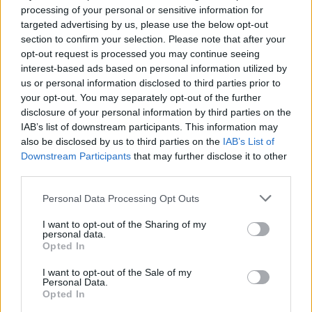
processing of your personal or sensitive information for
targeted advertising by us, please use the below opt-out
section to confirm your selection. Please note that after your
Continua a leggere
opt-out request is processed you may continue seeing
interest-based ads based on personal information utilized by
us or personal information disclosed to third parties prior to
NEWS
your opt-out. You may separately opt-out of the further
disclosure of your personal information by third parties on the
IAB’s list of downstream participants. This information may
also be disclosed by us to third parties on the
IAB’s List of
Downstream Participants
that may further disclose it to other
third parties.
Please note that this website/app uses one or more Google
Personal Data Processing Opt Outs
services and may gather and store information including but
not limited to your visit or usage behaviour. You may click to
I want to opt-out of the Sharing of my
personal data.
grant or deny consent to Google and its third-party tags to
Opted In
use your data for below specified purposes in below Google
consent section.
I want to opt-out of the Sale of my
Noemi in ospedale: il racconto della riabilitazione e il
Personal Data.
Opted In
ritorno sul palco
Susanna Riva · 6 Ago 2026