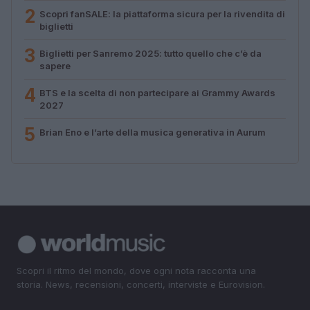
2
Scopri fanSALE: la piattaforma sicura per la rivendita di
biglietti
3
Biglietti per Sanremo 2025: tutto quello che c’è da
sapere
4
BTS e la scelta di non partecipare ai Grammy Awards
2027
5
Brian Eno e l’arte della musica generativa in Aurum
Scopri il ritmo del mondo, dove ogni nota racconta una
storia. News, recensioni, concerti, interviste e Eurovision.