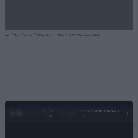
Jimi Hendrix, un'icona senza tempo della musica rock.
0:28 /
Ad
hub
Media
POWERED
1
/
4
1:20
BY