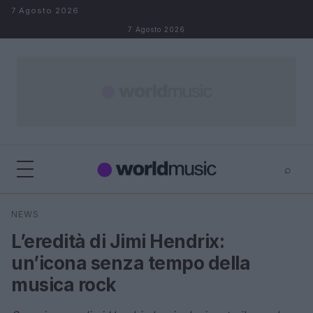
Salta al contenuto
7 Agosto 2026
7 Agosto 2026
⌕
×
⌕
NEWS
Cerca
L’eredità di Jimi Hendrix:
un’icona senza tempo della
musica rock