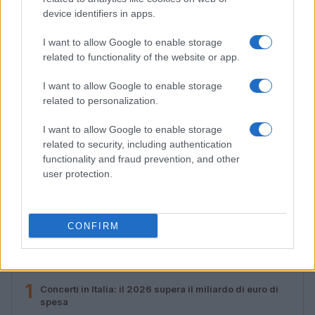
device identifiers in apps.
I want to allow Google to enable storage
related to functionality of the website or app.
I want to allow Google to enable storage
related to personalization.
I want to allow Google to enable storage
related to security, including authentication
functionality and fraud prevention, and other
Streaming vs vinile: differenze tra mastering,
user protection.
dinamica e ritualità
Letizia Fontana · 5 Ago 2026
CONFIRM
PIÙ LETTI
1
Concerti in Italia: il 2026 supera il miliardo di euro di
spesa