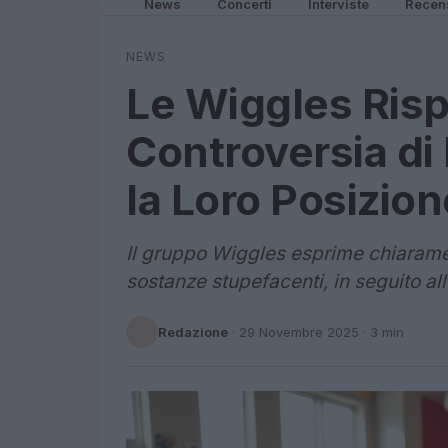
News
Concerti
Interviste
Recen
NEWS
Le Wiggles Ris
Controversia di 
la Loro Posizion
Il gruppo Wiggles esprime chiaramen
sostanze stupefacenti, in seguito al
Redazione
·
29 Novembre 2025
· 3 min