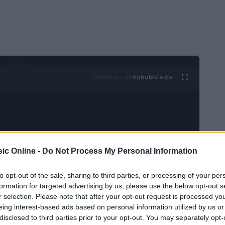
Ad
hub
Media
POWERED BY
ic Online -
Do Not Process My Personal Information
edia è stato scosso da una polemica che ha
to opt-out of the sale, sharing to third parties, or processing of your per
formation for targeted advertising by us, please use the below opt-out s
d per bambini, le
Wiggles
. In seguito a un video
r selection. Please note that after your opt-out request is processed y
esigenza di intervenire per chiarire la propria
eing interest-based ads based on personal information utilized by us or
te dalla Holiday.
disclosed to third parties prior to your opt-out. You may separately opt-