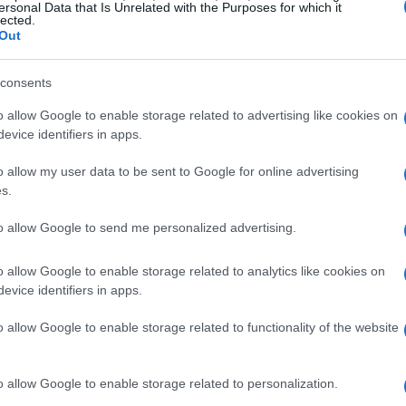
 i critici. Le
Wiggles
, da sempre simbolo di
ersonal Data that Is Unrelated with the Purposes for which it
lected.
tenuto fondamentale dissociarsi da tali
Out
o per un messaggio positivo e sano.
consents
elle Wiggles
o allow Google to enable storage related to advertising like cookies on
evice identifiers in apps.
iarato: “Le
Wiggles
non supportano né
o allow my user data to be sent to Google for online advertising
orma”. Questa affermazione non è solo una
s.
anche un principio fondamentale per l’intera
to allow Google to send me personalized advertising.
o sempre distinte per promuovere valori
iù piccoli.
o allow Google to enable storage related to analytics like cookies on
evice identifiers in apps.
o allow Google to enable storage related to functionality of the website
 e variegata. Molti fan hanno espresso il loro
chiarire la propria posizione. Gli spettatori
o allow Google to enable storage related to personalization.