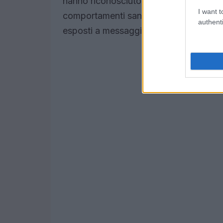
hanno riconosciuto l’importanza di aver
I want t
comportamenti sani e responsabili, spe
authenti
esposti a messaggi contrastanti sui soc