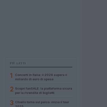
PIÙ LETTI
1
Concerti in Italia: il 2026 supera il
miliardo di euro di spesa
2
Scopri fanSALE: la piattaforma sicura
per la rivendita di biglietti
3
Chiello torna sul palco: inizia il tour
2025