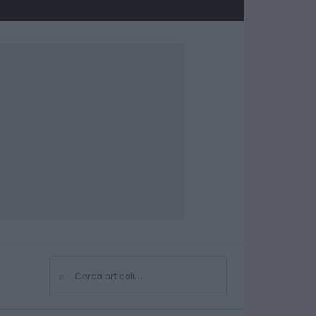
⌕
Cerca