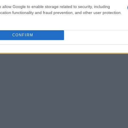
e figure di riferimento che incoraggiano
o allow Google to enable storage related to security, including
cialmente in un’epoca in cui i giovani sono
cation functionality and fraud prevention, and other user protection.
ial media.
CONFIRM