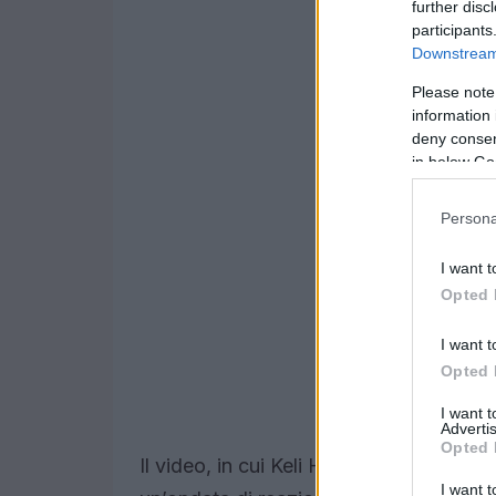
further disc
participants
Downstream 
Please note
information 
deny consent
in below Go
Persona
I want t
Opted 
I want t
Opted 
I want 
Advertis
Opted 
Il video, in cui Keli Holiday menzionava
I want t