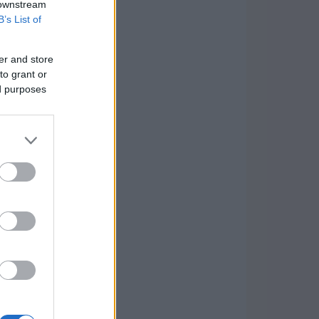
 downstream
B’s List of
er and store
to grant or
ed purposes