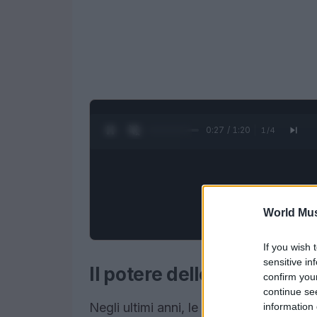
0:28 / 1:20
1
/
4
World Mus
If you wish 
sensitive in
Il potere delle supereroin
confirm you
continue se
Negli ultimi anni, le supereroine hanno
information 