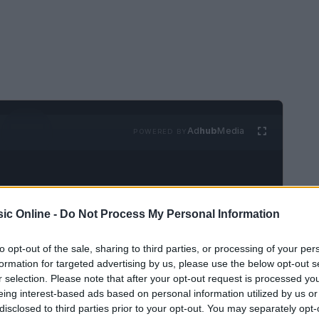
Ad
hub
Media
POWERED BY
ic Online -
Do Not Process My Personal Information
to opt-out of the sale, sharing to third parties, or processing of your per
formation for targeted advertising by us, please use the below opt-out s
e
r selection. Please note that after your opt-out request is processed y
eing interest-based ads based on personal information utilized by us or
 conquistato un posto di rilievo nel panorama
disclosed to third parties prior to your opt-out. You may separately opt-