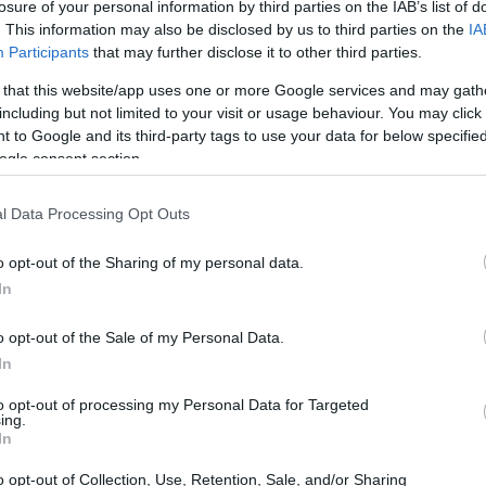
losure of your personal information by third parties on the IAB’s list of
do simboli di forza e determinazione. Su
. This information may also be disclosed by us to third parties on the
IA
re una selezione di storie che celebrano il
Participants
that may further disclose it to other third parties.
 iconici e nuove eroine. Queste storie non solo
 that this website/app uses one or more Google services and may gath
including but not limited to your visit or usage behaviour. You may click 
nti messaggi di crescita personale e resilienza.
 to Google and its third-party tags to use your data for below specifi
ogle consent section.
l Data Processing Opt Outs
o opt-out of the Sharing of my personal data.
In
o opt-out of the Sale of my Personal Data.
In
to opt-out of processing my Personal Data for Targeted
ing.
In
o opt-out of Collection, Use, Retention, Sale, and/or Sharing