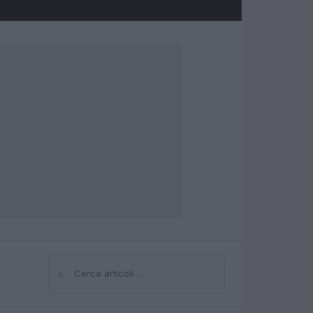
⌕
Cerca