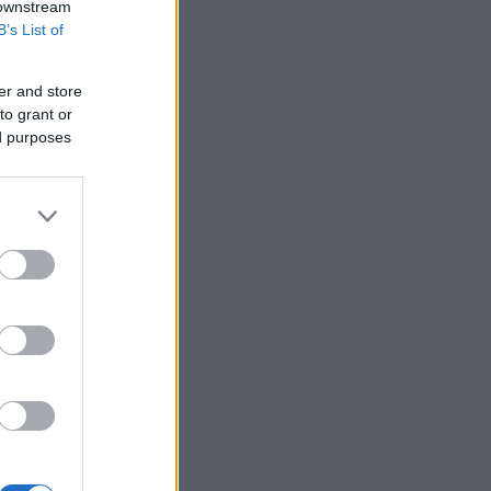
 downstream
B’s List of
er and store
to grant or
ed purposes