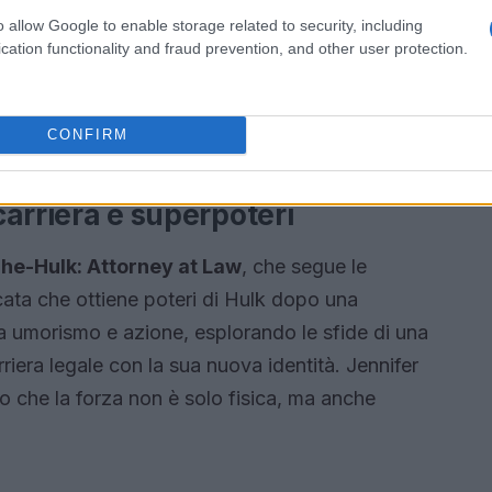
isce poteri cosmici, Carol si ritrova a difendere
o allow Google to enable storage related to security, including
storia è caratterizzata da una ricerca di identità
cation functionality and fraud prevention, and other user protection.
 sua forza straordinaria e la determinazione,
ossono essere tra le eroine più potenti
CONFIRM
 carriera e superpoteri
he-Hulk: Attorney at Law
, che segue le
cata che ottiene poteri di Hulk dopo una
a umorismo e azione, esplorando le sfide di una
riera legale con la sua nuova identità. Jennifer
do che la forza non è solo fisica, ma anche