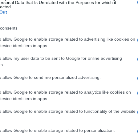
ersonal Data that Is Unrelated with the Purposes for which it
lected.
Out
identità
consents
o allow Google to enable storage related to advertising like cookies on
arvel
, che segue le avventure di Kamala Khan,
evice identifiers in apps.
ericana. Kamala è una grande fan degli
o allow my user data to be sent to Google for online advertising
rvel. La sua vita cambia radicalmente quando
s.
erie affronta temi come l’identità culturale e le
to allow Google to send me personalized advertising.
la un personaggio con cui molti giovani
n viaggio di crescita personale che la porta a
o allow Google to enable storage related to analytics like cookies on
 a proteggere la sua comunità.
evice identifiers in apps.
o allow Google to enable storage related to functionality of the website
a cosmica
o allow Google to enable storage related to personalization.
 Danvers, è un’altra figura centrale nell’universo