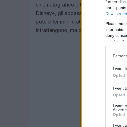
further disc
cinematografico e televisivo, diventan
participants
Disney+, gli appassionati possono trova
Downstream 
potere femminile attraverso personaggi
Please note
information 
intrattengono, ma offrono anche importa
deny consent
in below Go
Persona
I want t
Opted 
I want t
Opted 
I want 
Advertis
Opted 
I want t