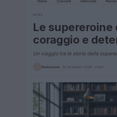
News
Concerti
Interviste
Recen
NEWS
Le supereroine d
coraggio e det
Un viaggio tra le storie delle supere
Redazione
·
14 Dicembre 2024
· 3 min