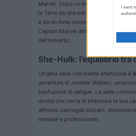
Marvel. Dopo un incidente che le confer
I want t
la Terra da una minaccia aliena. La sua 
authenti
e da un forte senso di giustizia. Con la
Captain Marvel dimostra che le donne p
dell’universo.
She-Hulk: l’equilibrio tra
Un’altra serie che merita attenzione è
S
avventure di Jennifer Walters, un’avvo
trasfusione di sangue. La serie combin
donna che cerca di bilanciare la sua car
affronta casi legali bizzarri, dimostran
mentale e professionale.