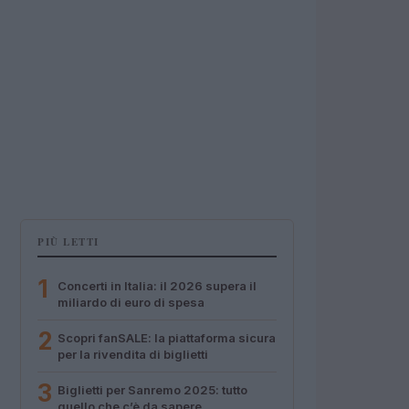
PIÙ LETTI
1
Concerti in Italia: il 2026 supera il
miliardo di euro di spesa
2
Scopri fanSALE: la piattaforma sicura
per la rivendita di biglietti
3
Biglietti per Sanremo 2025: tutto
quello che c’è da sapere