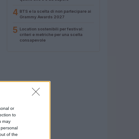
4
BTS e la scelta di non partecipare ai
Grammy Awards 2027
5
Location sostenibili per festival:
criteri e metriche per una scelta
consapevole
sonal or
ection to
ou may
 personal
out of the